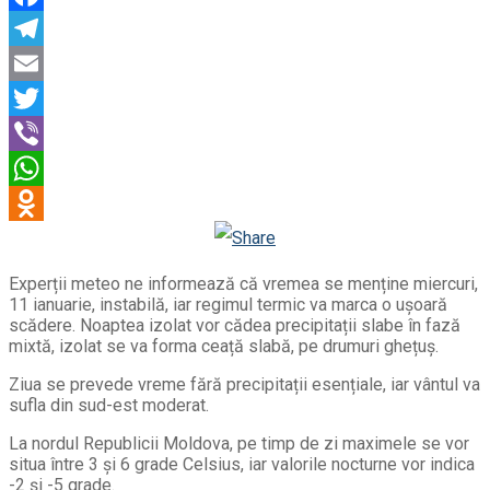
Facebook
Telegram
Email
Twitter
Viber
WhatsApp
Odnoklassniki
Experții meteo ne informează că vremea se menține miercuri,
11 ianuarie, instabilă, iar regimul termic va marca o ușoară
scădere. Noaptea izolat vor cădea precipitații slabe în fază
mixtă, izolat se va forma ceață slabă, pe drumuri ghețuș.
Ziua se prevede vreme fără precipitații esențiale, iar vântul va
sufla din sud-est moderat.
La nordul Republicii Moldova, pe timp de zi maximele se vor
situa între 3 și 6 grade Celsius, iar valorile nocturne vor indica
-2 și -5 grade.