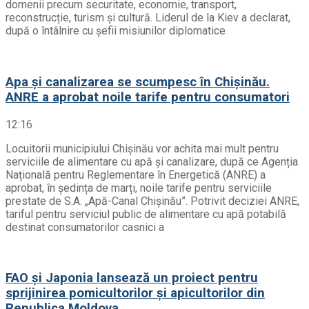
domenii precum securitate, economie, transport,
reconstrucție, turism și cultură. Liderul de la Kiev a declarat,
după o întâlnire cu șefii misiunilor diplomatice
Apa și canalizarea se scumpesc în Chișinău.
ANRE a aprobat noile tarife pentru consumatori
12:16
Locuitorii municipiului Chișinău vor achita mai mult pentru
serviciile de alimentare cu apă și canalizare, după ce Agenția
Națională pentru Reglementare în Energetică (ANRE) a
aprobat, în ședința de marți, noile tarife pentru serviciile
prestate de S.A. „Apă-Canal Chișinău”. Potrivit deciziei ANRE,
tariful pentru serviciul public de alimentare cu apă potabilă
destinat consumatorilor casnici a
FAO și Japonia lansează un proiect pentru
sprijinirea pomicultorilor și apicultorilor din
Republica Moldova