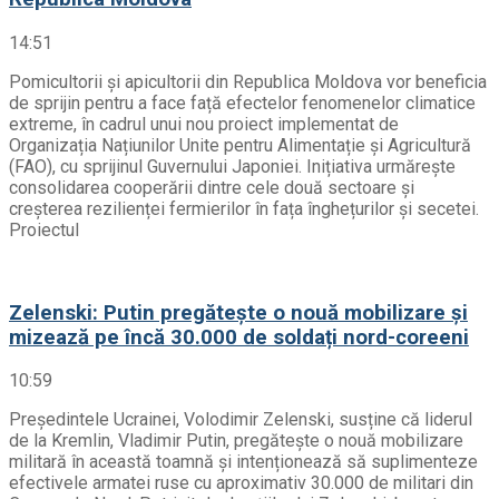
14:51
Pomicultorii și apicultorii din Republica Moldova vor beneficia
de sprijin pentru a face față efectelor fenomenelor climatice
extreme, în cadrul unui nou proiect implementat de
Organizația Națiunilor Unite pentru Alimentație și Agricultură
(FAO), cu sprijinul Guvernului Japoniei. Inițiativa urmărește
consolidarea cooperării dintre cele două sectoare și
creșterea rezilienței fermierilor în fața înghețurilor și secetei.
Proiectul
Zelenski: Putin pregătește o nouă mobilizare și
mizează pe încă 30.000 de soldați nord-coreeni
10:59
Președintele Ucrainei, Volodimir Zelenski, susține că liderul
de la Kremlin, Vladimir Putin, pregătește o nouă mobilizare
militară în această toamnă și intenționează să suplimenteze
efectivele armatei ruse cu aproximativ 30.000 de militari din