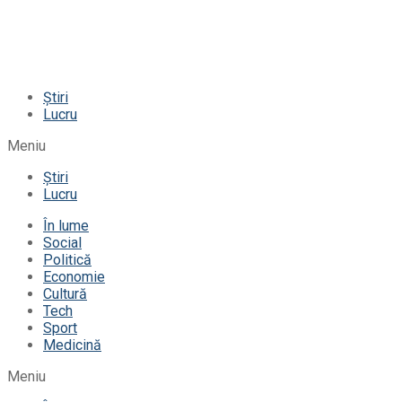
Știri
Lucru
Meniu
Știri
Lucru
În lume
Social
Politică
Economie
Cultură
Tech
Sport
Medicină
Meniu