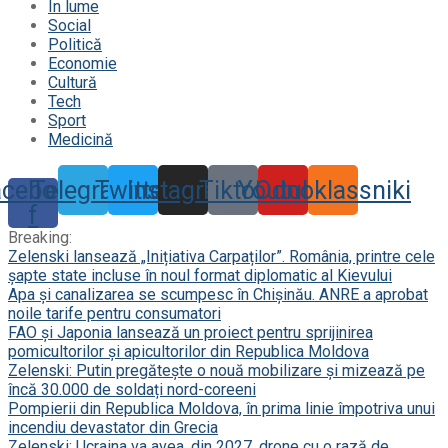
În lume
Social
Politică
Economie
Cultură
Tech
Sport
Medicină
acebook-
Telegram
Twitter
Instagram
Tiktok
Youtube
Odnoklassniki
f
Breaking:
Zelenski lansează „Inițiativa Carpaților”. România, printre cele
șapte state incluse în noul format diplomatic al Kievului
Apa și canalizarea se scumpesc în Chișinău. ANRE a aprobat
noile tarife pentru consumatori
FAO și Japonia lansează un proiect pentru sprijinirea
pomicultorilor și apicultorilor din Republica Moldova
Zelenski: Putin pregătește o nouă mobilizare și mizează pe
încă 30.000 de soldați nord-coreeni
Pompierii din Republica Moldova, în prima linie împotriva unui
incendiu devastator din Grecia
Zelenski: Ucraina va avea, din 2027, drone cu o rază de