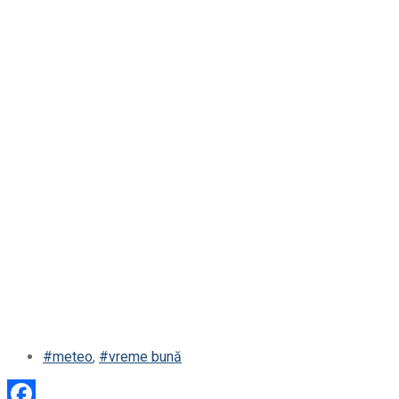
#meteo
,
#vreme bună