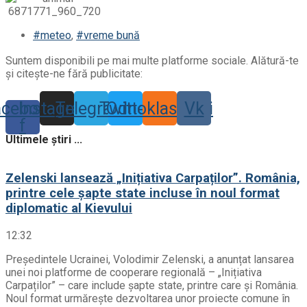
#meteo
,
#vreme bună
Suntem disponibili pe mai multe platforme sociale. Alătură-te
și citește-ne fără publicitate:
acebook-
Instagram
Telegram
Twitter
Odnoklassniki
Vk
f
Ultimele știri ...
Zelenski lansează „Inițiativa Carpaților”. România,
printre cele șapte state incluse în noul format
diplomatic al Kievului
12:32
Președintele Ucrainei, Volodimir Zelenski, a anunțat lansarea
unei noi platforme de cooperare regională – „Inițiativa
Carpaților” – care include șapte state, printre care și România.
Noul format urmărește dezvoltarea unor proiecte comune în