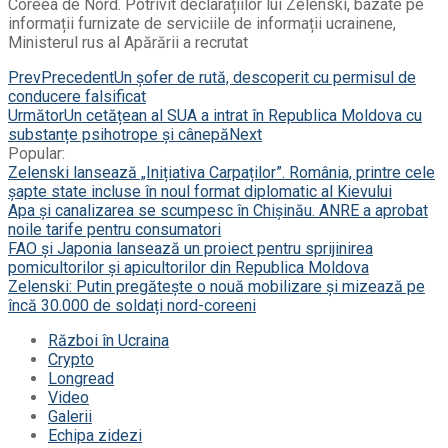
Coreea de Nord. Potrivit declarațiilor lui Zelenski, bazate pe
informații furnizate de serviciile de informații ucrainene,
Ministerul rus al Apărării a recrutat
Prev
Precedent
Un șofer de rută, descoperit cu permisul de
conducere falsificat
Următor
Un cetățean al SUA a intrat în Republica Moldova cu
substanțe psihotrope și cânepă
Next
Popular:
Zelenski lansează „Inițiativa Carpaților”. România, printre cele
șapte state incluse în noul format diplomatic al Kievului
Apa și canalizarea se scumpesc în Chișinău. ANRE a aprobat
noile tarife pentru consumatori
FAO și Japonia lansează un proiect pentru sprijinirea
pomicultorilor și apicultorilor din Republica Moldova
Zelenski: Putin pregătește o nouă mobilizare și mizează pe
încă 30.000 de soldați nord-coreeni
Război în Ucraina
Crypto
Longread
Video
Galerii
Echipa zidezi