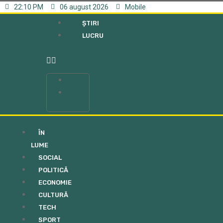
22:10 PM
06 august 2026
Mobile
ȘTIRI
LUCRU
ȘTIRI
LUCRU
ÎN
LUME
SOCIAL
POLITICĂ
ECONOMIE
CULTURĂ
TECH
SPORT