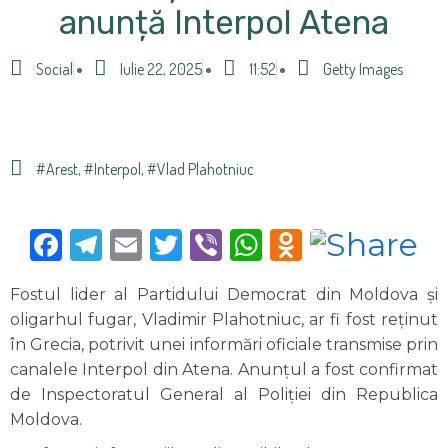
anunță Interpol Atena
Social
Iulie 22, 2025
11:52
Getty Images
#arest
,
#Interpol
,
#Vlad Plahotniuc
Facebook
Telegram
Email
Twitter
Viber
WhatsApp
Odnoklas
Fostul lider al Partidului Democrat din Moldova și
oligarhul fugar, Vladimir Plahotniuc, ar fi fost reținut
în Grecia, potrivit unei informări oficiale transmise prin
canalele Interpol din Atena. Anunțul a fost confirmat
de Inspectoratul General al Poliției din Republica
Moldova.