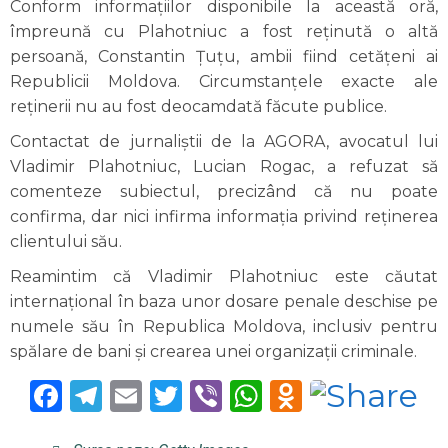
Conform informațiilor disponibile la această oră,
împreună cu Plahotniuc a fost reținută o altă
persoană, Constantin Țuțu, ambii fiind cetățeni ai
Republicii Moldova. Circumstanțele exacte ale
reținerii nu au fost deocamdată făcute publice.
Contactat de jurnaliștii de la AGORA, avocatul lui
Vladimir Plahotniuc, Lucian Rogac, a refuzat să
comenteze subiectul, precizând că nu poate
confirma, dar nici infirma informația privind reținerea
clientului său.
Reamintim că Vladimir Plahotniuc este căutat
internațional în baza unor dosare penale deschise pe
numele său în Republica Moldova, inclusiv pentru
spălare de bani și crearea unei organizații criminale.
Facebook
Telegram
Email
Twitter
Viber
WhatsApp
Odnoklas