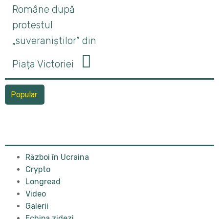
Române după
protestul
„suveraniștilor” din
Piața Victoriei
Popular:
Război în Ucraina
Crypto
Longread
Video
Galerii
Echipa zidezi