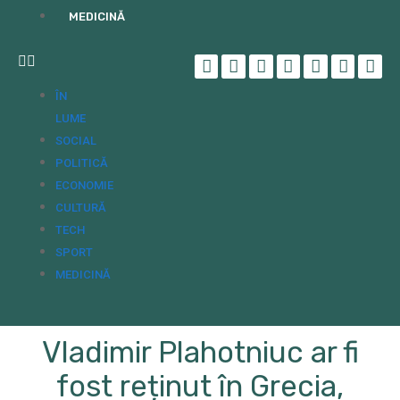
MEDICINĂ
ÎN
LUME
SOCIAL
POLITICĂ
ECONOMIE
CULTURĂ
TECH
SPORT
MEDICINĂ
Vladimir Plahotniuc ar fi
fost reținut în Grecia,