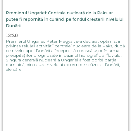
Premierul Ungariei: Centrala nucleară de la Paks ar
putea fi repornită în curând, pe fondul creșterii nivelului
Dunării
13:20
Premierul Ungariei, Peter Magyar, s-a declarat optimist în
privința reluării activității centralei nucleare de la Paks, după
ce nivelul apei Dunării a început să crească ușor în urma
precipitațiilor prognozate în bazinul hidrografic al fluviului.
Singura centrală nucleară a Ungariei a fost oprită parțial
duminică, din cauza nivelului extrem de scăzut al Dunării,
ale cărei