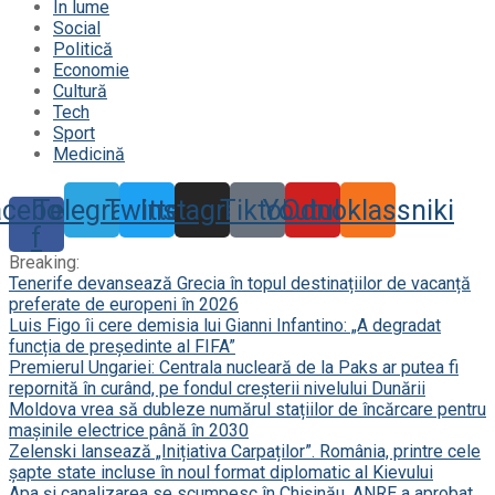
În lume
Social
Politică
Economie
Cultură
Tech
Sport
Medicină
acebook-
Telegram
Twitter
Instagram
Tiktok
Youtube
Odnoklassniki
f
Breaking:
Tenerife devansează Grecia în topul destinațiilor de vacanță
preferate de europeni în 2026
Luis Figo îi cere demisia lui Gianni Infantino: „A degradat
funcția de președinte al FIFA”
Premierul Ungariei: Centrala nucleară de la Paks ar putea fi
repornită în curând, pe fondul creșterii nivelului Dunării
Moldova vrea să dubleze numărul stațiilor de încărcare pentru
mașinile electrice până în 2030
Zelenski lansează „Inițiativa Carpaților”. România, printre cele
șapte state incluse în noul format diplomatic al Kievului
Apa și canalizarea se scumpesc în Chișinău. ANRE a aprobat