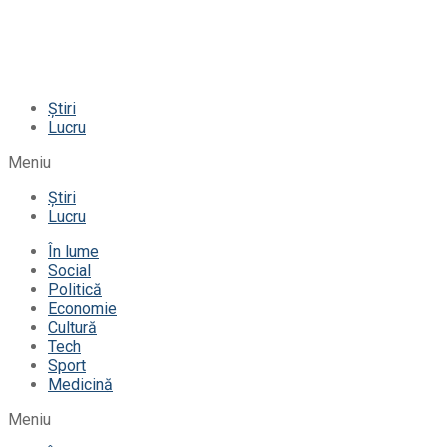
Știri
Lucru
Meniu
Știri
Lucru
În lume
Social
Politică
Economie
Cultură
Tech
Sport
Medicină
Meniu