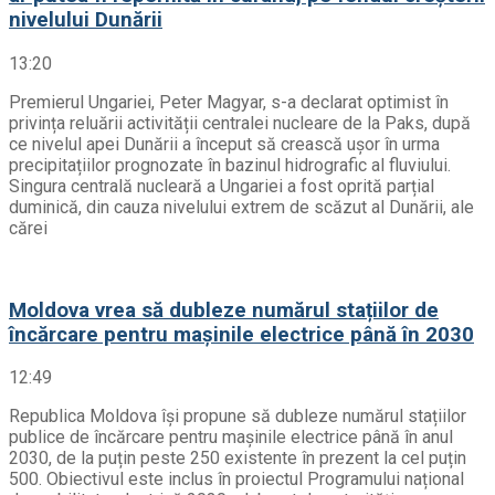
nivelului Dunării
13:20
Premierul Ungariei, Peter Magyar, s-a declarat optimist în
privința reluării activității centralei nucleare de la Paks, după
ce nivelul apei Dunării a început să crească ușor în urma
precipitațiilor prognozate în bazinul hidrografic al fluviului.
Singura centrală nucleară a Ungariei a fost oprită parțial
duminică, din cauza nivelului extrem de scăzut al Dunării, ale
cărei
Moldova vrea să dubleze numărul stațiilor de
încărcare pentru mașinile electrice până în 2030
12:49
Republica Moldova își propune să dubleze numărul stațiilor
publice de încărcare pentru mașinile electrice până în anul
2030, de la puțin peste 250 existente în prezent la cel puțin
500. Obiectivul este inclus în proiectul Programului național