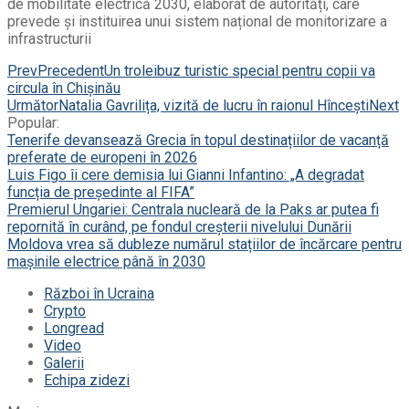
de mobilitate electrică 2030, elaborat de autorități, care
prevede și instituirea unui sistem național de monitorizare a
infrastructurii
Prev
Precedent
Un troleibuz turistic special pentru copii va
circula în Chișinău
Următor
Natalia Gavrilița, vizită de lucru în raionul Hîncești
Next
Popular:
Tenerife devansează Grecia în topul destinațiilor de vacanță
preferate de europeni în 2026
Luis Figo îi cere demisia lui Gianni Infantino: „A degradat
funcția de președinte al FIFA”
Premierul Ungariei: Centrala nucleară de la Paks ar putea fi
repornită în curând, pe fondul creșterii nivelului Dunării
Moldova vrea să dubleze numărul stațiilor de încărcare pentru
mașinile electrice până în 2030
Război în Ucraina
Crypto
Longread
Video
Galerii
Echipa zidezi