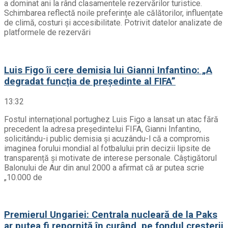
a dominat ani la rând clasamentele rezervărilor turistice.
Schimbarea reflectă noile preferințe ale călătorilor, influențate
de climă, costuri și accesibilitate. Potrivit datelor analizate de
platformele de rezervări
Luis Figo îi cere demisia lui Gianni Infantino: „A
degradat funcția de președinte al FIFA”
13:32
Fostul internațional portughez Luis Figo a lansat un atac fără
precedent la adresa președintelui FIFA, Gianni Infantino,
solicitându-i public demisia și acuzându-l că a compromis
imaginea forului mondial al fotbalului prin decizii lipsite de
transparență și motivate de interese personale. Câștigătorul
Balonului de Aur din anul 2000 a afirmat că ar putea scrie
„10.000 de
Premierul Ungariei: Centrala nucleară de la Paks
ar putea fi repornită în curând, pe fondul creșterii