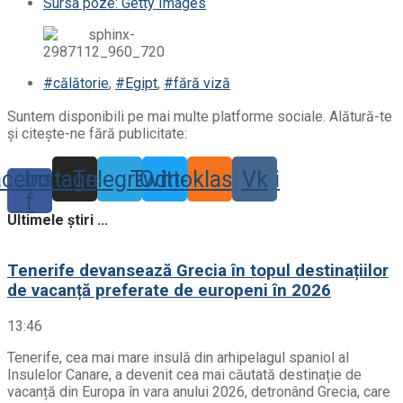
Sursa poze: Getty Images
#călătorie
,
#Egipt
,
#fără viză
Suntem disponibili pe mai multe platforme sociale. Alătură-te
și citește-ne fără publicitate:
acebook-
Instagram
Telegram
Twitter
Odnoklassniki
Vk
f
Ultimele știri ...
Tenerife devansează Grecia în topul destinațiilor
de vacanță preferate de europeni în 2026
13:46
Tenerife, cea mai mare insulă din arhipelagul spaniol al
Insulelor Canare, a devenit cea mai căutată destinație de
vacanță din Europa în vara anului 2026, detronând Grecia, care