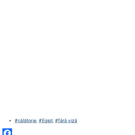
#călătorie
,
#Egipt
,
#fără viză