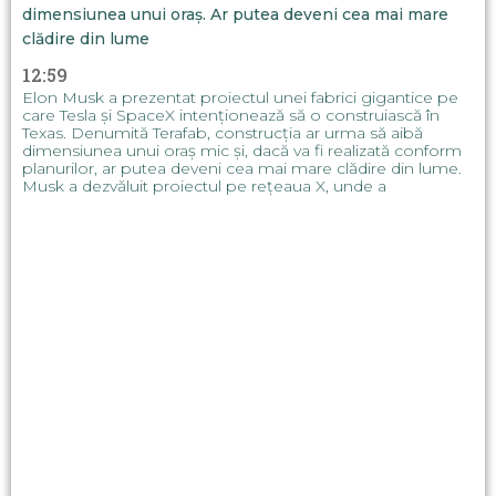
dimensiunea unui oraș. Ar putea deveni cea mai mare
clădire din lume
12:59
Elon Musk a prezentat proiectul unei fabrici gigantice pe
care Tesla și SpaceX intenționează să o construiască în
Texas. Denumită Terafab, construcția ar urma să aibă
dimensiunea unui oraș mic și, dacă va fi realizată conform
planurilor, ar putea deveni cea mai mare clădire din lume.
Musk a dezvăluit proiectul pe rețeaua X, unde a