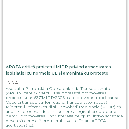
APOTA critică proiectul MIDR privind armonizarea
legislației cu normele UE și amenință cu proteste
12:24
Asociația Patronală a Operatorilor de Transport Auto
(APOTA) cere Guvernului să oprească promovarea
proiectului nr. 537/MIDR/2026, care prevede modificarea
Codului transporturilor rutiere. Transportatorii acuză
Ministerul Infrastructurii și Dezvoltării Regionale (MIDR) că
ar utiliza procesul de transpunere a legislației europene
pentru promovarea unor interese de grup. Într-o scrisoare
deschisă adresată premierului Vasile Tofan, APOTA
avertizează că,