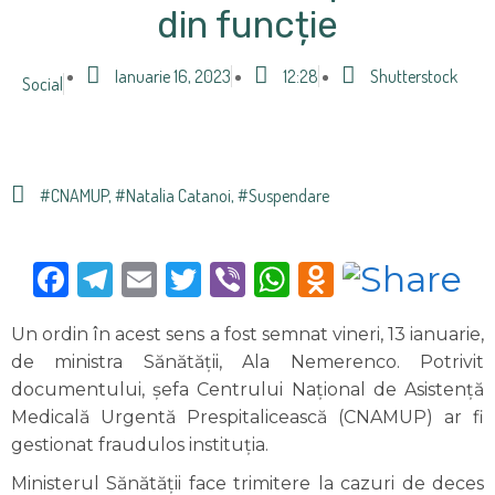
din funcție
Ianuarie 16, 2023
12:28
Shutterstock
Social
#CNAMUP
,
#Natalia Catanoi
,
#suspendare
Facebook
Telegram
Email
Twitter
Viber
WhatsApp
Odnoklas
Un ordin în acest sens a fost semnat vineri, 13 ianuarie,
de ministra Sănătății, Ala Nemerenco. Potrivit
documentului, șefa Centrului Național de Asistență
Medicală Urgentă Prespitalicească (CNAMUP) ar fi
gestionat fraudulos instituția.
Ministerul Sănătății face trimitere la cazuri de deces