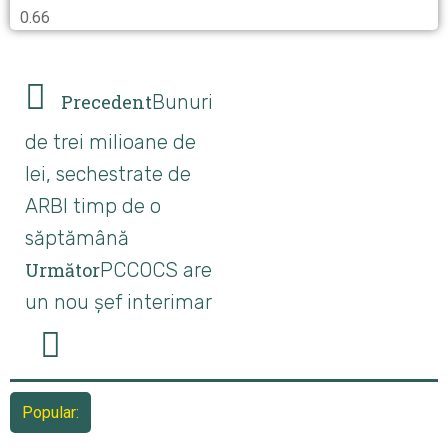
Precedent
Bunuri
de trei milioane de
lei, sechestrate de
ARBI timp de o
săptămână
Următor
PCCOCS are
un nou șef interimar
Popular: