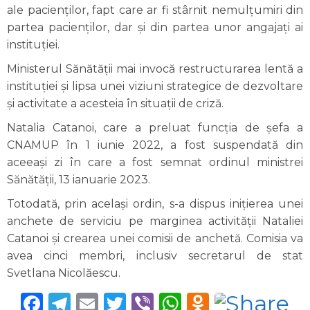
ale pacienților, fapt care ar fi stârnit nemulțumiri din
partea pacienților, dar și din partea unor angajați ai
instituției.
Ministerul Sănătății mai invocă restructurarea lentă a
instituției și lipsa unei viziuni strategice de dezvoltare
și activitate a acesteia în situații de criză.
Natalia Catanoi, care a preluat funcția de șefa a
CNAMUP în 1 iunie 2022, a fost suspendată din
aceeași zi în care a fost semnat ordinul ministrei
Sănătății, 13 ianuarie 2023.
Totodată, prin același ordin, s-a dispus inițierea unei
anchete de serviciu pe marginea activității Nataliei
Catanoi și crearea unei comisii de anchetă. Comisia va
avea cinci membri, inclusiv secretarul de stat
Svetlana Nicolăescu.
Facebook
Telegram
Email
Twitter
Viber
WhatsApp
Odnoklas