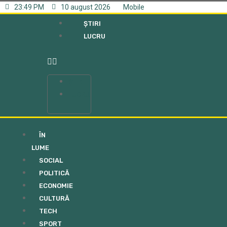
23:49 PM
10 august 2026
Mobile
ȘTIRI
LUCRU
ȘTIRI
LUCRU
ÎN
LUME
SOCIAL
POLITICĂ
ECONOMIE
CULTURĂ
TECH
SPORT