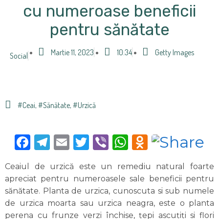
cu numeroase beneficii
pentru sănătate
Martie 11, 2023
10:34
Getty Images
Social
#ceai
,
#sănătate
,
#urzică
Facebook
Telegram
Email
Twitter
Viber
WhatsApp
Odnoklas
Ceaiul de urzică este un remediu natural foarte
apreciat pentru numeroasele sale beneficii pentru
sănătate. Planta de urzica, cunoscuta si sub numele
de urzica moarta sau urzica neagra, este o planta
perena cu frunze verzi închise, țepi ascuțiți si flori