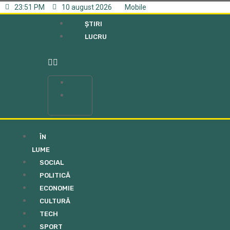
23:51 PM
10 august 2026
Mobile
ȘTIRI
LUCRU
ȘTIRI
LUCRU
ÎN
LUME
SOCIAL
POLITICĂ
ECONOMIE
CULTURĂ
TECH
SPORT