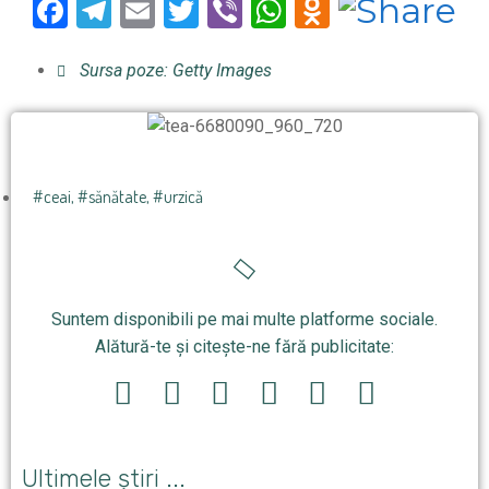
Facebook
Telegram
Email
Twitter
Viber
WhatsApp
Odnoklas
Sursa poze: Getty Images
#ceai
,
#sănătate
,
#urzică
Suntem disponibili pe mai multe platforme sociale.
Alătură-te și citește-ne fără publicitate:
Ultimele știri ...