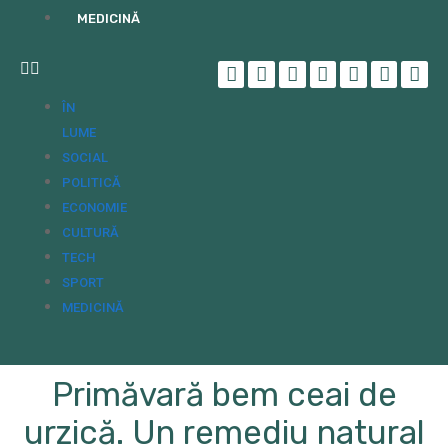
MEDICINĂ
ÎN
LUME
SOCIAL
POLITICĂ
ECONOMIE
CULTURĂ
TECH
SPORT
MEDICINĂ
Primăvară bem ceai de
urzică. Un remediu natural