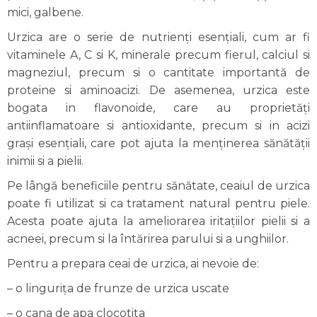
mici, galbene.
Urzica are o serie de nutrienți esențiali, cum ar fi
vitaminele A, C si K, minerale precum fierul, calciul si
magneziul, precum si o cantitate importantă de
proteine si aminoacizi. De asemenea, urzica este
bogata in flavonoide, care au proprietăți
antiinflamatoare si antioxidante, precum si in acizi
grași esențiali, care pot ajuta la menținerea sănătății
inimii si a pielii.
Pe lângă beneficiile pentru sănătate, ceaiul de urzica
poate fi utilizat si ca tratament natural pentru piele.
Acesta poate ajuta la ameliorarea iritațiilor pielii si a
acneei, precum si la întărirea parului si a unghiilor.
Pentru a prepara ceai de urzica, ai nevoie de:
– o lingurița de frunze de urzica uscate
– o cana de apa clocotita