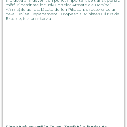
Moldova ar fi devenit un punct important de tranzit pentru
mărfuri destinate inclusiv Forțelor Armate ale Ucrainei.
Afirmațiile au fost făcute de Iuri Pilipson, directorul celui
de-al Doilea Departament European al Ministerului rus de
Externe, într-un interviu