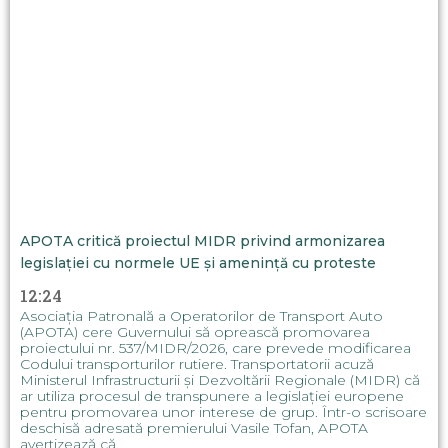
APOTA critică proiectul MIDR privind armonizarea
legislației cu normele UE și amenință cu proteste
12:24
Asociația Patronală a Operatorilor de Transport Auto
(APOTA) cere Guvernului să oprească promovarea
proiectului nr. 537/MIDR/2026, care prevede modificarea
Codului transporturilor rutiere. Transportatorii acuză
Ministerul Infrastructurii și Dezvoltării Regionale (MIDR) că
ar utiliza procesul de transpunere a legislației europene
pentru promovarea unor interese de grup. Într-o scrisoare
deschisă adresată premierului Vasile Tofan, APOTA
avertizează că,