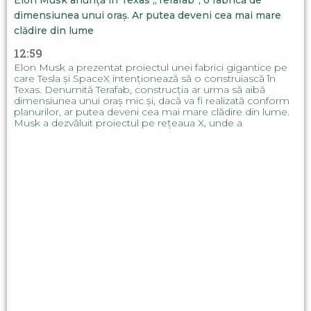
Elon Musk anunță în Texas „Terafab”, o fabrică de
dimensiunea unui oraș. Ar putea deveni cea mai mare
clădire din lume
12:59
Elon Musk a prezentat proiectul unei fabrici gigantice pe
care Tesla și SpaceX intenționează să o construiască în
Texas. Denumită Terafab, construcția ar urma să aibă
dimensiunea unui oraș mic și, dacă va fi realizată conform
planurilor, ar putea deveni cea mai mare clădire din lume.
Musk a dezvăluit proiectul pe rețeaua X, unde a