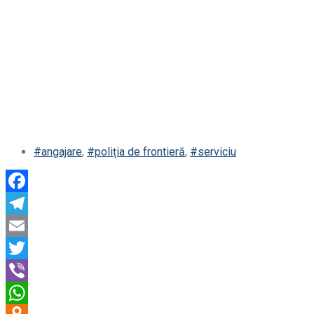
#angajare
,
#poliția de frontieră
,
#serviciu
Facebook
Telegram
Email
Twitter
Viber