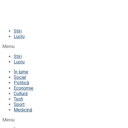
Știri
Lucru
Meniu
Știri
Lucru
În lume
Social
Politică
Economie
Cultură
Tech
Sport
Medicină
Meniu