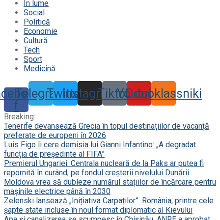
În lume
Social
Politică
Economie
Cultură
Tech
Sport
Medicină
acebook-
Telegram
Twitter
Instagram
Tiktok
Youtube
Odnoklassniki
f
Breaking:
Tenerife devansează Grecia în topul destinațiilor de vacanță
preferate de europeni în 2026
Luis Figo îi cere demisia lui Gianni Infantino: „A degradat
funcția de președinte al FIFA”
Premierul Ungariei: Centrala nucleară de la Paks ar putea fi
repornită în curând, pe fondul creșterii nivelului Dunării
Moldova vrea să dubleze numărul stațiilor de încărcare pentru
mașinile electrice până în 2030
Zelenski lansează „Inițiativa Carpaților”. România, printre cele
șapte state incluse în noul format diplomatic al Kievului
Apa și canalizarea se scumpesc în Chișinău. ANRE a aprobat