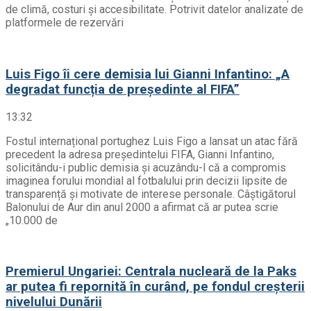
de climă, costuri și accesibilitate. Potrivit datelor analizate de
platformele de rezervări
Luis Figo îi cere demisia lui Gianni Infantino: „A
degradat funcția de președinte al FIFA”
13:32
Fostul internațional portughez Luis Figo a lansat un atac fără
precedent la adresa președintelui FIFA, Gianni Infantino,
solicitându-i public demisia și acuzându-l că a compromis
imaginea forului mondial al fotbalului prin decizii lipsite de
transparență și motivate de interese personale. Câștigătorul
Balonului de Aur din anul 2000 a afirmat că ar putea scrie
„10.000 de
Premierul Ungariei: Centrala nucleară de la Paks
ar putea fi repornită în curând, pe fondul creșterii
nivelului Dunării