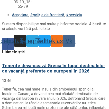
#angajare
,
#poliția de frontieră
,
#serviciu
Suntem disponibili pe mai multe platforme sociale. Alătură-te
și citește-ne fără publicitate:
acebook-
Instagram
Telegram
Twitter
Odnoklassniki
Vk
f
Ultimele știri ...
Tenerife devansează Grecia în topul destinațiilor
de vacanță preferate de europeni în 2026
13:46
Tenerife, cea mai mare insulă din arhipelagul spaniol al
Insulelor Canare, a devenit cea mai căutată destinație de
vacanță din Europa în vara anului 2026, detronând Grecia, care
a dominat ani la rând clasamentele rezervărilor turistice.
Schimbarea reflectă noile preferințe ale călătorilor, influențate