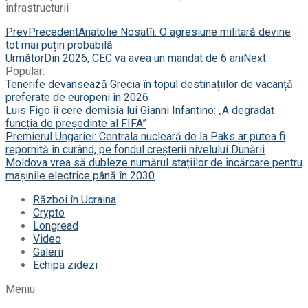
infrastructurii
Prev
Precedent
Anatolie Nosatîi: O agresiune militară devine
tot mai puțin probabilă
Următor
Din 2026, CEC va avea un mandat de 6 ani
Next
Popular:
Tenerife devansează Grecia în topul destinațiilor de vacanță
preferate de europeni în 2026
Luis Figo îi cere demisia lui Gianni Infantino: „A degradat
funcția de președinte al FIFA”
Premierul Ungariei: Centrala nucleară de la Paks ar putea fi
repornită în curând, pe fondul creșterii nivelului Dunării
Moldova vrea să dubleze numărul stațiilor de încărcare pentru
mașinile electrice până în 2030
Război în Ucraina
Crypto
Longread
Video
Galerii
Echipa zidezi
Meniu