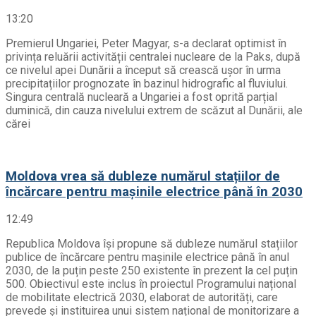
13:20
Premierul Ungariei, Peter Magyar, s-a declarat optimist în
privința reluării activității centralei nucleare de la Paks, după
ce nivelul apei Dunării a început să crească ușor în urma
precipitațiilor prognozate în bazinul hidrografic al fluviului.
Singura centrală nucleară a Ungariei a fost oprită parțial
duminică, din cauza nivelului extrem de scăzut al Dunării, ale
cărei
Moldova vrea să dubleze numărul stațiilor de
încărcare pentru mașinile electrice până în 2030
12:49
Republica Moldova își propune să dubleze numărul stațiilor
publice de încărcare pentru mașinile electrice până în anul
2030, de la puțin peste 250 existente în prezent la cel puțin
500. Obiectivul este inclus în proiectul Programului național
de mobilitate electrică 2030, elaborat de autorități, care
prevede și instituirea unui sistem național de monitorizare a