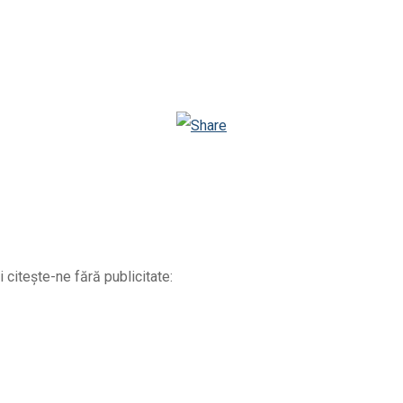
Email
Twitter
Viber
WhatsApp
Odnoklassniki
 citește-ne fără publicitate: