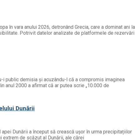
opa în vara anului 2026, detronând Grecia, care a dominat ani la
ibilitate. Potrivit datelor analizate de platformele de rezervări
ndu-i public demisia și acuzându-l că a compromis imaginea
din anul 2000 a afirmat că ar putea scrie „10.000 de
elului Dunării
l apei Dunării a început să crească ușor în urma precipitațiilor
ui extrem de scăzut al Dunării, ale cărei