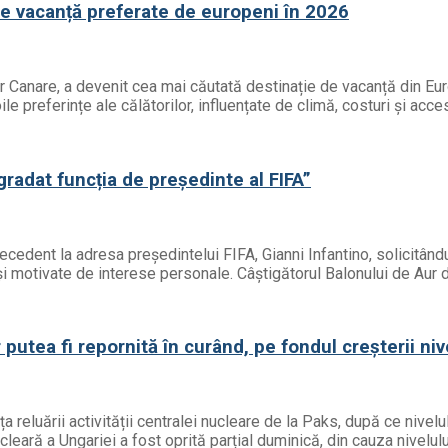
de vacanță preferate de europeni în 2026
or Canare, a devenit cea mai căutată destinație de vacanță din Eur
e preferințe ale călătorilor, influențate de climă, costuri și acces
egradat funcția de președinte al FIFA”
precedent la adresa președintelui FIFA, Gianni Infantino, solicitâ
ă și motivate de interese personale. Câștigătorul Balonului de Aur 
putea fi repornită în curând, pe fondul creșterii niv
a reluării activității centralei nucleare de la Paks, după ce nivelu
ucleară a Ungariei a fost oprită parțial duminică, din cauza nivelul