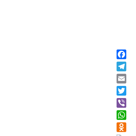
Faceboo
Telegra
Email
Twitter
Viber
WhatsAp