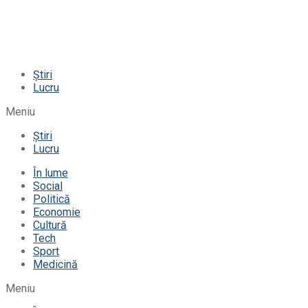
Știri
Lucru
Meniu
Știri
Lucru
În lume
Social
Politică
Economie
Cultură
Tech
Sport
Medicină
Meniu