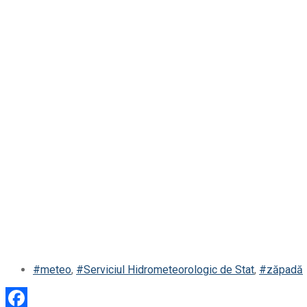
#meteo
,
#Serviciul Hidrometeorologic de Stat
,
#zăpadă