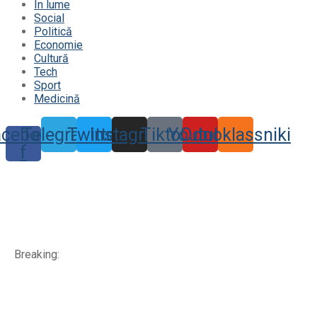
În lume
Social
Politică
Economie
Cultură
Tech
Sport
Medicină
acebook-
Telegram
Twitter
Instagram
Tiktok
Youtube
Odnoklassniki
f
Breaking: