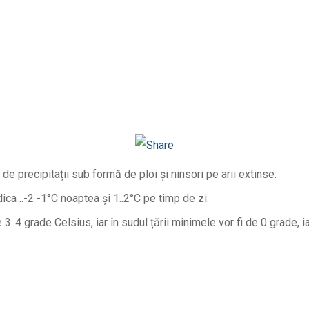
Facebook
Telegram
Email
Twitter
Viber
WhatsApp
Odnoklassniki
 precipitații sub formă de ploi și ninsori pe arii extinse.
ca ..-2 -1°C noaptea și 1..2°C pe timp de zi.
3..4 grade Celsius, iar în sudul țării minimele vor fi de 0 grade, 
Facebook
Telegram