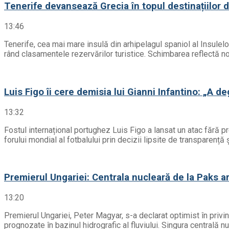
Tenerife devansează Grecia în topul destinațiilor 
13:46
Tenerife, cea mai mare insulă din arhipelagul spaniol al Insulel
rând clasamentele rezervărilor turistice. Schimbarea reflectă noil
Luis Figo îi cere demisia lui Gianni Infantino: „A d
13:32
Fostul internațional portughez Luis Figo a lansat un atac fără 
forului mondial al fotbalului prin decizii lipsite de transparenț
Premierul Ungariei: Centrala nucleară de la Paks ar 
13:20
Premierul Ungariei, Peter Magyar, s-a declarat optimist în privinț
prognozate în bazinul hidrografic al fluviului. Singura centrală n