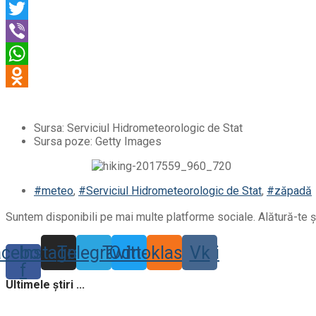
Sursa: Serviciul Hidrometeorologic de Stat
Sursa poze: Getty Images
#meteo
,
#Serviciul Hidrometeorologic de Stat
,
#zăpadă
Suntem disponibili pe mai multe platforme sociale. Alătură-te și
acebook-
Instagram
Telegram
Twitter
Odnoklassniki
Vk
f
Ultimele știri ...