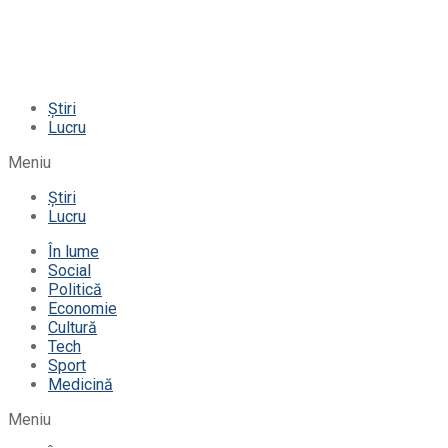
Știri
Lucru
Meniu
Știri
Lucru
În lume
Social
Politică
Economie
Cultură
Tech
Sport
Medicină
Meniu