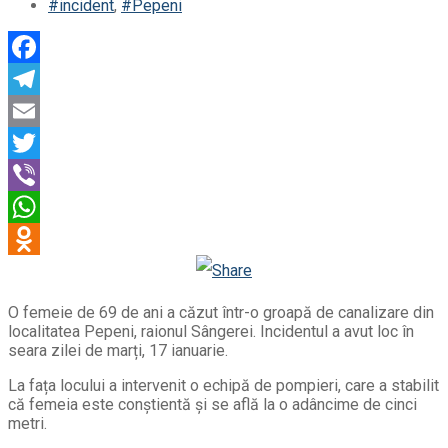
#incident
,
#Pepeni
Facebook
Telegram
Email
Twitter
Viber
WhatsApp
Odnoklassniki
O femeie de 69 de ani a căzut într-o groapă de canalizare din
localitatea Pepeni, raionul Sângerei. Incidentul a avut loc în
seara zilei de marți, 17 ianuarie.
La fața locului a intervenit o echipă de pompieri, care a stabilit
că femeia este conștientă și se află la o adâncime de cinci
metri.