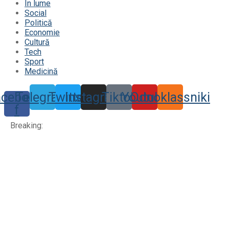
În lume
Social
Politică
Economie
Cultură
Tech
Sport
Medicină
acebook-
Telegram
Twitter
Instagram
Tiktok
Youtube
Odnoklassniki
f
Breaking: