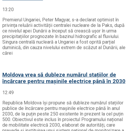
13:20
Premierul Ungariei, Peter Magyar, s-a declarat optimist în
privința reluării activității centralei nucleare de la Paks, după
ce nivelul apei Dunării a început să crească ușor în urma
precipitațiilor prognozate în bazinul hidrografic al fluviului.
Singura centrală nucleară a Ungariei a fost oprită parțial
duminică, din cauza nivelului extrem de scăzut al Dunării, ale
cărei
Moldova vrea să dubleze numărul stațiilor de
încărcare pentru mașinile electrice până în 2030
12:49
Republica Moldova își propune să dubleze numărul stațiilor
publice de încărcare pentru mașinile electrice până în anul
2030, de la puțin peste 250 existente în prezent la cel puțin
500. Obiectivul este inclus în proiectul Programului național
de mobilitate electrică 2030, elaborat de autorități, care
prevede și instituirea unui sistem național de monitorizare a