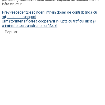
infrastructurii
Prev
Precedent
Descinderi într-un dosar de contrabandă cu
mijloace de transport
Următor
Intensificarea cooperării în lupta cu traficul ilicit și
criminalitatea transfrontalieră
Next
Popular: