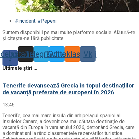
#incident
,
#Pepeni
Suntem disponibili pe mai multe platforme sociale. Alătură-te
și citește-ne fără publicitate:
acebook-
Instagram
Telegram
Twitter
Odnoklassniki
Vk
f
Ultimele știri ...
Tenerife devansează Grecia în topul destinațiilor
de vacanță preferate de europeni în 2026
13:46
Tenerife, cea mai mare insulă din arhipelagul spaniol al
Insulelor Canare, a devenit cea mai căutată destinație de
vacanță din Europa în vara anului 2026, detronând Grecia, care
a dominat ani la rând clasamentele rezervărilor turistice.