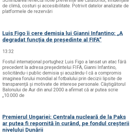
Schimbarea reflectă noile preferințe ale călătorilor, influențate
de climă, costuri și accesibilitate. Potrivit datelor analizate de
platformele de rezervări
Luis Figo îi cere demisia lui Gianni Infantino: „A
degradat funcția de președinte al FIFA”
13:32
Fostul internațional portughez Luis Figo a lansat un atac fără
precedent la adresa președintelui FIFA, Gianni Infantino,
solicitându-i public demisia și acuzându-l că a compromis
imaginea forului mondial al fotbalului prin decizii lipsite de
transparență și motivate de interese personale. Câștigătorul
Balonului de Aur din anul 2000 a afirmat că ar putea scrie
„10.000 de
Premierul Ungariei: Centrala nucleară de la Paks
ar putea fi repornită în curând, pe fondul creșterii
nivelului Dunării