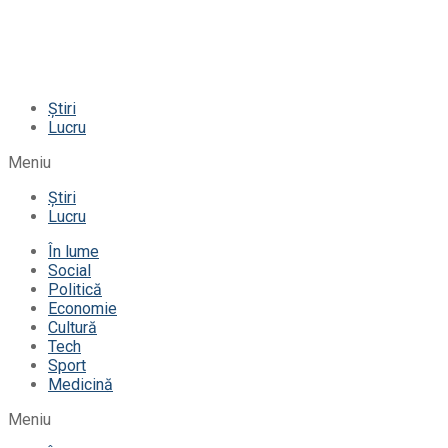
Știri
Lucru
Meniu
Știri
Lucru
În lume
Social
Politică
Economie
Cultură
Tech
Sport
Medicină
Meniu