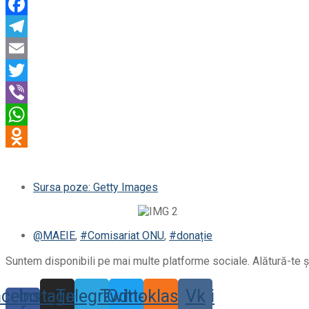
Sursa poze: Getty Images
@MAEIE
,
#Comisariat ONU
,
#donație
Suntem disponibili pe mai multe platforme sociale. Alătură-te și
acebook-
Instagram
Telegram
Twitter
Odnoklassniki
Vk