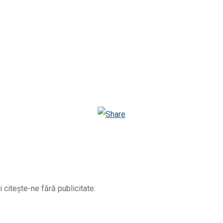
Facebook
Telegram
Email
Twitter
Viber
WhatsApp
Odnoklassniki
 citește-ne fără publicitate: