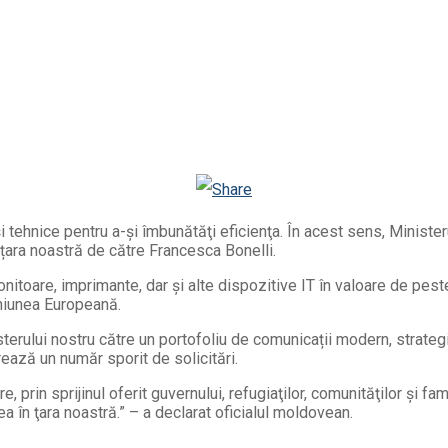
Telegram
Email
Twitter
Viber
WhatsApp
Odnoklassniki
 tehnice pentru a-şi îmbunătăţi eficienţa. În acest sens, Ministe
 țara noastră de către Francesca Bonelli.
onitoare, imprimante, dar și alte dispozitive IT în valoare de pes
Uniunea Europeană.
terului nostru către un portofoliu de comunicații modern, strategi
trează un număr sporit de solicitări.
 prin sprijinul oferit guvernului, refugiaţilor, comunităţilor şi f
 în ţara noastră.” – a declarat oficialul moldovean.