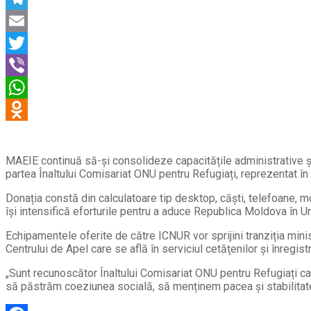
MAEIE continuă să-și consolideze capacitățile administrative și
partea Înaltului Comisariat ONU pentru Refugiați, reprezentat în
Donația constă din calculatoare tip desktop, căști, telefoane, m
îşi intensifică eforturile pentru a aduce Republica Moldova în 
Echipamentele oferite de către ICNUR vor sprijini tranziția minis
Centrului de Apel care se află în serviciul cetăţenilor şi înregis
„Sunt recunoscător Înaltului Comisariat ONU pentru Refugiați care,
să păstrăm coeziunea socială, să menținem pacea și stabilitatea