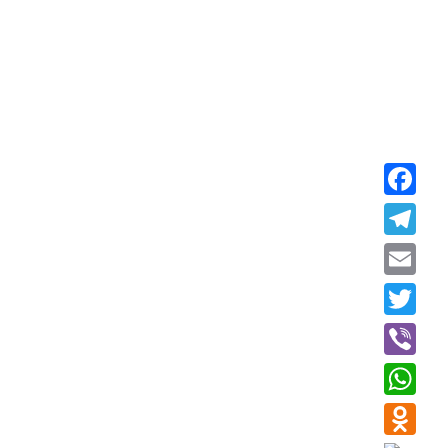
Faceboo
Telegra
Email
Twitter
Viber
WhatsAp