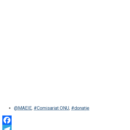
@MAEIE
,
#Comisariat ONU
,
#donație