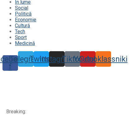
În lume
Social
Politică
Economie
Cultură
Tech
Sport
Medicină
acebook-
Telegram
Twitter
Instagram
Tiktok
Youtube
Odnoklassniki
f
Breaking: