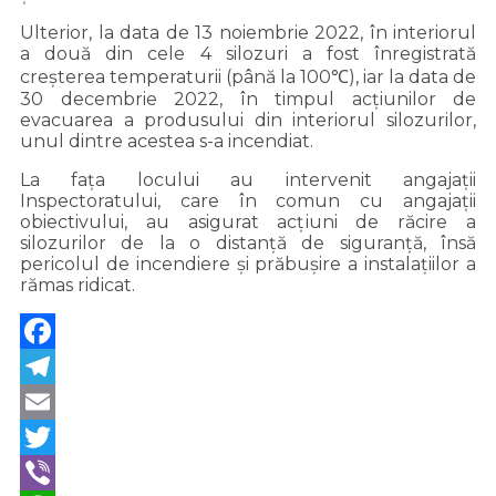
Ulterior, la data de 13 noiembrie 2022, în interiorul
a două din cele 4 silozuri a fost înregistrată
creșterea temperaturii (până la 100℃), iar la data de
30 decembrie 2022, în timpul acțiunilor de
evacuarea a produsului din interiorul silozurilor,
unul dintre acestea s-a incendiat.
La fața locului au intervenit angajații
Inspectoratului, care în comun cu angajații
obiectivului, au asigurat acțiuni de răcire a
silozurilor de la o distanță de siguranță, însă
pericolul de incendiere și prăbușire a instalațiilor a
rămas ridicat.
Facebook
Telegram
Email
Twitter