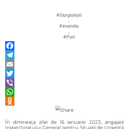
#Giurgiulești
,
#incendiu
,
#Port
Facebook
Telegram
Email
Twitter
Viber
WhatsApp
Odnoklassniki
În dimineața zilei de 16 ianuarie 2023, angajații
Inspectoratului General pentru Situații de Urgență