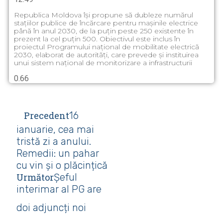
Republica Moldova își propune să dubleze numărul
stațiilor publice de încărcare pentru mașinile electrice
până în anul 2030, de la puțin peste 250 existente în
prezent la cel puțin 500. Obiectivul este inclus în
proiectul Programului național de mobilitate electrică
2030, elaborat de autorități, care prevede și instituirea
unui sistem național de monitorizare a infrastructurii
Precedent
16
ianuarie, cea mai
tristă zi a anului.
Remedii: un pahar
cu vin și o plăcințică
Următor
Șeful
interimar al PG are
doi adjuncți noi