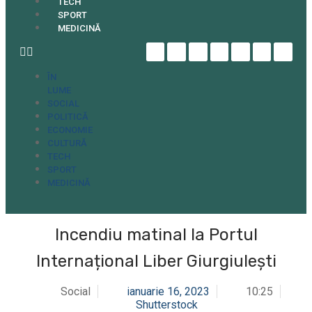
TECH
SPORT
MEDICINĂ
ÎN
LUME
SOCIAL
POLITICĂ
ECONOMIE
CULTURĂ
TECH
SPORT
MEDICINĂ
Incendiu matinal la Portul
Internațional Liber Giurgiulești
Social
ianuarie 16, 2023
10:25
Shutterstock