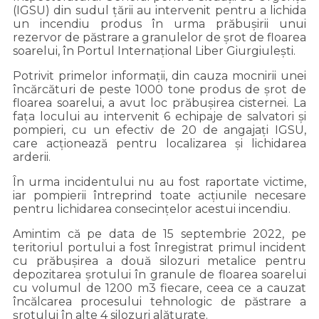
(IGSU) din sudul țării au intervenit pentru a lichida
un incendiu produs în urma prăbușirii unui
rezervor de păstrare a granulelor de șrot de floarea
soarelui, în Portul Internațional Liber Giurgiulești.
Potrivit primelor informații, din cauza mocnirii unei
încărcături de peste 1000 tone produs de șrot de
floarea soarelui, a avut loc prăbușirea cisternei. La
fața locului au intervenit 6 echipaje de salvatori și
pompieri, cu un efectiv de 20 de angajați IGSU,
care acționează pentru localizarea și lichidarea
arderii.
În urma incidentului nu au fost raportate victime,
iar pompierii întreprind toate acțiunile necesare
pentru lichidarea consecințelor acestui incendiu.
Amintim că pe data de 15 septembrie 2022, pe
teritoriul portului a fost înregistrat primul incident
cu prăbușirea a două silozuri metalice pentru
depozitarea șrotului în granule de floarea soarelui
cu volumul de 1200 m3 fiecare, ceea ce a cauzat
încălcarea procesului tehnologic de păstrare a
șrotului în alte 4 silozuri alăturate.