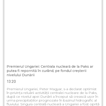
Premierul Ungariei: Centrala nucleară de la Paks ar
putea fi repornită în curând, pe fondul creșterii
nivelului Dunării
13:20
Premierul Ungariei, Peter Magyar, s-a declarat optimist
în privința reluării activității centralei nucleare de la Paks,
după ce nivelul apei Dunării a început să crească ușor în
urma precipitațiilor prognozate în bazinul hidrografic al
fluviului. Singura centrală nucleară a Ungariei a fost oprită