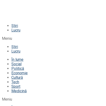
Știri
Lucru
Meniu
Știri
Lucru
În lume
Social
Politică
Economie
Cultură
Tech
Sport
Medicină
Meniu