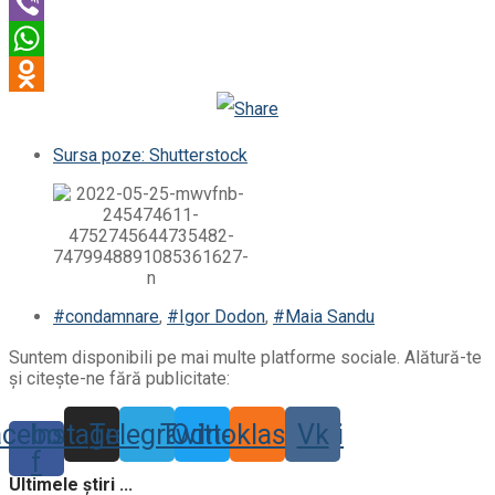
Twitter
Viber
WhatsApp
Odnoklassniki
Sursa poze: Shutterstock
#condamnare
,
#Igor Dodon
,
#Maia Sandu
Suntem disponibili pe mai multe platforme sociale. Alătură-te
și citește-ne fără publicitate:
acebook-
Instagram
Telegram
Twitter
Odnoklassniki
Vk
f
Ultimele știri ...