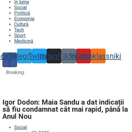
În lume
Social
Politică
Economie
Cultură
Tech
Sport
Medicină
acebook-
Telegram
Twitter
Instagram
Tiktok
Youtube
Odnoklassniki
f
Breaking:
Igor Dodon: Maia Sandu a dat indicații
să fiu condamnat cât mai rapid, până la
Anul Nou
Social