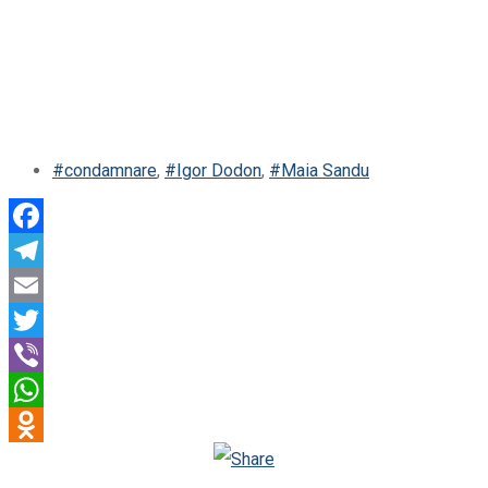
#condamnare
,
#Igor Dodon
,
#Maia Sandu
Facebook
Telegram
Email
Twitter
Viber
WhatsApp
Odnoklassniki