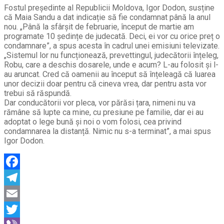
Fostul președinte al Republicii Moldova, Igor Dodon, susține
că Maia Sandu a dat indicație să fie condamnat până la anul
nou. „Până la sfârșit de februarie, început de martie am
programate 10 ședințe de judecată. Deci, ei vor cu orice preț o
condamnare”, a spus acesta în cadrul unei emisiuni televizate.
„Sistemul lor nu funcționează, prevettingul, judecătorii înțeleg,
Robu, care a deschis dosarele, unde e acum? L-au folosit și l-
au aruncat. Cred că oamenii au început să înțeleagă că luarea
unor decizii doar pentru că cineva vrea, dar pentru asta vor
trebui să răspundă.
Dar conducătorii vor pleca, vor părăsi țara, nimeni nu va
rămâne să lupte ca mine, cu presiune pe familie, dar ei au
adoptat o lege bună și noi o vom folosi, cea privind
condamnarea la distanță. Nimic nu s-a terminat”, a mai spus
Igor Dodon.
Facebook
Telegram
Email