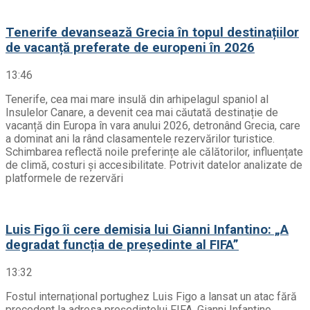
Tenerife devansează Grecia în topul destinațiilor
de vacanță preferate de europeni în 2026
13:46
Tenerife, cea mai mare insulă din arhipelagul spaniol al
Insulelor Canare, a devenit cea mai căutată destinație de
vacanță din Europa în vara anului 2026, detronând Grecia, care
a dominat ani la rând clasamentele rezervărilor turistice.
Schimbarea reflectă noile preferințe ale călătorilor, influențate
de climă, costuri și accesibilitate. Potrivit datelor analizate de
platformele de rezervări
Luis Figo îi cere demisia lui Gianni Infantino: „A
degradat funcția de președinte al FIFA”
13:32
Fostul internațional portughez Luis Figo a lansat un atac fără
precedent la adresa președintelui FIFA, Gianni Infantino,