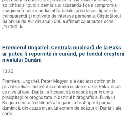
solicitându-i public demisia și acuzându-l că a compromis
imaginea forului mondial al fotbalului prin decizii lipsite de
transparență și motivate de interese personale. Câștigătorul
Balonului de Aur din anul 2000 a afirmat că ar putea scrie
„10.000 de
Premierul Ungariei: Centrala nucleară de la Paks
ar putea fi repornită în curând, pe fondul creșterii
nivelului Dunării
13:20
Premierul Ungariei, Peter Magyar, s-a declarat optimist în
privința reluării activității centralei nucleare de la Paks, după
ce nivelul apei Dunării a început să crească ușor în urma
precipitațiilor prognozate în bazinul hidrografic al fluviului.
Singura centrală nucleară a Ungariei a fost oprită parțial
duminică, din cauza nivelului extrem de scăzut al Dunării, ale
cărei