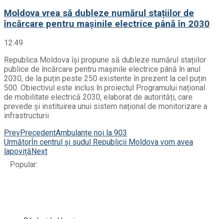
Moldova vrea să dubleze numărul stațiilor de
încărcare pentru mașinile electrice până în 2030
12:49
Republica Moldova își propune să dubleze numărul stațiilor
publice de încărcare pentru mașinile electrice până în anul
2030, de la puțin peste 250 existente în prezent la cel puțin
500. Obiectivul este inclus în proiectul Programului național
de mobilitate electrică 2030, elaborat de autorități, care
prevede și instituirea unui sistem național de monitorizare a
infrastructurii
Prev
Precedent
Ambulanțe noi la 903
Următor
În centrul și sudul Republicii Moldova vom avea
lapoviță
Next
Popular: