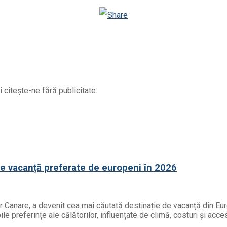
Odnoklassniki
 citește-ne fără publicitate:
de vacanță preferate de europeni în 2026
or Canare, a devenit cea mai căutată destinație de vacanță din Eur
e preferințe ale călătorilor, influențate de climă, costuri și acces