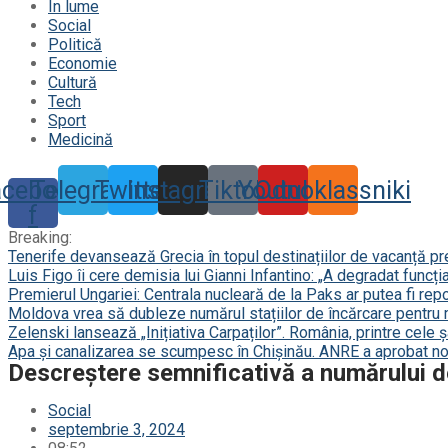
În lume
Social
Politică
Economie
Cultură
Tech
Sport
Medicină
acebook-
Telegram
Twitter
Instagram
Tiktok
Youtube
Odnoklassniki
f
Breaking:
Tenerife devansează Grecia în topul destinațiilor de vacanță p
Luis Figo îi cere demisia lui Gianni Infantino: „A degradat funcți
Premierul Ungariei: Centrala nucleară de la Paks ar putea fi repor
Moldova vrea să dubleze numărul stațiilor de încărcare pentru 
Zelenski lansează „Inițiativa Carpaților”. România, printre cele 
Apa și canalizarea se scumpesc în Chișinău. ANRE a aprobat noi
Descreștere semnificativă a numărului de
Social
septembrie 3, 2024