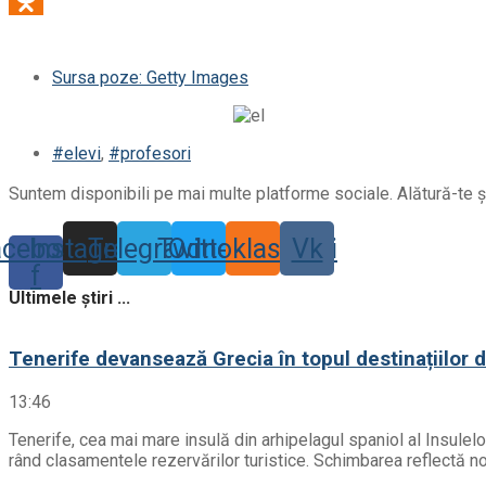
Sursa poze: Getty Images
#elevi
,
#profesori
Suntem disponibili pe mai multe platforme sociale. Alătură-te și
acebook-
Instagram
Telegram
Twitter
Odnoklassniki
Vk
f
Ultimele știri ...
Tenerife devansează Grecia în topul destinațiilor 
13:46
Tenerife, cea mai mare insulă din arhipelagul spaniol al Insulel
rând clasamentele rezervărilor turistice. Schimbarea reflectă noil