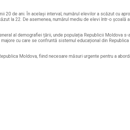
imii 20 de ani. În același interval, numărul elevilor a scăzut cu ap
zut la 22. De asemenea, numărul mediu de elevi într-o școală a s
general al demografiei țării, unde populația Republicii Moldova 
e majore cu care se confruntă sistemul educațional din Republica M
 în Republica Moldova, fiind necesare măsuri urgente pentru a abor
Facebook
Telegram
Email
Twitter
Viber
WhatsApp