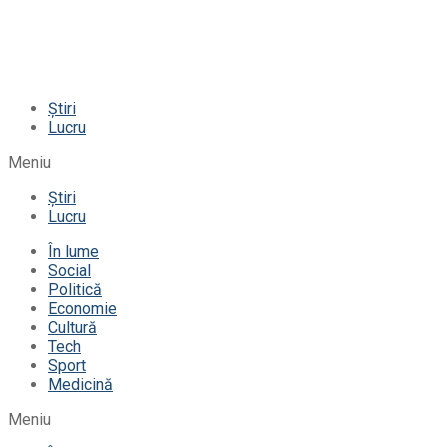
Știri
Lucru
Meniu
Știri
Lucru
În lume
Social
Politică
Economie
Cultură
Tech
Sport
Medicină
Meniu