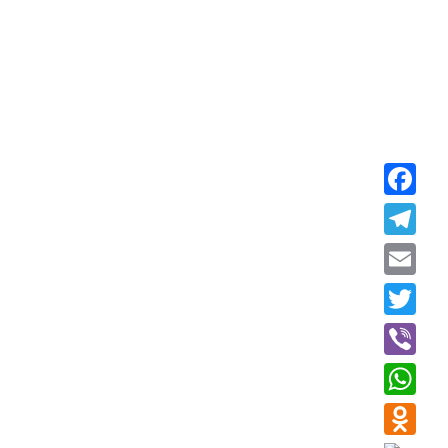
Faceboo
Telegra
Email
Twitter
Viber
WhatsAp