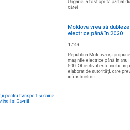
Ungariei a fost oprită parțial d
cărei
Moldova vrea să dubleze n
electrice până în 2030
12:49
Republica Moldova își propune 
mașinile electrice până în anul
500. Obiectivul este inclus în 
elaborat de autorități, care pr
infrastructurii
i pentru transport și chirie
ihail și Gavriil