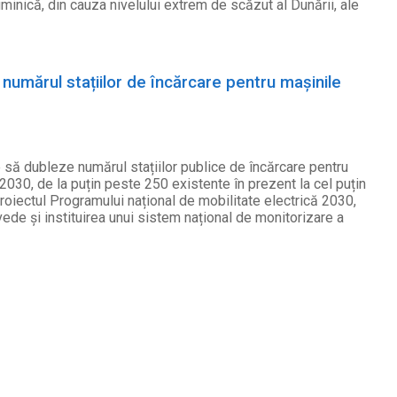
uminică, din cauza nivelului extrem de scăzut al Dunării, ale
umărul stațiilor de încărcare pentru mașinile
să dubleze numărul stațiilor publice de încărcare pentru
 2030, de la puțin peste 250 existente în prezent la cel puțin
proiectul Programului național de mobilitate electrică 2030,
evede și instituirea unui sistem național de monitorizare a