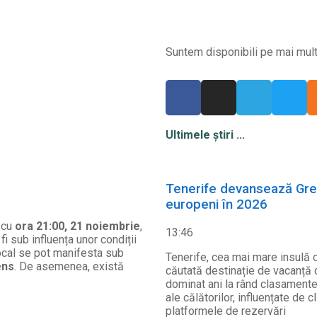
Suntem disponibili pe mai multe
Ultimele știri ...
Tenerife devansează Greci
europeni în 2026
 cu
ora 21:00, 21 noiembrie
,
13:46
fi sub influența unor condiții
local se pot manifesta sub
Tenerife, cea mai mare insulă d
ens
. De asemenea, există
căutată destinație de vacanță d
dominat ani la rând clasamentel
ale călătorilor, influențate de c
platformele de rezervări