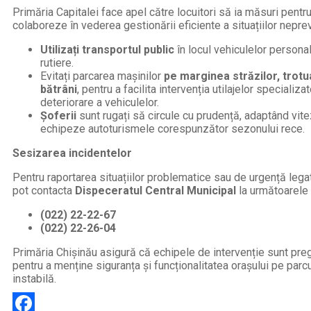
Primăria Capitalei face apel către locuitori să ia măsuri pentru
colaboreze în vederea gestionării eficiente a situațiilor nepre
Utilizați transportul public
în locul vehiculelor personal
rutiere.
Evitați parcarea mașinilor
pe marginea străzilor, trot
bătrâni
, pentru a facilita intervenția utilajelor specializa
deteriorare a vehiculelor.
Șoferii
sunt rugați să circule cu prudență, adaptând vitez
echipeze autoturismele corespunzător sezonului rece.
Sesizarea incidentelor
Pentru raportarea situațiilor problematice sau de urgență legat
pot contacta
Dispeceratul Central Municipal
la următoarele
(022) 22-22-67
(022) 22-26-04
Primăria Chișinău asigură că echipele de intervenție sunt pr
pentru a menține siguranța și funcționalitatea orașului pe parc
instabilă.