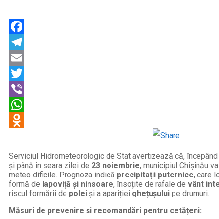
Facebook
Telegram
Email
Twitter
Viber
WhatsApp
Odnoklassniki
Serviciul Hidrometeorologic de Stat avertizează că, începând
și până în seara zilei de
23 noiembrie
, municipiul Chișinău va 
meteo dificile. Prognoza indică
precipitații puternice
, care 
formă de
lapoviță și ninsoare
, însoțite de rafale de
vânt int
riscul formării de
polei
și a apariției
ghețușului
pe drumuri.
Măsuri de prevenire și recomandări pentru cetățeni: