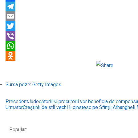
Facebook
Telegram
Email
Twitter
Viber
WhatsApp
Odnoklassniki
Sursa poze: Getty Images
Precedent
Judecătorii și procurorii vor beneficia de compensați
Următor
Creștinii de stil vechi îi cinstesc pe Sfinții Arhangheli M
Popular: