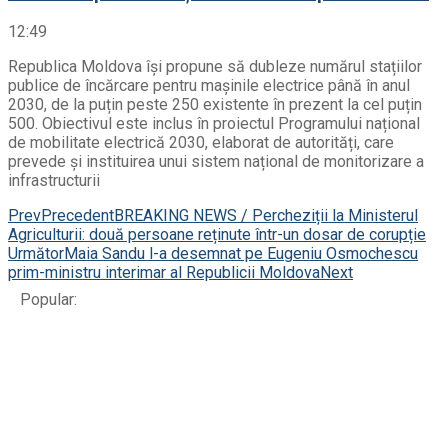
12:49
Republica Moldova își propune să dubleze numărul stațiilor
publice de încărcare pentru mașinile electrice până în anul
2030, de la puțin peste 250 existente în prezent la cel puțin
500. Obiectivul este inclus în proiectul Programului național
de mobilitate electrică 2030, elaborat de autorități, care
prevede și instituirea unui sistem național de monitorizare a
infrastructurii
Prev
Precedent
BREAKING NEWS / Percheziții la Ministerul
Agriculturii: două persoane reținute într-un dosar de corupție
Următor
Maia Sandu l-a desemnat pe Eugeniu Osmochescu
prim-ministru interimar al Republicii Moldova
Next
Popular: