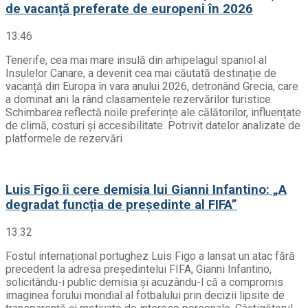
de vacanță preferate de europeni în 2026
13:46
Tenerife, cea mai mare insulă din arhipelagul spaniol al
Insulelor Canare, a devenit cea mai căutată destinație de
vacanță din Europa în vara anului 2026, detronând Grecia, care
a dominat ani la rând clasamentele rezervărilor turistice.
Schimbarea reflectă noile preferințe ale călătorilor, influențate
de climă, costuri și accesibilitate. Potrivit datelor analizate de
platformele de rezervări
Luis Figo îi cere demisia lui Gianni Infantino: „A
degradat funcția de președinte al FIFA”
13:32
Fostul internațional portughez Luis Figo a lansat un atac fără
precedent la adresa președintelui FIFA, Gianni Infantino,
solicitându-i public demisia și acuzându-l că a compromis
imaginea forului mondial al fotbalului prin decizii lipsite de