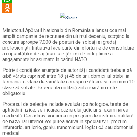
WhatsApp
Odnoklassniki
Ministerul Apărării Naționale din România a lansat cea mai
amplă campanie de recrutare din ultimul deceniu, scoțând la
concurs aproape 7.000 de posturi de soldați și gradați
profesioniști. Inițiativa face parte din eforturile de consolidare
a capacităților de apărare ale țării și de îndeplinire a
angajamentelor asumate în cadrul NATO.
Potrivit condițiilor anunțate de autorități, candidații trebuie să
aibă vârsta cuprinsă între 18 și 45 de ani, domiciliul stabil în
România, o stare de sănătate corespunzătoare și minimum 10
clase absolvite. Experiența militară anterioară nu este
obligatorie.
Procesul de selecție include evaluări psihologice, teste de
aptitudini fizice, verificarea cazierului judiciar și examinarea
medicală. Cei admiși vor urma un program de instruire militară
de bază, iar ulterior vor putea activa în specializări precum
infanterie, artilerie, geniu, transmisiuni, logistică sau domeniul
medical.