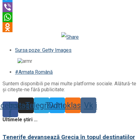
Twitter
Viber
WhatsApp
Odnoklassniki
Sursa poze: Getty Images
#Armata Română
Suntem disponibili pe mai multe platforme sociale. Alătură-te
și citește-ne fără publicitate:
acebook-
Instagram
Telegram
Twitter
Odnoklassniki
Vk
f
Ultimele știri ...
Tenerife devansează Grecia în topul destinațiilor