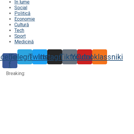
În lume
Social
Politică
Economie
Cultură
Tech
Sport
Medicină
acebook-
Telegram
Twitter
Instagram
Tiktok
Youtube
Odnoklassniki
f
Breaking: