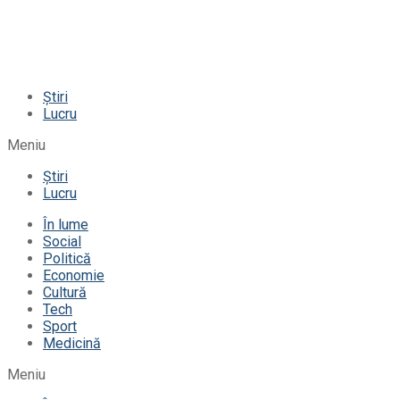
Știri
Lucru
Meniu
Știri
Lucru
În lume
Social
Politică
Economie
Cultură
Tech
Sport
Medicină
Meniu