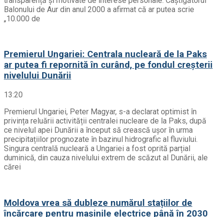
transparență și motivate de interese personale. Câștigătorul
Balonului de Aur din anul 2000 a afirmat că ar putea scrie
„10.000 de
Premierul Ungariei: Centrala nucleară de la Paks
ar putea fi repornită în curând, pe fondul creșterii
nivelului Dunării
13:20
Premierul Ungariei, Peter Magyar, s-a declarat optimist în
privința reluării activității centralei nucleare de la Paks, după
ce nivelul apei Dunării a început să crească ușor în urma
precipitațiilor prognozate în bazinul hidrografic al fluviului.
Singura centrală nucleară a Ungariei a fost oprită parțial
duminică, din cauza nivelului extrem de scăzut al Dunării, ale
cărei
Moldova vrea să dubleze numărul stațiilor de
încărcare pentru mașinile electrice până în 2030