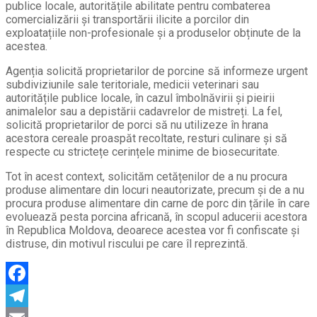
publice locale, autoritățile abilitate pentru combaterea
comercializării și transportării ilicite a porcilor din
exploatațiile non-profesionale și a produselor obținute de la
acestea.
Agenția solicită proprietarilor de porcine să informeze urgent
subdiviziunile sale teritoriale, medicii veterinari sau
autoritățile publice locale, în cazul îmbolnăvirii și pieirii
animalelor sau a depistării cadavrelor de mistreți. La fel,
solicită proprietarilor de porci să nu utilizeze în hrana
acestora cereale proaspăt recoltate, resturi culinare și să
respecte cu strictețe cerințele minime de biosecuritate.
Tot în acest context, solicităm cetățenilor de a nu procura
produse alimentare din locuri neautorizate, precum și de a nu
procura produse alimentare din carne de porc din țările în care
evoluează pesta porcina africană, în scopul aducerii acestora
în Republica Moldova, deoarece acestea vor fi confiscate și
distruse, din motivul riscului pe care îl reprezintă.
Facebook