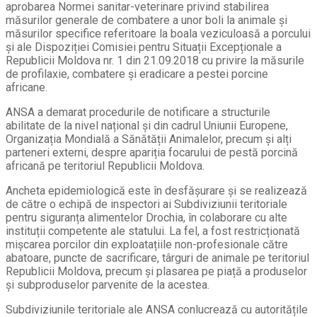
aprobarea Normei sanitar-veterinare privind stabilirea
măsurilor generale de combatere a unor boli la animale și
măsurilor specifice referitoare la boala veziculoasă a porcului
și ale Dispoziției Comisiei pentru Situații Excepționale a
Republicii Moldova nr. 1 din 21.09.2018 cu privire la măsurile
de profilaxie, combatere și eradicare a pestei porcine
africane.
ANSA a demarat procedurile de notificare a structurile
abilitate de la nivel național și din cadrul Uniunii Europene,
Organizația Mondială a Sănătății Animalelor, precum și alți
parteneri externi, despre apariția focarului de pestă porcină
africană pe teritoriul Republicii Moldova.
Ancheta epidemiologică este în desfășurare și se realizează
de către o echipă de inspectori ai Subdiviziunii teritoriale
pentru siguranța alimentelor Drochia, în colaborare cu alte
instituții competente ale statului. La fel, a fost restricționată
mișcarea porcilor din exploatațiile non-profesionale către
abatoare, puncte de sacrificare, târguri de animale pe teritoriul
Republicii Moldova, precum și plasarea pe piață a produselor
și subproduselor parvenite de la acestea.
Subdiviziunile teritoriale ale ANSA conlucrează cu autoritățile