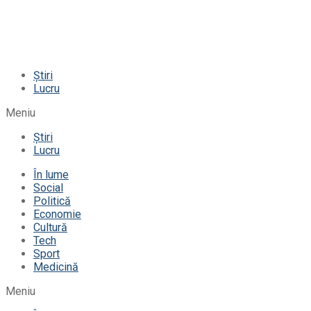
Știri
Lucru
Meniu
Știri
Lucru
În lume
Social
Politică
Economie
Cultură
Tech
Sport
Medicină
Meniu