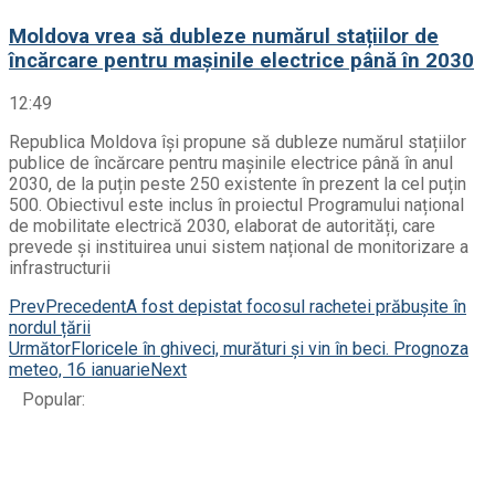
Moldova vrea să dubleze numărul stațiilor de
încărcare pentru mașinile electrice până în 2030
12:49
Republica Moldova își propune să dubleze numărul stațiilor
publice de încărcare pentru mașinile electrice până în anul
2030, de la puțin peste 250 existente în prezent la cel puțin
500. Obiectivul este inclus în proiectul Programului național
de mobilitate electrică 2030, elaborat de autorități, care
prevede și instituirea unui sistem național de monitorizare a
infrastructurii
Prev
Precedent
A fost depistat focosul rachetei prăbușite în
nordul țării
Următor
Floricele în ghiveci, murături și vin în beci. Prognoza
meteo, 16 ianuarie
Next
Popular: