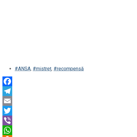
#ANSA
,
#mistreț
,
#recompensă
Facebook
Telegram
Email
Twitter
Viber