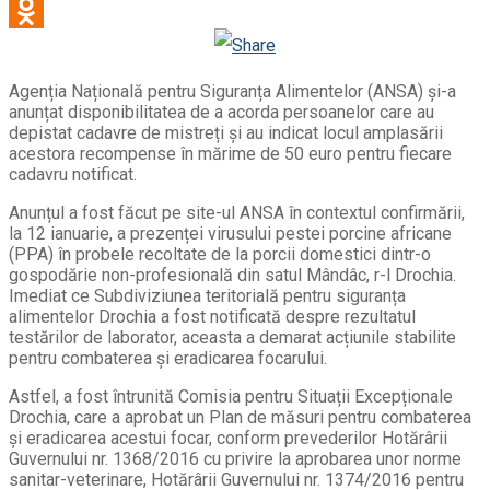
WhatsApp
Odnoklassniki
Agenția Națională pentru Siguranța Alimentelor (ANSA) și-a
anunțat disponibilitatea de a acorda persoanelor care au
depistat cadavre de mistreți și au indicat locul amplasării
acestora recompense în mărime de 50 euro pentru fiecare
cadavru notificat.
Anunțul a fost făcut pe site-ul ANSA în contextul confirmării,
la 12 ianuarie, a prezenței virusului pestei porcine africane
(PPA) în probele recoltate de la porcii domestici dintr-o
gospodărie non-profesională din satul Mândâc, r-l Drochia.
Imediat ce Subdiviziunea teritorială pentru siguranța
alimentelor Drochia a fost notificată despre rezultatul
testărilor de laborator, aceasta a demarat acțiunile stabilite
pentru combaterea și eradicarea focarului.
Astfel, a fost întrunită Comisia pentru Situații Excepționale
Drochia, care a aprobat un Plan de măsuri pentru combaterea
și eradicarea acestui focar, conform prevederilor Hotărârii
Guvernului nr. 1368/2016 cu privire la aprobarea unor norme
sanitar-veterinare, Hotărârii Guvernului nr. 1374/2016 pentru