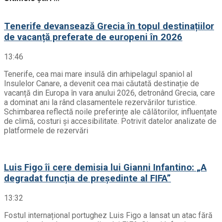
Tenerife devansează Grecia în topul destinațiilor
de vacanță preferate de europeni în 2026
13:46
Tenerife, cea mai mare insulă din arhipelagul spaniol al
Insulelor Canare, a devenit cea mai căutată destinație de
vacanță din Europa în vara anului 2026, detronând Grecia, care
a dominat ani la rând clasamentele rezervărilor turistice.
Schimbarea reflectă noile preferințe ale călătorilor, influențate
de climă, costuri și accesibilitate. Potrivit datelor analizate de
platformele de rezervări
Luis Figo îi cere demisia lui Gianni Infantino: „A
degradat funcția de președinte al FIFA”
13:32
Fostul internațional portughez Luis Figo a lansat un atac fără