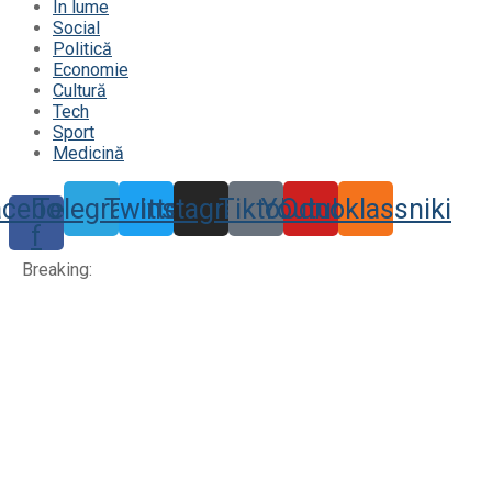
În lume
Social
Politică
Economie
Cultură
Tech
Sport
Medicină
acebook-
Telegram
Twitter
Instagram
Tiktok
Youtube
Odnoklassniki
f
Breaking: