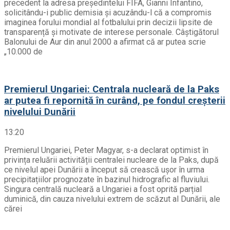
precedent la adresa președintelui FIFA, Gianni Infantino,
solicitându-i public demisia și acuzându-l că a compromis
imaginea forului mondial al fotbalului prin decizii lipsite de
transparență și motivate de interese personale. Câștigătorul
Balonului de Aur din anul 2000 a afirmat că ar putea scrie
„10.000 de
Premierul Ungariei: Centrala nucleară de la Paks
ar putea fi repornită în curând, pe fondul creșterii
nivelului Dunării
13:20
Premierul Ungariei, Peter Magyar, s-a declarat optimist în
privința reluării activității centralei nucleare de la Paks, după
ce nivelul apei Dunării a început să crească ușor în urma
precipitațiilor prognozate în bazinul hidrografic al fluviului.
Singura centrală nucleară a Ungariei a fost oprită parțial
duminică, din cauza nivelului extrem de scăzut al Dunării, ale
cărei