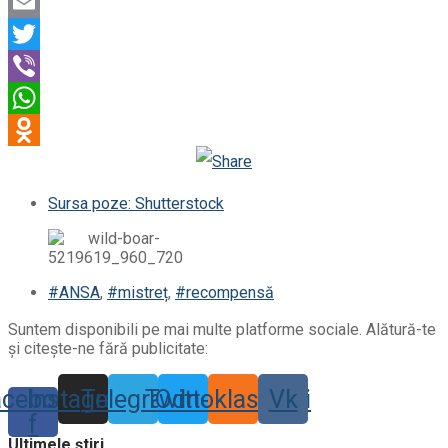
Telegram
Email
Twitter
Viber
WhatsApp
Odnoklassniki
Sursa poze: Shutterstock
#ANSA
,
#mistreț
,
#recompensă
Suntem disponibili pe mai multe platforme sociale. Alătură-te
și citește-ne fără publicitate:
acebook-
Instagram
Telegram
Twitter
Odnoklassniki
Vk
f
Ultimele știri ...