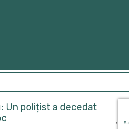
: Un polițist a decedat
oc
#a