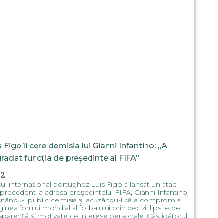
s Figo îi cere demisia lui Gianni Infantino: „A
radat funcția de președinte al FIFA”
32
ul internațional portughez Luis Figo a lansat un atac
 precedent la adresa președintelui FIFA, Gianni Infantino,
citându-i public demisia și acuzându-l că a compromis
inea forului mondial al fotbalului prin decizii lipsite de
sparență și motivate de interese personale. Câștigătorul