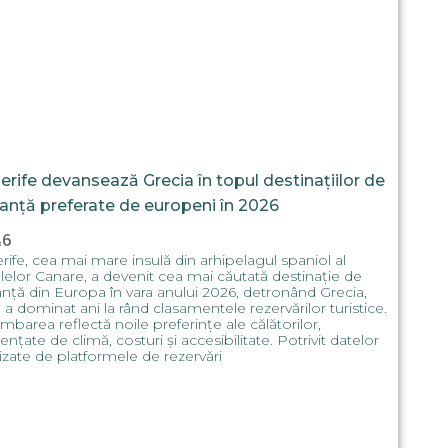
erife devansează Grecia în topul destinațiilor de
anță preferate de europeni în 2026
46
rife, cea mai mare insulă din arhipelagul spaniol al
lelor Canare, a devenit cea mai căutată destinație de
nță din Europa în vara anului 2026, detronând Grecia,
 a dominat ani la rând clasamentele rezervărilor turistice.
mbarea reflectă noile preferințe ale călătorilor,
uențate de climă, costuri și accesibilitate. Potrivit datelor
izate de platformele de rezervări