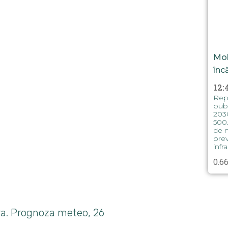
Mol
înc
12:
Repu
publ
2030
500.
de m
prev
infra
țara. Prognoza meteo, 26