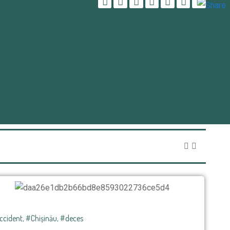
Odnoklas
ccident
,
#Chișinău
,
#deces