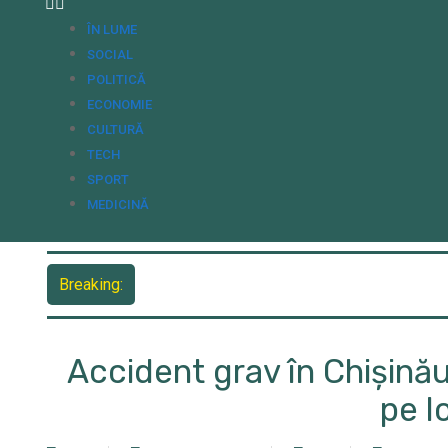
ÎN LUME
SOCIAL
POLITICĂ
ECONOMIE
CULTURĂ
TECH
SPORT
MEDICINĂ
Breaking:
Accident grav în Chișinău
pe l