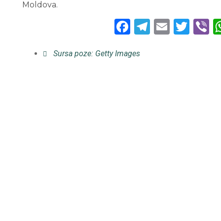
Moldova.
Facebook
Telegra
Email
Twi
V
Sursa poze: Getty Images