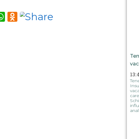
m
tter
iber
WhatsApp
Odnoklassniki
Ten
vac
13:
Tene
Insu
vaca
care
Schi
infl
anal