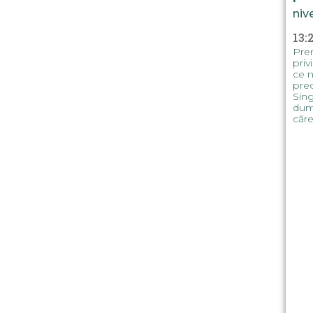
niv
13:
Prem
priv
ce n
prec
Sing
dumi
căre