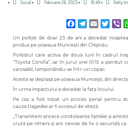
Social
Februarie 26, 2023
10:49
Getty I
Facebook
Telegra
Email
Twi
V
Un polițist de doar 23 de ani a decedat noaptea
produs pe șoseaua Muncești din Chișinău.
Polițistul care activa de două luni în cadrul Ins
“Toyota Corolla”, iar în jurul orei 01:15 a pierdut
carosabil, tamponându-se într-un copac.
Acesta se deplasa pe șoseaua Muncești, din direcția 
În urma impactului a decedat la fața locului.
Pe caz a fost inițiat un proces penal pentru sta
cauza tragediei ar fi excesul de viteză.
„Transmitem sincere condoleanțe familiei și amintim
cruță pe nimeni și are nevoie de fix o secundă ca s