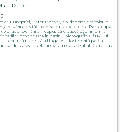
elului Dunării
20
ierul Ungariei, Peter Magyar, s-a declarat optimist în
ința reluării activității centralei nucleare de la Paks, după
ivelul apei Dunării a început să crească ușor în urma
ipitațiilor prognozate în bazinul hidrografic al fluviului.
ura centrală nucleară a Ungariei a fost oprită parțial
nică, din cauza nivelului extrem de scăzut al Dunării, ale
i