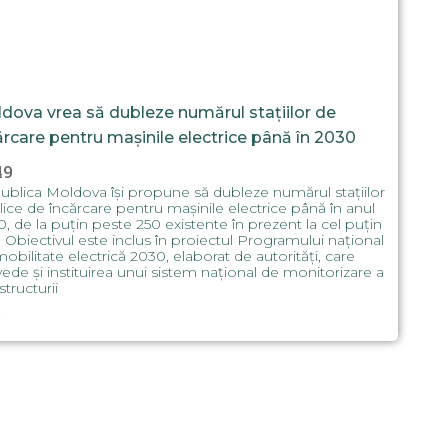
dova vrea să dubleze numărul stațiilor de
ărcare pentru mașinile electrice până în 2030
49
blica Moldova își propune să dubleze numărul stațiilor
ice de încărcare pentru mașinile electrice până în anul
, de la puțin peste 250 existente în prezent la cel puțin
 Obiectivul este inclus în proiectul Programului național
obilitate electrică 2030, elaborat de autorități, care
ede și instituirea unui sistem național de monitorizare a
structurii