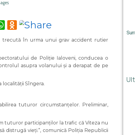
mages
m
tter
iber
WhatsApp
Odnoklassniki
Sun
 trecută în urma unui grav accident rutier
pectoratului de Poliție Ialoveni, conducea o
 controlul asupra volanului și a derapat de pe
Ult
localității Sîngera.
bilirea tuturor circumstanțelor. Preliminar,
 tuturor participanților la trafic că Viteza nu
ă distrugă vieți.”, comunică Poliția Republicii