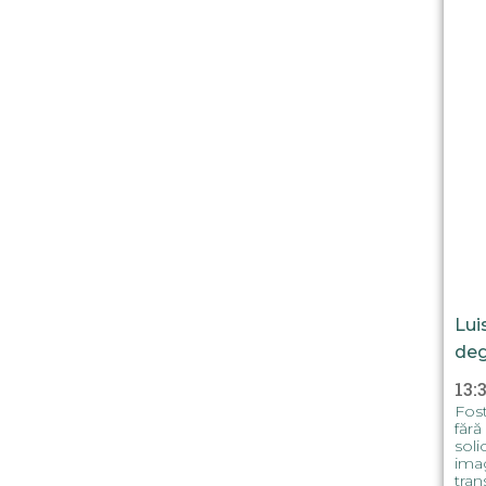
Lui
deg
13:
Fost
fără
soli
imag
tran