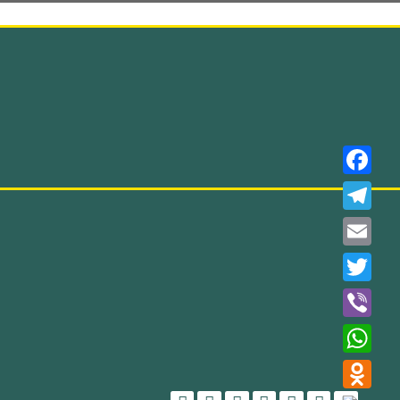
Faceboo
Telegra
Email
Twitter
Viber
WhatsAp