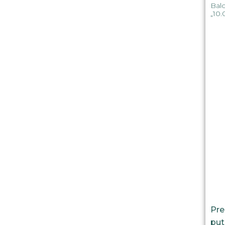
Balo
„10
Pre
put