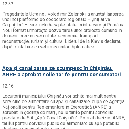
12:32
Președintele Ucrainei, Volodimir Zelenski, a anunțat lansarea
unei noi platforme de cooperare regională – „Inițiativa
Carpaților” – care include șapte state, printre care și România.
Noul format urmărește dezvoltarea unor proiecte comune în
domenii precum securitate, economie, transport,
reconstrucție, turism și cultură. Liderul de la Kiev a declarat,
după o întâlnire cu șefii misiunilor diplomatice
Apa și canalizarea se scumpesc în Chișinău.
ANRE a aprobat noile tarife pentru consumatori
12:16
Locuitorii municipiului Chișinău vor achita mai mult pentru
serviciile de alimentare cu apă și canalizare, după ce Agenția
Națională pentru Reglementare în Energetică (ANRE) a
aprobat, în ședința de marți, noile tarife pentru serviciile
prestate de S.A. „Apă-Canal Chișinău”. Potrivit deciziei ANRE,
tariful pentru serviciul public de alimentare cu apă potabilă
destinat consumatorilor casnici a