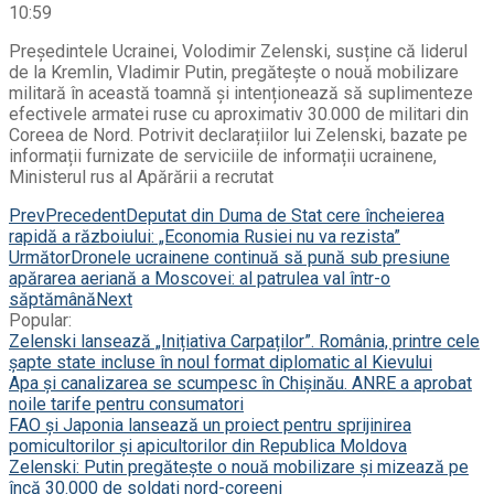
10:59
Președintele Ucrainei, Volodimir Zelenski, susține că liderul
de la Kremlin, Vladimir Putin, pregătește o nouă mobilizare
militară în această toamnă și intenționează să suplimenteze
efectivele armatei ruse cu aproximativ 30.000 de militari din
Coreea de Nord. Potrivit declarațiilor lui Zelenski, bazate pe
informații furnizate de serviciile de informații ucrainene,
Ministerul rus al Apărării a recrutat
Prev
Precedent
Deputat din Duma de Stat cere încheierea
rapidă a războiului: „Economia Rusiei nu va rezista”
Următor
Dronele ucrainene continuă să pună sub presiune
apărarea aeriană a Moscovei: al patrulea val într-o
săptămână
Next
Popular:
Zelenski lansează „Inițiativa Carpaților”. România, printre cele
șapte state incluse în noul format diplomatic al Kievului
Apa și canalizarea se scumpesc în Chișinău. ANRE a aprobat
noile tarife pentru consumatori
FAO și Japonia lansează un proiect pentru sprijinirea
pomicultorilor și apicultorilor din Republica Moldova
Zelenski: Putin pregătește o nouă mobilizare și mizează pe
încă 30.000 de soldați nord-coreeni