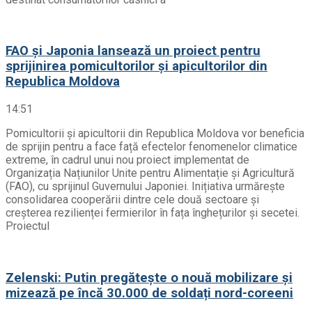
FAO și Japonia lansează un proiect pentru
sprijinirea pomicultorilor și apicultorilor din
Republica Moldova
14:51
Pomicultorii și apicultorii din Republica Moldova vor beneficia
de sprijin pentru a face față efectelor fenomenelor climatice
extreme, în cadrul unui nou proiect implementat de
Organizația Națiunilor Unite pentru Alimentație și Agricultură
(FAO), cu sprijinul Guvernului Japoniei. Inițiativa urmărește
consolidarea cooperării dintre cele două sectoare și
creșterea rezilienței fermierilor în fața înghețurilor și secetei.
Proiectul
Zelenski: Putin pregătește o nouă mobilizare și
mizează pe încă 30.000 de soldați nord-coreeni