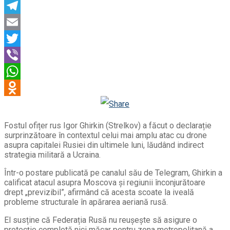
Facebook
Telegram
Email
Twitter
Viber
WhatsApp
Odnoklassniki
Fostul ofițer rus Igor Ghirkin (Strelkov) a făcut o declarație
surprinzătoare în contextul celui mai amplu atac cu drone
asupra capitalei Rusiei din ultimele luni, lăudând indirect
strategia militară a Ucraina.
Într-o postare publicată pe canalul său de Telegram, Ghirkin a
calificat atacul asupra Moscova și regiunii înconjurătoare
drept „previzibil”, afirmând că acesta scoate la iveală
probleme structurale în apărarea aeriană rusă.
El susține că Federația Rusă nu reușește să asigure o
protecție completă nici măcar pentru zona metropolitană a