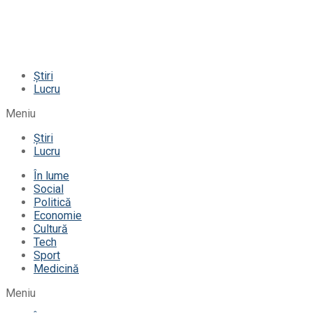
Știri
Lucru
Meniu
Știri
Lucru
În lume
Social
Politică
Economie
Cultură
Tech
Sport
Medicină
Meniu