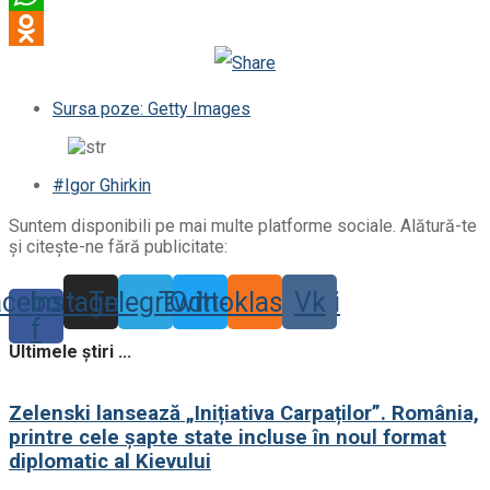
WhatsApp
Odnoklassniki
Sursa poze: Getty Images
#Igor Ghirkin
Suntem disponibili pe mai multe platforme sociale. Alătură-te
și citește-ne fără publicitate:
acebook-
Instagram
Telegram
Twitter
Odnoklassniki
Vk
f
Ultimele știri ...
Zelenski lansează „Inițiativa Carpaților”. România,
printre cele șapte state incluse în noul format
diplomatic al Kievului