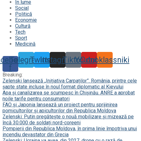
În lume
Social
Politică
Economie
Cultură
Tech
Sport
Medicină
acebook-
Telegram
Twitter
Instagram
Tiktok
Youtube
Odnoklassniki
f
Breaking:
Zelenski lansează „Inițiativa Carpaților”. România, printre cele
șapte state incluse în noul format diplomatic al Kievului
Apa și canalizarea se scumpesc în Chișinău. ANRE a aprobat
noile tarife pentru consumatori
FAO și Japonia lansează un proiect pentru sprijinirea
pomicultorilor și apicultorilor din Republica Moldova
Zelenski: Putin pregătește o nouă mobilizare și mizează pe
încă 30.000 de soldați nord-coreeni
Pompierii din Republica Moldova, în prima linie împotriva unui
incendiu devastator din Grecia
Zelenski: Ucraina va avea, din 2027, drone cu o rază de