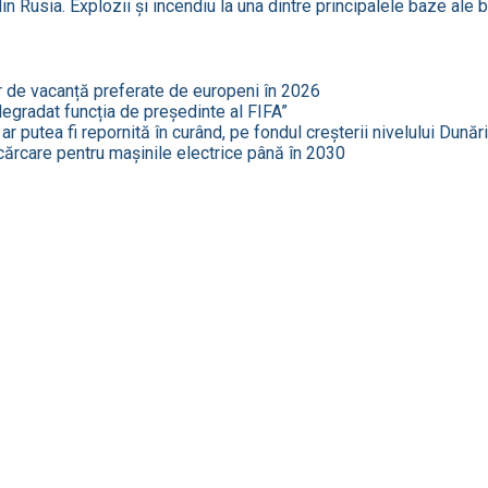
in Rusia. Explozii și incendiu la una dintre principalele baze ale
r de vacanță preferate de europeni în 2026
 degradat funcția de președinte al FIFA”
r putea fi repornită în curând, pe fondul creșterii nivelului Dunări
cărcare pentru mașinile electrice până în 2030