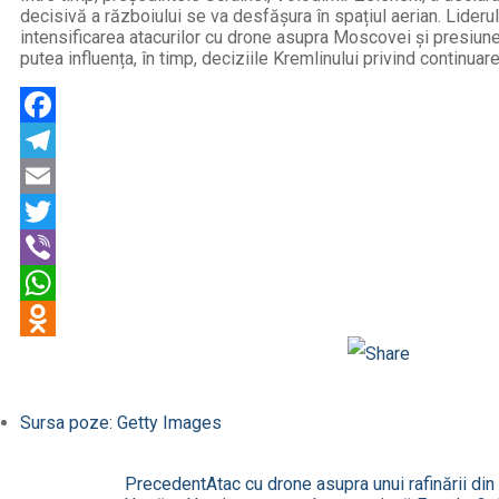
decisivă a războiului se va desfășura în spațiul aerian. Lideru
intensificarea atacurilor cu drone asupra Moscovei și presiu
putea influența, în timp, deciziile Kremlinului privind continuar
Facebook
Telegram
Email
Twitter
Viber
WhatsApp
Odnoklassniki
Sursa poze: Getty Images
Precedent
Atac cu drone asupra unui rafinării din