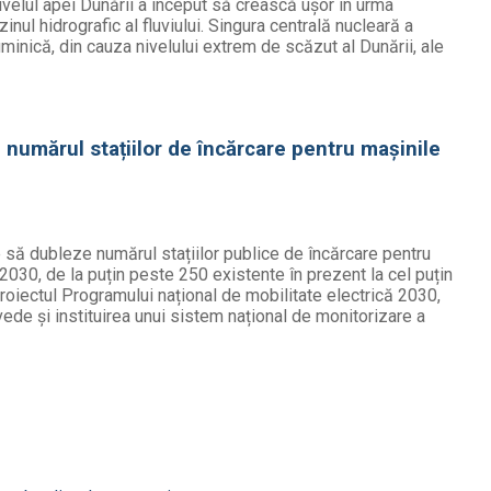
ivelul apei Dunării a început să crească ușor în urma
zinul hidrografic al fluviului. Singura centrală nucleară a
uminică, din cauza nivelului extrem de scăzut al Dunării, ale
numărul stațiilor de încărcare pentru mașinile
să dubleze numărul stațiilor publice de încărcare pentru
 2030, de la puțin peste 250 existente în prezent la cel puțin
proiectul Programului național de mobilitate electrică 2030,
evede și instituirea unui sistem național de monitorizare a