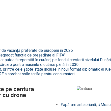
r de vacanță preferate de europeni în 2026
 degradat funcția de președinte al FIFA”
r putea fi repornită în curând, pe fondul creșterii nivelului Dunări
cărcare pentru mașinile electrice până în 2030
, printre cele șapte state incluse în noul format diplomatic al Kie
E a aprobat noile tarife pentru consumatori
te pe centura
r cu drone
#apărare antiaeriană
,
#Mosc