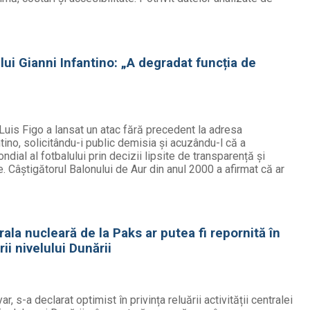
 lui Gianni Infantino: „A degradat funcția de
Luis Figo a lansat un atac fără precedent la adresa
ntino, solicitându-i public demisia și acuzându-l că a
ial al fotbalului prin decizii lipsite de transparență și
 Câștigătorul Balonului de Aur din anul 2000 a afirmat că ar
ala nucleară de la Paks ar putea fi repornită în
ii nivelului Dunării
, s-a declarat optimist în privința reluării activității centralei