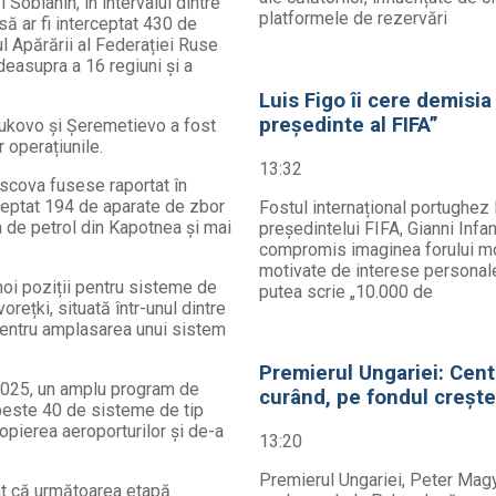
Sobianin, în intervalul dintre
platformele de rezervări
să ar fi interceptat 430 de
l Apărării al Federației Ruse
deasupra a 16 regiuni și a
Luis Figo îi cere demisia
președinte al FIFA”
Vnukovo și Șeremetievo a fost
 operațiunile.
13:32
scova fusese raportat în
rceptat 194 de aparate de zbor
Fostul internațional portughez 
ia de petrol din Kapotnea și mai
președintelui FIFA, Gianni Infa
compromis imaginea forului mond
motivate de interese personale.
 noi poziții pentru sisteme de
putea scrie „10.000 de
rețki, situată într-unul dintre
ă pentru amplasarea unui sistem
Premierul Ungariei: Centr
 2025, un amplu program de
curând, pe fondul creșter
, peste 40 de sisteme de tip
opierea aeroporturilor și de-a
13:20
Premierul Ungariei, Peter Magyar
rat că următoarea etapă