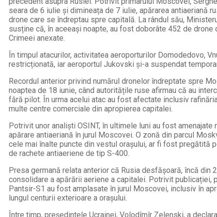
precedent asupra Rusiei. Potrivit primarului Moscovei, Serghei 
seara de 6 iulie și dimineața de 7 iulie, apărarea antiaeriană ru
drone care se îndreptau spre capitală. La rândul său, Ministeru
susține că, în aceeași noapte, au fost doborâte 452 de drone 
Crimeei anexate.
În timpul atacurilor, activitatea aeroporturilor Domodedovo, 
restricționată, iar aeroportul Jukovski și-a suspendat temporar
Recordul anterior privind numărul dronelor îndreptate spre Mo
noaptea de 18 iunie, când autoritățile ruse afirmau că au inte
fără pilot. În urma acelui atac au fost afectate inclusiv rafinăr
multe centre comerciale din apropierea capitalei.
Potrivit unor analiști OSINT, în ultimele luni au fost amenajate
apărare antiaeriană în jurul Moscovei. O zonă din parcul Moskvo
cele mai înalte puncte din vestul orașului, ar fi fost pregătit
de rachete antiaeriene de tip S-400.
Presa germană relata anterior că Rusia desfășoară, încă din
consolidare a apărării aeriene a capitalei. Potrivit publicației
Pantsir-S1 au fost amplasate în jurul Moscovei, inclusiv în apr
lungul centurii exterioare a orașului.
Între timp, președintele Ucrainei, Volodîmîr Zelenski, a decla