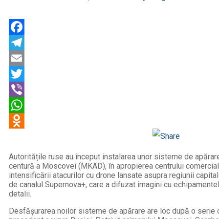
Facebook
Telegram
Email
Twitter
Viber
WhatsApp
Odnoklassniki
Autoritățile ruse au început instalarea unor sisteme de apăra
centură a Moscovei (MKAD), în apropierea centrului comercial
intensificării atacurilor cu drone lansate asupra regiunii capita
de canalul Supernova+, care a difuzat imagini cu echipamentele 
detalii.
Desfășurarea noilor sisteme de apărare are loc după o serie d