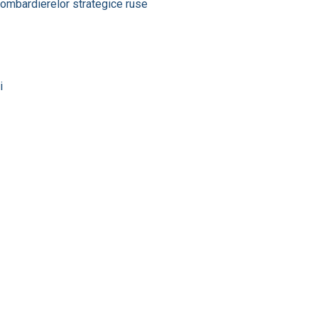
 bombardierelor strategice ruse
i