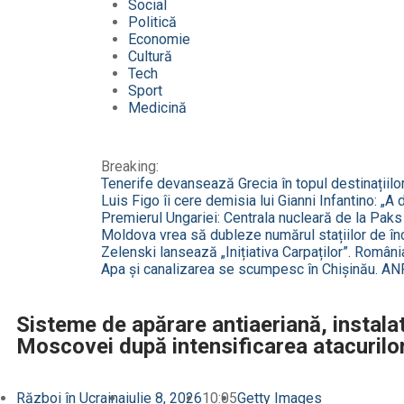
Social
Politică
Economie
Cultură
Tech
Sport
Medicină
Breaking:
Tenerife devansează Grecia în topul destinațiilo
Luis Figo îi cere demisia lui Gianni Infantino: „A
Premierul Ungariei: Centrala nucleară de la Paks a
Moldova vrea să dubleze numărul stațiilor de în
Zelenski lansează „Inițiativa Carpaților”. România
Apa și canalizarea se scumpesc în Chișinău. ANR
Sisteme de apărare antiaeriană, instala
Moscovei după intensificarea atacurilo
Război în Ucraina
iulie 8, 2026
10:05
Getty Images