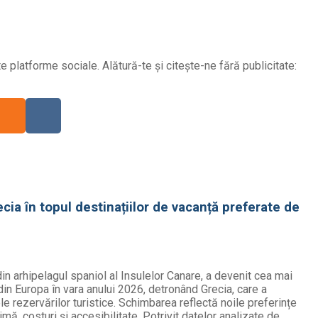
 platforme sociale. Alătură-te și citește-ne fără publicitate:
ia în topul destinațiilor de vacanță preferate de
in arhipelagul spaniol al Insulelor Canare, a devenit cea mai
in Europa în vara anului 2026, detronând Grecia, care a
e rezervărilor turistice. Schimbarea reflectă noile preferințe
limă, costuri și accesibilitate. Potrivit datelor analizate de