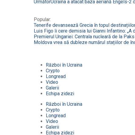
Următor
Ucraina a atacat baza aeriană Engels-2 d
Popular:
Tenerife devansează Grecia în topul destinațiilo
Luis Figo îi cere demisia lui Gianni Infantino: „A
Premierul Ungariei: Centrala nucleară de la Paks a
Moldova vrea să dubleze numărul stațiilor de în
Război în Ucraina
Crypto
Longread
Video
Galerii
Echipa zidezi
Război în Ucraina
Crypto
Longread
Video
Galerii
Echipa zidezi