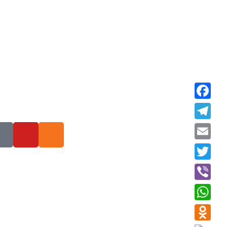
Faceboo
Telegra
Email
Twitter
Viber
WhatsAp