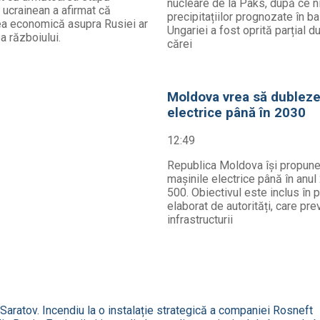
nucleare de la Paks, după ce n
l ucrainean a afirmat că
precipitațiilor prognozate în ba
nea economică asupra Rusiei ar
Ungariei a fost oprită parțial d
ea războiului.
cărei
Moldova vrea să dubleze 
electrice până în 2030
12:49
Republica Moldova își propune 
mașinile electrice până în anul
500. Obiectivul este inclus în 
elaborat de autorități, care pr
infrastructurii
 Saratov. Incendiu la o instalație strategică a companiei Rosneft