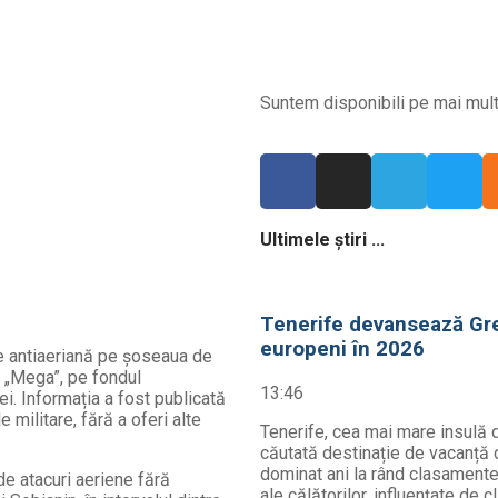
Suntem disponibili pe mai multe
Ultimele știri ...
Tenerife devansează Grec
europeni în 2026
re antiaeriană pe șoseaua de
 „Mega”, pe fondul
13:46
lei. Informația a fost publicată
militare, fără a oferi alte
Tenerife, cea mai mare insulă d
căutată destinație de vacanță d
dominat ani la rând clasamentel
e atacuri aeriene fără
ale călătorilor, influențate de c