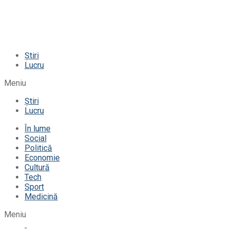
Știri
Lucru
Meniu
Știri
Lucru
În lume
Social
Politică
Economie
Cultură
Tech
Sport
Medicină
Meniu