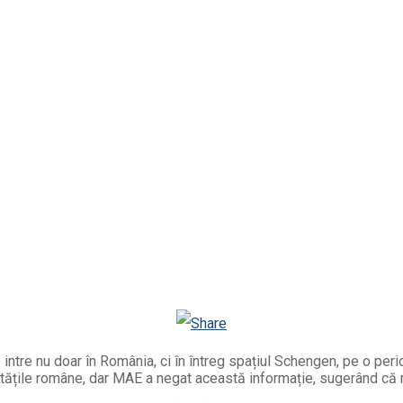
Facebook
Telegram
Email
Twitter
Viber
WhatsApp
Odnoklassniki
 intre nu doar în România, ci în întreg spațiul Schengen, pe o perio
toritățile române, dar MAE a negat această informație, sugerând c