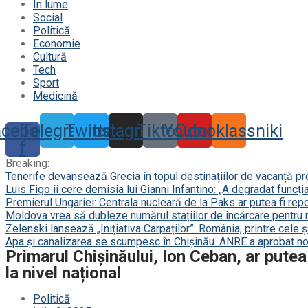
În lume
Social
Politică
Economie
Cultură
Tech
Sport
Medicină
acebook-
Telegram
Twitter
Instagram
Tiktok
Youtube
Odnoklassniki
f
Breaking:
Tenerife devansează Grecia în topul destinațiilor de vacanță p
Luis Figo îi cere demisia lui Gianni Infantino: „A degradat funcți
Premierul Ungariei: Centrala nucleară de la Paks ar putea fi repor
Moldova vrea să dubleze numărul stațiilor de încărcare pentru 
Zelenski lansează „Inițiativa Carpaților”. România, printre cele 
Apa și canalizarea se scumpesc în Chișinău. ANRE a aprobat noi
Primarul Chișinăului, Ion Ceban, ar putea
la nivel național
Politică