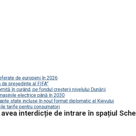
referate de europeni în 2026
a de președinte al FIFA”
nită în curând, pe fondul creșterii nivelului Dunării
mașinile electrice până în 2030
șapte state incluse în noul format diplomatic al Kievului
le tarife pentru consumatori
 avea interdicție de intrare în spațiul Sc