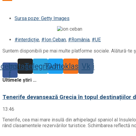
Sursa poze: Getty Images
#interdicție
,
#Ion Ceban
,
#România
,
#UE
Suntem disponibili pe mai multe platforme sociale. Alătură-te și
acebook-
Instagram
Telegram
Twitter
Odnoklassniki
Vk
f
Ultimele știri ...
Tenerife devansează Grecia în topul destinațiilor 
13:46
Tenerife, cea mai mare insulă din arhipelagul spaniol al Insulel
rând clasamentele rezervărilor turistice. Schimbarea reflectă noil