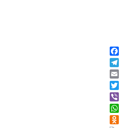
Faceboo
Telegra
Email
Twitter
Viber
WhatsAp