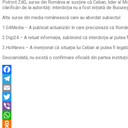
Potrivit ZdG, surse din România ar susține că Ceban, lider al Mi
clarificări de la autorități: interdicția nu a fost inițiată de Bucur
Alte surse din media românească care au abordat subiectul:
1.G4Media – A publicat actualizări în care precizează că Români
2.Digi24 – A reluat informația, subliniind că interdicția ar putea
3.HotNews – A menționat că situația lui Ceban ar putea fi legată
Deocamdată, nu există o confirmare oficială din partea instituți