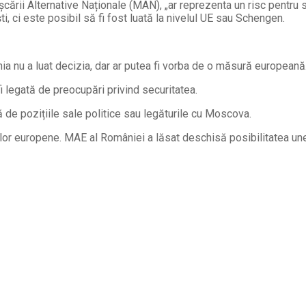
șcării Alternative Naționale (MAN), „ar reprezenta un risc pentru
ești, ci este posibil să fi fost luată la nivelul UE sau Schengen.
a nu a luat decizia, dar ar putea fi vorba de o măsură europeană
 fi legată de preocupări privind securitatea.
 de pozițiile sale politice sau legăturile cu Moscova.
ilor europene. MAE al României a lăsat deschisă posibilitatea une
Facebook
Telegram
Email
Twitter
Viber
WhatsApp