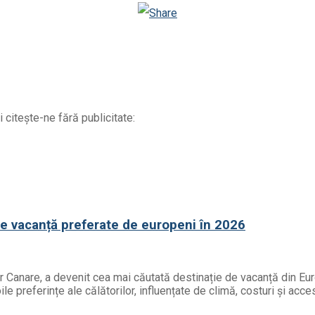
Odnoklassniki
 citește-ne fără publicitate:
de vacanță preferate de europeni în 2026
or Canare, a devenit cea mai căutată destinație de vacanță din Eur
e preferințe ale călătorilor, influențate de climă, costuri și acces