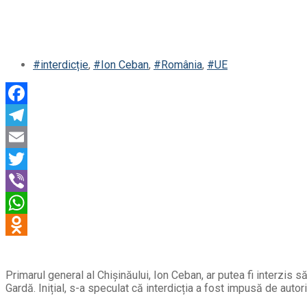
#interdicție
,
#Ion Ceban
,
#România
,
#UE
Primarul general al Chișinăului, Ion Ceban, ar putea fi interzis să
Gardă. Inițial, s-a speculat că interdicția a fost impusă de au