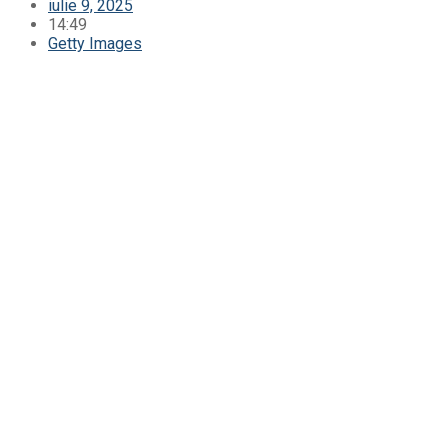
iulie 9, 2025
14:49
Getty Images