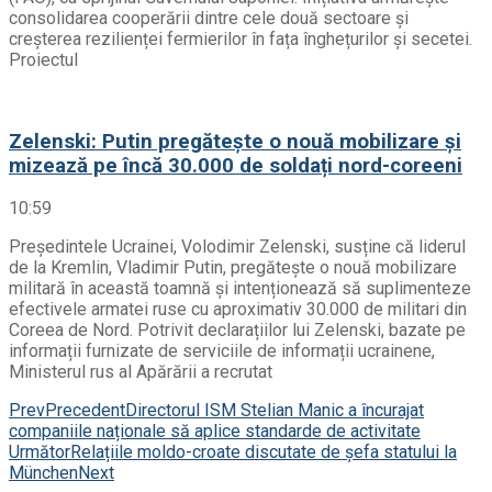
consolidarea cooperării dintre cele două sectoare și
creșterea rezilienței fermierilor în fața înghețurilor și secetei.
Proiectul
Zelenski: Putin pregătește o nouă mobilizare și
mizează pe încă 30.000 de soldați nord-coreeni
10:59
Președintele Ucrainei, Volodimir Zelenski, susține că liderul
de la Kremlin, Vladimir Putin, pregătește o nouă mobilizare
militară în această toamnă și intenționează să suplimenteze
efectivele armatei ruse cu aproximativ 30.000 de militari din
Coreea de Nord. Potrivit declarațiilor lui Zelenski, bazate pe
informații furnizate de serviciile de informații ucrainene,
Ministerul rus al Apărării a recrutat
Prev
Precedent
Directorul ISM Stelian Manic a încurajat
companiile naționale să aplice standarde de activitate
Următor
Relațiile moldo-croate discutate de șefa statului la
München
Next