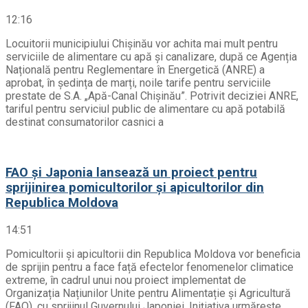
12:16
Locuitorii municipiului Chișinău vor achita mai mult pentru
serviciile de alimentare cu apă și canalizare, după ce Agenția
Națională pentru Reglementare în Energetică (ANRE) a
aprobat, în ședința de marți, noile tarife pentru serviciile
prestate de S.A. „Apă-Canal Chișinău”. Potrivit deciziei ANRE,
tariful pentru serviciul public de alimentare cu apă potabilă
destinat consumatorilor casnici a
FAO și Japonia lansează un proiect pentru
sprijinirea pomicultorilor și apicultorilor din
Republica Moldova
14:51
Pomicultorii și apicultorii din Republica Moldova vor beneficia
de sprijin pentru a face față efectelor fenomenelor climatice
extreme, în cadrul unui nou proiect implementat de
Organizația Națiunilor Unite pentru Alimentație și Agricultură
(FAO), cu sprijinul Guvernului Japoniei. Inițiativa urmărește