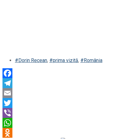
#Dorin Recean
,
#prima vizită
,
#România
Facebook
Telegram
Email
Twitter
Viber
WhatsApp