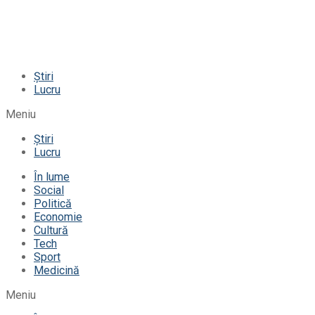
Știri
Lucru
Meniu
Știri
Lucru
În lume
Social
Politică
Economie
Cultură
Tech
Sport
Medicină
Meniu