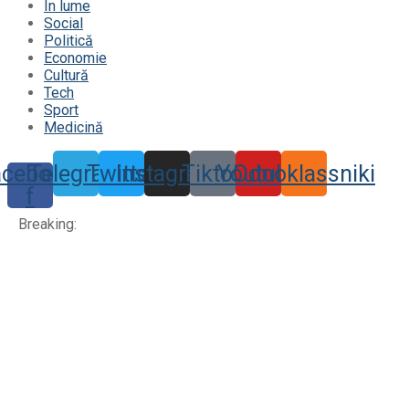
În lume
Social
Politică
Economie
Cultură
Tech
Sport
Medicină
acebook-
Telegram
Twitter
Instagram
Tiktok
Youtube
Odnoklassniki
f
Breaking: