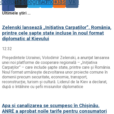
acebook-
Instagram
Telegram
Twitter
Odnoklassniki
Vk
f
Ultimele știri ...
Zelenski lansează „Inițiativa Carpaților”. România,
printre cele șapte state incluse în noul format
diplomatic al Kievului
12:32
Președintele Ucrainei, Volodimir Zelenski, a anunțat lansarea
unei noi platforme de cooperare regională – „Inițiativa
Carpaților” – care include șapte state, printre care și România.
Noul format urmărește dezvoltarea unor proiecte comune în
domenii precum securitate, economie, transport,
reconstrucție, turism și cultură. Liderul de la Kiev a declarat,
după o întâlnire cu șefii misiunilor diplomatice
Apa și canalizarea se scumpesc în Chișinău.
ANRE a aprobat noile tarife pentru consumatori