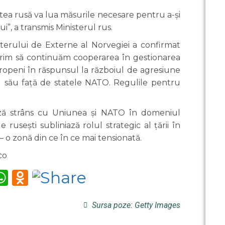
tea rusă va lua măsurile necesare pentru a-și
”, a transmis Ministerul rus.
terului de Externe al Norvegiei a confirmat
 „Dorim să continuăm cooperarea în gestionarea
europeni în răspunsul la războiul de agresiune
l său față de statele NATO. Regulile pentru
ază strâns cu Uniunea și NATO în domeniul
e rusești subliniază rolul strategic al țării în
— o zonă din ce în ce mai tensionată.
co
m
tter
iber
WhatsApp
Odnoklassniki
Sursa poze: Getty Images