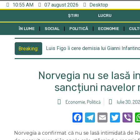
10:55 AM
07 august 2026
Desktop
ȘTIRI
LUCRU
ÎN LUME
SOCIAL
POLITICĂ
ECONOMIE
CULT
Luis Figo îi cere demisia lui Gianni Infantin
Breaking:
Norvegia nu se lasă i
sancțiuni navelor
Economie
,
Politică
Iulie 30, 20
Facebook
Telegra
Email
Twi
V
Norvegia a confirmat că nu se lasă intimidată de Ru