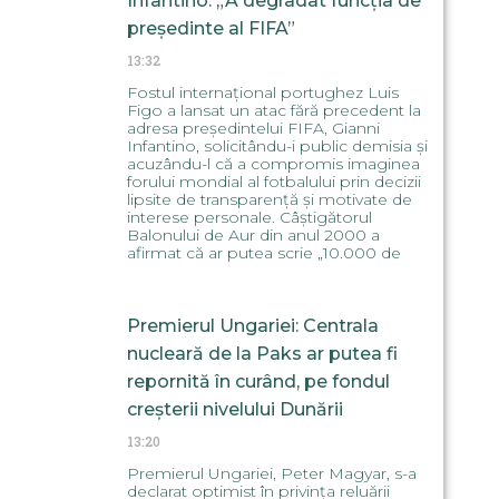
Infantino: „A degradat funcția de
președinte al FIFA”
13:32
Fostul internațional portughez Luis
Figo a lansat un atac fără precedent la
adresa președintelui FIFA, Gianni
Infantino, solicitându-i public demisia și
acuzându-l că a compromis imaginea
forului mondial al fotbalului prin decizii
lipsite de transparență și motivate de
interese personale. Câștigătorul
Balonului de Aur din anul 2000 a
afirmat că ar putea scrie „10.000 de
Premierul Ungariei: Centrala
nucleară de la Paks ar putea fi
repornită în curând, pe fondul
creșterii nivelului Dunării
13:20
Premierul Ungariei, Peter Magyar, s-a
declarat optimist în privința reluării