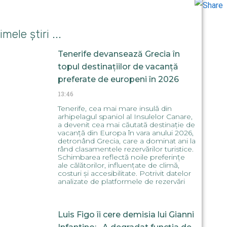
Odnoklas
imele știri ...
Tenerife devansează Grecia în
topul destinațiilor de vacanță
preferate de europeni în 2026
13:46
Tenerife, cea mai mare insulă din
arhipelagul spaniol al Insulelor Canare,
a devenit cea mai căutată destinație de
vacanță din Europa în vara anului 2026,
detronând Grecia, care a dominat ani la
rând clasamentele rezervărilor turistice.
Schimbarea reflectă noile preferințe
ale călătorilor, influențate de climă,
costuri și accesibilitate. Potrivit datelor
analizate de platformele de rezervări
Luis Figo îi cere demisia lui Gianni