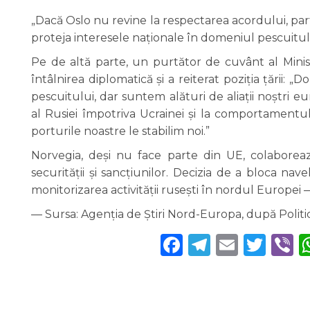
„Dacă Oslo nu revine la respectarea acordului, par
proteja interesele naționale în domeniul pescuitului
Pe de altă parte, un purtător de cuvânt al Minis
întâlnirea diplomatică și a reiterat poziția țării:
pescuitului, dar suntem alături de aliații noștri 
al Rusiei împotriva Ucrainei și la comportamentu
porturile noastre le stabilim noi.”
Norvegia, deși nu face parte din UE, colabore
securității și sancțiunilor. Decizia de a bloca navel
monitorizarea activității rusești în nordul Europei 
— Sursa: Agenția de Știri Nord-Europa, după Politi
Facebook
Telegra
Email
Twi
V