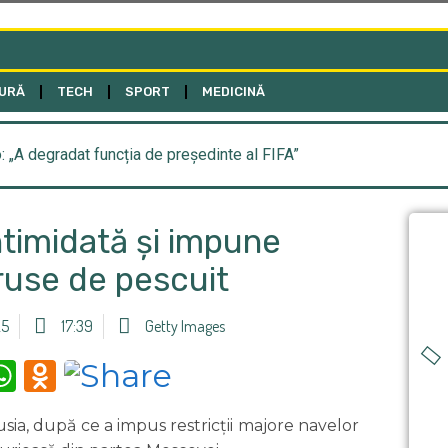
URĂ
TECH
SPORT
MEDICINĂ
o: „A degradat funcția de președinte al FIFA”
ntimidată și impune
 ruse de pescuit
25
17:39
Getty Images
m
tter
iber
WhatsApp
Odnoklassniki
sia, după ce a impus restricții majore navelor