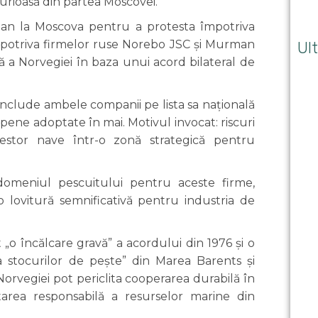
 furioasă din partea Moscovei.
an la Moscova pentru a protesta împotriva
împotriva firmelor ruse Norebo JSC și Murman
Ult
 a Norvegiei în baza unui acord bilateral de
include ambele companii pe lista sa națională
pene adoptate în mai. Motivul invocat: riscuri
cestor nave într-o zonă strategică pentru
domeniul pescuitului pentru aceste firme,
 lovitură semnificativă pentru industria de
 „o încălcare gravă” a acordului din 1976 și o
a stocurilor de pește” din Marea Barents și
Norvegiei pot periclita cooperarea durabilă în
area responsabilă a resurselor marine din