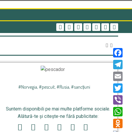
Faceboo
Telegra
Email
#Norvegia
,
#pescuit
,
#Rusia
,
#sancțiuni
Twitter
Suntem disponibili pe mai multe platforme sociale.
Viber
Alătură-te și citește-ne fără publicitate:
WhatsAp