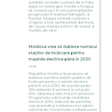
activității centralei nucleare de la Paks,
după ce nivelul apei Dunării a început
să crească ușor în urma precipitațiilor
prognozate în bazinul hidrografic al
fluviului. Singura centrală nucleară a
Ungariei a fost oprită parțial duminică,
din cauza nivelului extrem de scăzut al
Dunării, ale cărei
Moldova vrea să dubleze numărul
stațiilor de încărcare pentru
mașinile electrice până în 2030
12:49
Republica Moldova își propune să
dubleze numărul stațiilor publice de
încărcare pentru mașinile electrice
până în anul 2030, de la puțin peste
250 existente în prezent la cel puțin
500. Obiectivul este inclus în proiectul
Programului național de mobilitate
electrică 2030, elaborat de autorități,
care prevede și instituirea unui sistem
național de monitorizare a infrastructurii