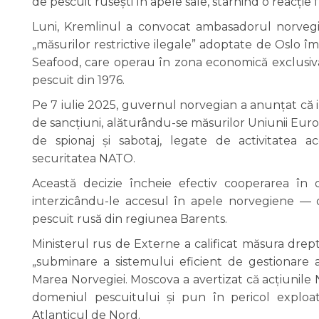
de pescuit rusești în apele sale, stârnind o reacție
Luni, Kremlinul a convocat ambasadorul norvegi
„măsurilor restrictive ilegale” adoptate de Oslo 
Seafood, care operau în zona economică exclusivă
pescuit din 1976.
Pe 7 iulie 2025, guvernul norvegian a anunțat că 
de sancțiuni, alăturându-se măsurilor Uniunii Euro
de spionaj și sabotaj, legate de activitatea a
securitatea NATO.
Această decizie încheie efectiv cooperarea în 
interzicându-le accesul în apele norvegiene — o
pescuit rusă din regiunea Barents.
Ministerul rus de Externe a calificat măsura drept
„subminare a sistemului eficient de gestionare 
Marea Norvegiei. Moscova a avertizat că acțiunile 
domeniul pescuitului și pun în pericol exploat
Atlanticul de Nord.