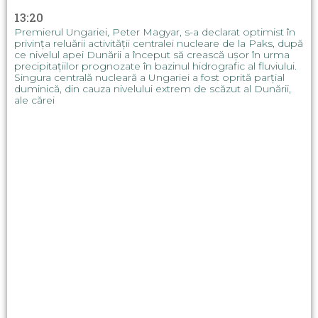
13:20
Premierul Ungariei, Peter Magyar, s-a declarat optimist în
privința reluării activității centralei nucleare de la Paks, după
ce nivelul apei Dunării a început să crească ușor în urma
precipitațiilor prognozate în bazinul hidrografic al fluviului.
Singura centrală nucleară a Ungariei a fost oprită parțial
duminică, din cauza nivelului extrem de scăzut al Dunării,
ale cărei