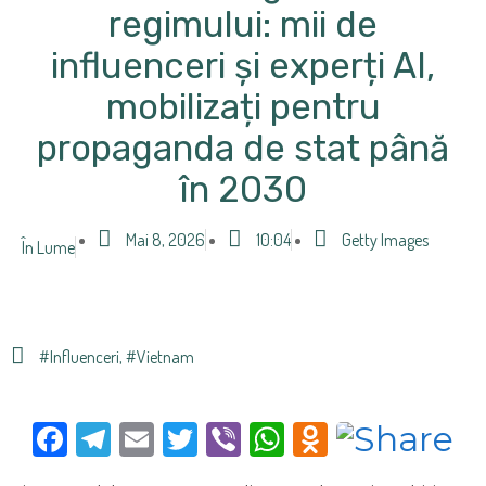
regimului: mii de
influenceri și experți AI,
mobilizați pentru
propaganda de stat până
în 2030
Mai 8, 2026
10:04
Getty Images
În Lume
#influenceri
,
#Vietnam
Facebook
Telegram
Email
Twitter
Viber
WhatsApp
Odnoklas