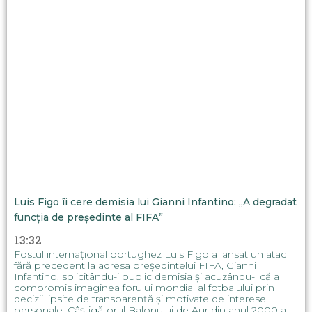
Luis Figo îi cere demisia lui Gianni Infantino: „A degradat
funcția de președinte al FIFA”
13:32
Fostul internațional portughez Luis Figo a lansat un atac
fără precedent la adresa președintelui FIFA, Gianni
Infantino, solicitându-i public demisia și acuzându-l că a
compromis imaginea forului mondial al fotbalului prin
decizii lipsite de transparență și motivate de interese
personale. Câștigătorul Balonului de Aur din anul 2000 a