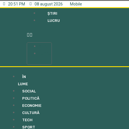
20:51 PM
08 august 2026
Mobile
ȘTIRI
LUCRU
ȘTIRI
LUCRU
ÎN
LUME
SOCIAL
POLITICĂ
ECONOMIE
CULTURĂ
TECH
SPORT