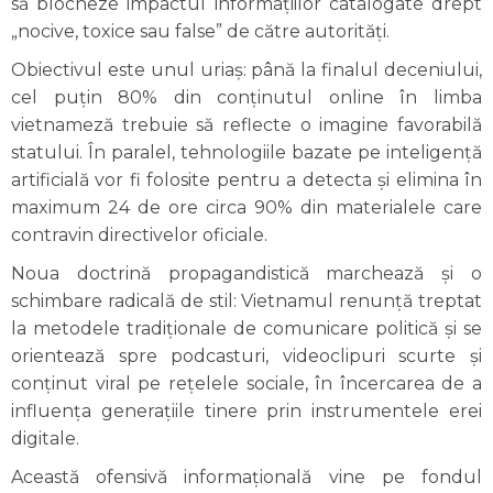
să blocheze impactul informațiilor catalogate drept
„nocive, toxice sau false” de către autorități.
Obiectivul este unul uriaș: până la finalul deceniului,
cel puțin 80% din conținutul online în limba
vietnameză trebuie să reflecte o imagine favorabilă
statului. În paralel, tehnologiile bazate pe inteligență
artificială vor fi folosite pentru a detecta și elimina în
maximum 24 de ore circa 90% din materialele care
contravin directivelor oficiale.
Noua doctrină propagandistică marchează și o
schimbare radicală de stil: Vietnamul renunță treptat
la metodele tradiționale de comunicare politică și se
orientează spre podcasturi, videoclipuri scurte și
conținut viral pe rețelele sociale, în încercarea de a
influența generațiile tinere prin instrumentele erei
digitale.
Această ofensivă informațională vine pe fondul