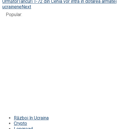
Următor
Tancuri T-72 din Cehia vor intra în dotarea armatei
ucrainene
Next
Popular:
Război în Ucraina
Crypto
Longread