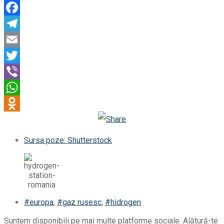
Facebook
Telegram
Email
Twitter
Viber
WhatsApp
Odnoklassniki
Sursa poze: Shutterstock
#europa
,
#gaz rusesc
,
#hidrogen
Suntem disponibili pe mai multe platforme sociale. Alătură-te