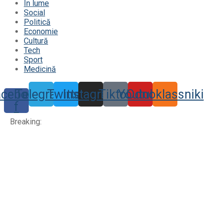
În lume
Social
Politică
Economie
Cultură
Tech
Sport
Medicină
acebook-
Telegram
Twitter
Instagram
Tiktok
Youtube
Odnoklassniki
f
Breaking: