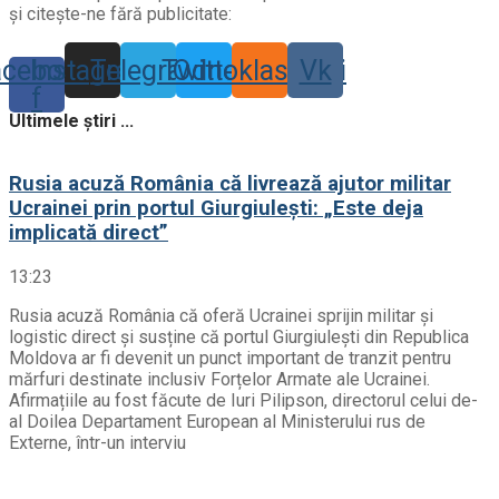
și citește-ne fără publicitate:
acebook-
Instagram
Telegram
Twitter
Odnoklassniki
Vk
f
Ultimele știri ...
Rusia acuză România că livrează ajutor militar
Ucrainei prin portul Giurgiulești: „Este deja
implicată direct”
13:23
Rusia acuză România că oferă Ucrainei sprijin militar și
logistic direct și susține că portul Giurgiulești din Republica
Moldova ar fi devenit un punct important de tranzit pentru
mărfuri destinate inclusiv Forțelor Armate ale Ucrainei.
Afirmațiile au fost făcute de Iuri Pilipson, directorul celui de-
al Doilea Departament European al Ministerului rus de
Externe, într-un interviu