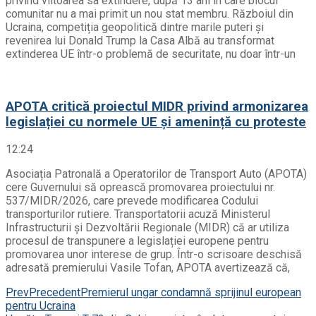
privind viitoarea sa extindere, după 13 ani în care blocul
comunitar nu a mai primit un nou stat membru. Războiul din
Ucraina, competiția geopolitică dintre marile puteri și
revenirea lui Donald Trump la Casa Albă au transformat
extinderea UE într-o problemă de securitate, nu doar într-un
APOTA critică proiectul MIDR privind armonizarea
legislației cu normele UE și amenință cu proteste
12:24
Asociația Patronală a Operatorilor de Transport Auto (APOTA)
cere Guvernului să oprească promovarea proiectului nr.
537/MIDR/2026, care prevede modificarea Codului
transporturilor rutiere. Transportatorii acuză Ministerul
Infrastructurii și Dezvoltării Regionale (MIDR) că ar utiliza
procesul de transpunere a legislației europene pentru
promovarea unor interese de grup. Într-o scrisoare deschisă
adresată premierului Vasile Tofan, APOTA avertizează că,
Prev
Precedent
Premierul ungar condamnă sprijinul european
pentru Ucraina