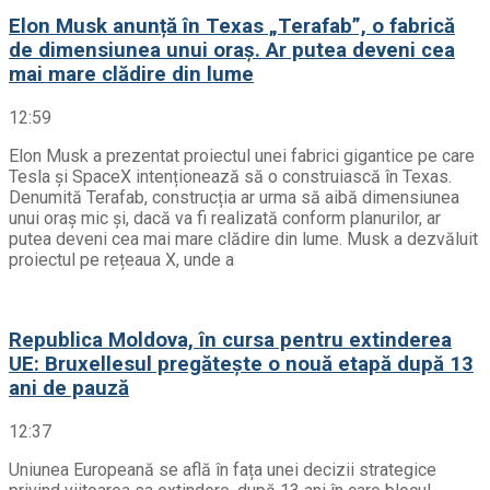
Elon Musk anunță în Texas „Terafab”, o fabrică
de dimensiunea unui oraș. Ar putea deveni cea
mai mare clădire din lume
12:59
Elon Musk a prezentat proiectul unei fabrici gigantice pe care
Tesla și SpaceX intenționează să o construiască în Texas.
Denumită Terafab, construcția ar urma să aibă dimensiunea
unui oraș mic și, dacă va fi realizată conform planurilor, ar
putea deveni cea mai mare clădire din lume. Musk a dezvăluit
proiectul pe rețeaua X, unde a
Republica Moldova, în cursa pentru extinderea
UE: Bruxellesul pregătește o nouă etapă după 13
ani de pauză
12:37
Uniunea Europeană se află în fața unei decizii strategice