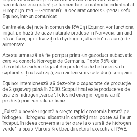
securitatea energetică pe termen lung a motorului industrial al
Europei (n. red. – Germania)”, a declarat Anders Opedal, șeful
Equinor, într-un comunicat.
Centralele, deținute în comun de RWE și Equinor, vor funcționa,
inițial, pe bază de gaze naturale produse în Norvegia, urmând
să se facă, apoi, tranziția la hydrogen „albastru” ca sursă de
alimentare.
Acesta urmează să fie pompat printr-un gazoduct subacvatic
care va conecta Norvegia de Germania. Peste 95% din
dioxidul de carbon degajat din producția de hidrogen va fi
capturat și ținut sub apă, au mai transmis cele două companii.
Equinor intenționează să dezvolte o capacitate de producție
de 2 gigawați până în 2030. Scopul final este producerea de
așa-zis hidrogen „verde”, folosind energie regenerabilă
produsă prin centrale eoliene.
„Există o nevoie urgentă a crește rapid economia bazată pe
hidrogen. Hidrogenul albastru în cantități mari poate să fie un
început, în ideea conversiei ulterioare la o sursă de hidrogen
verde”, a spus Markus Krebber, directorul executiv al RWE.