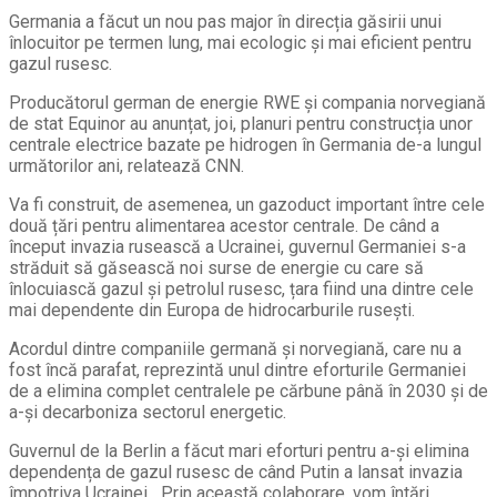
Germania a făcut un nou pas major în direcția găsirii unui
înlocuitor pe termen lung, mai ecologic și mai eficient pentru
gazul rusesc.
Producătorul german de energie RWE și compania norvegiană
de stat Equinor au anunțat, joi, planuri pentru construcția unor
centrale electrice bazate pe hidrogen în Germania de-a lungul
următorilor ani, relatează CNN.
Va fi construit, de asemenea, un gazoduct important între cele
două țări pentru alimentarea acestor centrale. De când a
început invazia rusească a Ucrainei, guvernul Germaniei s-a
străduit să găsească noi surse de energie cu care să
înlocuiască gazul și petrolul rusesc, țara fiind una dintre cele
mai dependente din Europa de hidrocarburile rusești.
Acordul dintre companiile germană și norvegiană, care nu a
fost încă parafat, reprezintă unul dintre eforturile Germaniei
de a elimina complet centralele pe cărbune până în 2030 și de
a-și decarboniza sectorul energetic.
Guvernul de la Berlin a făcut mari eforturi pentru a-și elimina
dependența de gazul rusesc de când Putin a lansat invazia
împotriva Ucrainei. „Prin această colaborare, vom întări