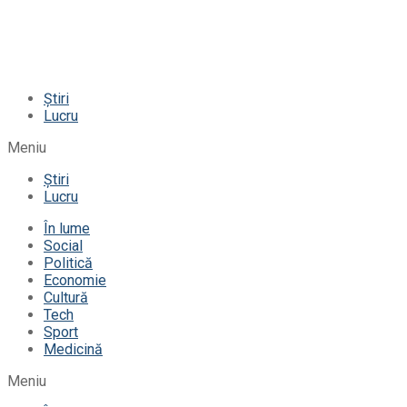
Știri
Lucru
Meniu
Știri
Lucru
În lume
Social
Politică
Economie
Cultură
Tech
Sport
Medicină
Meniu