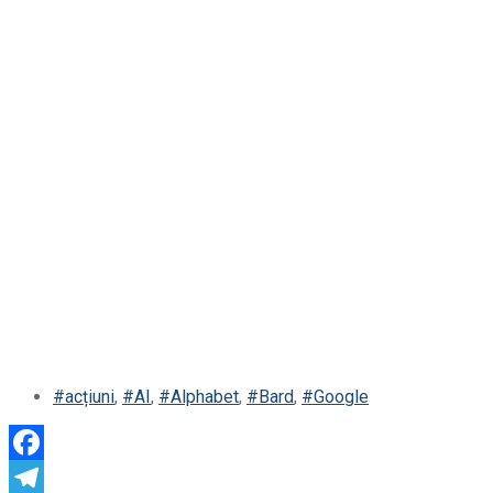
#acțiuni
,
#AI
,
#Alphabet
,
#Bard
,
#Google
Facebook