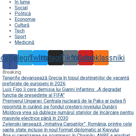
În lume
Social
Politică
Economie
Cultură
Tech
Sport
Medicină
acebook-
Telegram
Twitter
Instagram
Tiktok
Youtube
Odnoklassniki
f
Breaking:
Tenerife devansează Grecia în topul destinațiilor de vacanță
preferate de europeni în 2026
Luis Figo îi cere demisia lui Gianni Infantino: „A degradat
funcția de președinte al FIFA”
Premierul Ungariei: Centrala nucleară de la Paks ar putea fi
repornită în curând, pe fondul creșterii nivelului Dunării
Moldova vrea să dubleze numărul stațiilor de încărcare pentru
mașinile electrice până în 2030
Zelenski lansează „Inițiativa Carpaților”. România, printre cele
șapte state incluse în noul format diplomatic al Kievului
Apa și canalizarea se scumpesc în Chișinău. ANRE a aprobat