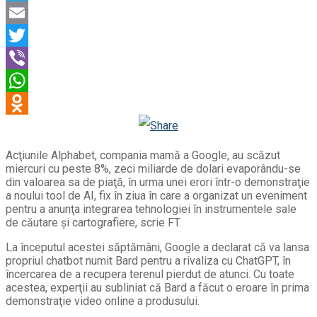
Telegram
Email
Twitter
Viber
WhatsApp
Odnoklassniki
Acţiunile Alphabet, compania mamă a Google, au scăzut
miercuri cu peste 8%, zeci miliarde de dolari evaporându-se
din valoarea sa de piaţă, în urma unei erori într-o demonstraţie
a noului tool de AI, fix în ziua în care a organizat un eveniment
pentru a anunţa integrarea tehnologiei în instrumentele sale
de căutare şi cartografiere, scrie FT.
La începutul acestei săptămâni, Google a declarat că va lansa
propriul chatbot numit Bard pentru a rivaliza cu ChatGPT, în
încercarea de a recupera terenul pierdut de atunci. Cu toate
acestea, experţii au subliniat că Bard a făcut o eroare în prima
demonstraţie video online a produsului.