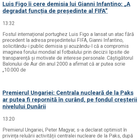
Luis Figo îi cere demisia lui Gianni Infantino: „A
degradat funcția de președinte al FIFA”
13:32
Fostul internațional portughez Luis Figo a lansat un atac fără
precedent la adresa președintelui FIFA, Gianni Infantino,
solicitându-i public demisia și acuzându-l că a compromis
imaginea forului mondial al fotbalului prin decizii lipsite de
transparență și motivate de interese personale. Câștigătorul
Balonului de Aur din anul 2000 a afirmat că ar putea scrie
„10.000 de
Premierul Ungariei: Centrala nucleară de la Paks
ar putea fi repornită în curând, pe fondul creșterii
nivelului Dunării
13:20
Premierul Ungariei, Peter Magyar, s-a declarat optimist în
privința reluării activității centralei nucleare de la Paks, după