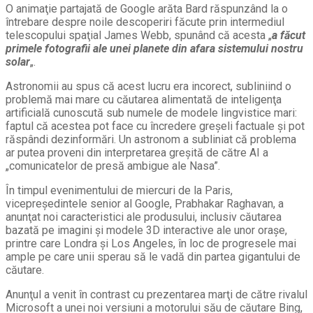
O animaţie partajată de Google arăta Bard răspunzând la o
întrebare despre noile descoperiri făcute prin intermediul
telescopului spaţial James Webb, spunând că acesta „
a făcut
primele fotografii ale unei planete din afara sistemului nostru
solar
„.
Astronomii au spus că acest lucru era incorect, subliniind o
problemă mai mare cu căutarea alimentată de inteligenţa
artificială cunoscută sub numele de modele lingvistice mari:
faptul că acestea pot face cu încredere greşeli factuale şi pot
răspândi dezinformări. Un astronom a subliniat că problema
ar putea proveni din interpretarea greşită de către AI a
„comunicatelor de presă ambigue ale Nasa”.
În timpul evenimentului de miercuri de la Paris,
vicepreşedintele senior al Google, Prabhakar Raghavan, a
anunţat noi caracteristici ale produsului, inclusiv căutarea
bazată pe imagini şi modele 3D interactive ale unor oraşe,
printre care Londra şi Los Angeles, în loc de progresele mai
ample pe care unii sperau să le vadă din partea gigantului de
căutare.
Anunţul a venit în contrast cu prezentarea marţi de către rivalul
Microsoft a unei noi versiuni a motorului său de căutare Bing,