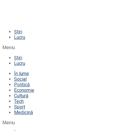
Știri
Lucru
Meniu
Știri
Lucru
În lume
Social
Politică
Economie
Cultură
Tech
Sport
Medicină
Meniu