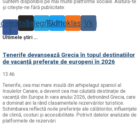
Suntem disponibili pe mai multe platforme sociale. Alătură-te
și citește-ne fără publicitate:
acebook-
Instagram
Telegram
Twitter
Odnoklassniki
Vk
f
Ultimele știri ...
Tenerife devansează Grecia în topul destinațiilor
de vacanță preferate de europeni în 2026
13:46
Tenerife, cea mai mare insulă din arhipelagul spaniol al
Insulelor Canare, a devenit cea mai căutată destinație de
vacanță din Europa în vara anului 2026, detronând Grecia, care
a dominat ani la rând clasamentele rezervărilor turistice.
Schimbarea reflectă noile preferințe ale călătorilor, influențate
de climă, costuri și accesibilitate. Potrivit datelor analizate de
platformele de rezervări