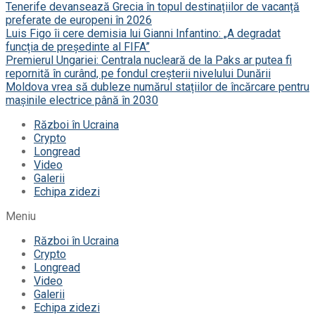
Tenerife devansează Grecia în topul destinațiilor de vacanță
preferate de europeni în 2026
Luis Figo îi cere demisia lui Gianni Infantino: „A degradat
funcția de președinte al FIFA”
Premierul Ungariei: Centrala nucleară de la Paks ar putea fi
repornită în curând, pe fondul creșterii nivelului Dunării
Moldova vrea să dubleze numărul stațiilor de încărcare pentru
mașinile electrice până în 2030
Război în Ucraina
Crypto
Longread
Video
Galerii
Echipa zidezi
Meniu
Război în Ucraina
Crypto
Longread
Video
Galerii
Echipa zidezi