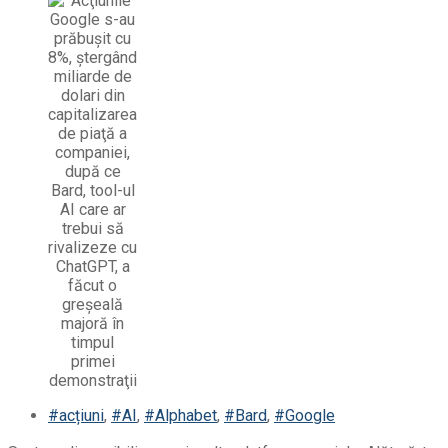
#acțiuni
,
#AI
,
#Alphabet
,
#Bard
,
#Google