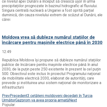
ce nivelul apei Dunării a început să crească ușor în urma
precipitațiilor prognozate în bazinul hidrografic al fluviului.
Singura centrală nucleară a Ungariei a fost oprită parțial
duminică, din cauza nivelului extrem de scăzut al Dunării, ale
cărei
Moldova vrea să dubleze numărul stațiilor de
încărcare pentru mașinile electrice până în 2030
12:49
Republica Moldova își propune să dubleze numărul stațiilor
publice de încărcare pentru mașinile electrice până în anul
2030, de la puțin peste 250 existente în prezent la cel puțin
500. Obiectivul este inclus în proiectul Programului național
de mobilitate electrică 2030, elaborat de autorități, care
prevede și instituirea unui sistem național de monitorizare a
infrastructurii
Prev
Precedent
3 cetățeni moldoveni decedați în Turcia
Următor
Gazprom va avea propria armată
Next
Popular: