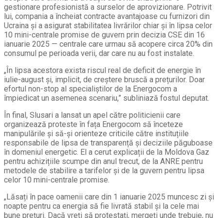
gestionare profesionistă a surselor de aprovizionare. Potrivit
lui, compania a încheiat contracte avantajoase cu furnizori din
Ucraina și a asigurat stabilitatea livrărilor chiar și în lipsa celor
10 mini-centrale promise de guvern prin decizia CSE din 16
ianuarie 2025 — centrale care urmau să acopere circa 20% din
consumul pe perioada verii, dar care nu au fost instalate.
„În lipsa acestora exista riscul real de deficit de energie în
iulie-august și, implicit, de creștere bruscă a prețurilor. Doar
efortul non-stop al specialiștilor de la Energocom a
împiedicat un asemenea scenariu,” subliniază fostul deputat.
În final, Slusari a lansat un apel către politicienii care
organizează proteste în fața Energocom să înceteze
manipulările și să-și orienteze criticile către instituțiile
responsabile de lipsa de transparență și deciziile păguboase
în domeniul energetic. El a cerut explicații de la Moldova Gaz
pentru achizițiile scumpe din anul trecut, de la ANRE pentru
metodele de stabilire a tarifelor și de la guvern pentru lipsa
celor 10 mini-centrale promise.
„Lăsați în pace oamenii care din 1 ianuarie 2025 muncesc zi și
noapte pentru ca energia să fie livrată stabil și la cele mai
bune prețuri. Dacă vreți să protestați, mergeți unde trebuie, nu