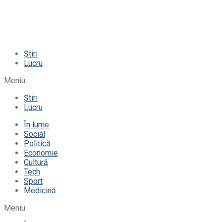
Știri
Lucru
Meniu
Știri
Lucru
În lume
Social
Politică
Economie
Cultură
Tech
Sport
Medicină
Meniu