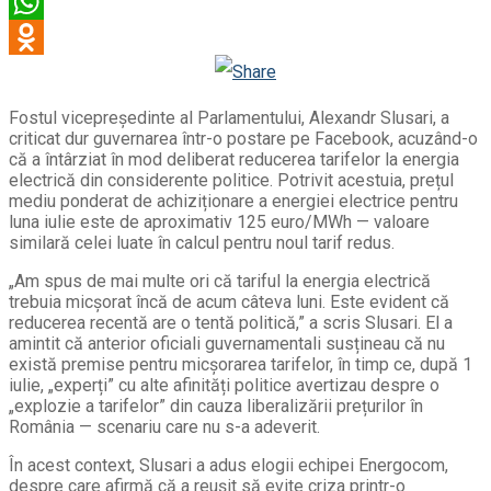
Viber
WhatsApp
Odnoklassniki
Fostul vicepreședinte al Parlamentului, Alexandr Slusari, a
criticat dur guvernarea într-o postare pe Facebook, acuzând-o
că a întârziat în mod deliberat reducerea tarifelor la energia
electrică din considerente politice. Potrivit acestuia, prețul
mediu ponderat de achiziționare a energiei electrice pentru
luna iulie este de aproximativ 125 euro/MWh — valoare
similară celei luate în calcul pentru noul tarif redus.
„Am spus de mai multe ori că tariful la energia electrică
trebuia micșorat încă de acum câteva luni. Este evident că
reducerea recentă are o tentă politică,” a scris Slusari. El a
amintit că anterior oficiali guvernamentali susțineau că nu
există premise pentru micșorarea tarifelor, în timp ce, după 1
iulie, „experți” cu alte afinități politice avertizau despre o
„explozie a tarifelor” din cauza liberalizării prețurilor în
România — scenariu care nu s-a adeverit.
În acest context, Slusari a adus elogii echipei Energocom,
despre care afirmă că a reușit să evite criza printr-o