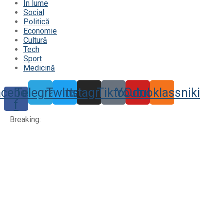
În lume
Social
Politică
Economie
Cultură
Tech
Sport
Medicină
acebook-
Telegram
Twitter
Instagram
Tiktok
Youtube
Odnoklassniki
f
Breaking: