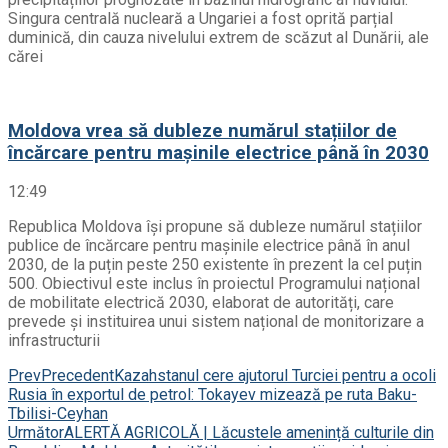
Singura centrală nucleară a Ungariei a fost oprită parțial
duminică, din cauza nivelului extrem de scăzut al Dunării, ale
cărei
Moldova vrea să dubleze numărul stațiilor de
încărcare pentru mașinile electrice până în 2030
12:49
Republica Moldova își propune să dubleze numărul stațiilor
publice de încărcare pentru mașinile electrice până în anul
2030, de la puțin peste 250 existente în prezent la cel puțin
500. Obiectivul este inclus în proiectul Programului național
de mobilitate electrică 2030, elaborat de autorități, care
prevede și instituirea unui sistem național de monitorizare a
infrastructurii
Prev
Precedent
Kazahstanul cere ajutorul Turciei pentru a ocoli
Rusia în exportul de petrol: Tokayev mizează pe ruta Baku-
Tbilisi-Ceyhan
Următor
ALERTĂ AGRICOLĂ | Lăcustele amenință culturile din