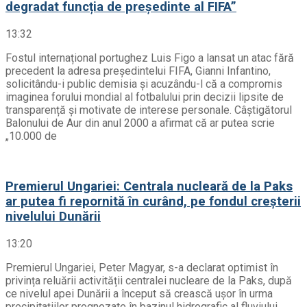
degradat funcția de președinte al FIFA”
13:32
Fostul internațional portughez Luis Figo a lansat un atac fără
precedent la adresa președintelui FIFA, Gianni Infantino,
solicitându-i public demisia și acuzându-l că a compromis
imaginea forului mondial al fotbalului prin decizii lipsite de
transparență și motivate de interese personale. Câștigătorul
Balonului de Aur din anul 2000 a afirmat că ar putea scrie
„10.000 de
Premierul Ungariei: Centrala nucleară de la Paks
ar putea fi repornită în curând, pe fondul creșterii
nivelului Dunării
13:20
Premierul Ungariei, Peter Magyar, s-a declarat optimist în
privința reluării activității centralei nucleare de la Paks, după
ce nivelul apei Dunării a început să crească ușor în urma
precipitațiilor prognozate în bazinul hidrografic al fluviului.