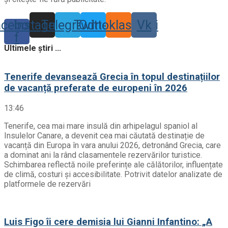
acebook-
Instagram
Telegram
Twitter
Odnoklassniki
Vk
f
Ultimele știri ...
Tenerife devansează Grecia în topul destinațiilor
de vacanță preferate de europeni în 2026
13:46
Tenerife, cea mai mare insulă din arhipelagul spaniol al
Insulelor Canare, a devenit cea mai căutată destinație de
vacanță din Europa în vara anului 2026, detronând Grecia, care
a dominat ani la rând clasamentele rezervărilor turistice.
Schimbarea reflectă noile preferințe ale călătorilor, influențate
de climă, costuri și accesibilitate. Potrivit datelor analizate de
platformele de rezervări
Luis Figo îi cere demisia lui Gianni Infantino: „A