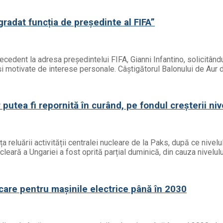
egradat funcția de președinte al FIFA”
precedent la adresa președintelui FIFA, Gianni Infantino, solicitâ
ă și motivate de interese personale. Câștigătorul Balonului de Aur 
putea fi repornită în curând, pe fondul creșterii niv
a reluării activității centralei nucleare de la Paks, după ce nivelu
ucleară a Ungariei a fost oprită parțial duminică, din cauza nivelul
care pentru mașinile electrice până în 2030