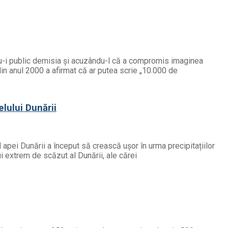
ndu-i public demisia și acuzându-l că a compromis imaginea
din anul 2000 a afirmat că ar putea scrie „10.000 de
elului Dunării
l apei Dunării a început să crească ușor în urma precipitațiilor
ui extrem de scăzut al Dunării, ale cărei