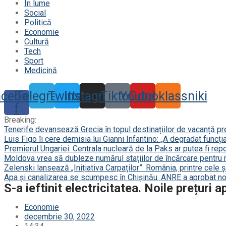
În lume
Social
Politică
Economie
Cultură
Tech
Sport
Medicină
acebook-
Telegram
Twitter
Instagram
Tiktok
Youtube
Odnoklassniki
f
Breaking:
Tenerife devansează Grecia în topul destinațiilor de vacanță p
Luis Figo îi cere demisia lui Gianni Infantino: „A degradat funcți
Premierul Ungariei: Centrala nucleară de la Paks ar putea fi repor
Moldova vrea să dubleze numărul stațiilor de încărcare pentru 
Zelenski lansează „Inițiativa Carpaților”. România, printre cele 
Apa și canalizarea se scumpesc în Chișinău. ANRE a aprobat noi
S-a ieftinit electricitatea. Noile prețuri
Economie
decembrie 30, 2022