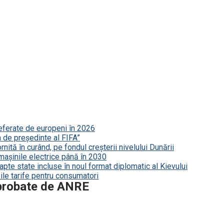
referate de europeni în 2026
a de președinte al FIFA”
nită în curând, pe fondul creșterii nivelului Dunării
mașinile electrice până în 2030
șapte state incluse în noul format diplomatic al Kievului
le tarife pentru consumatori
 aprobate de ANRE