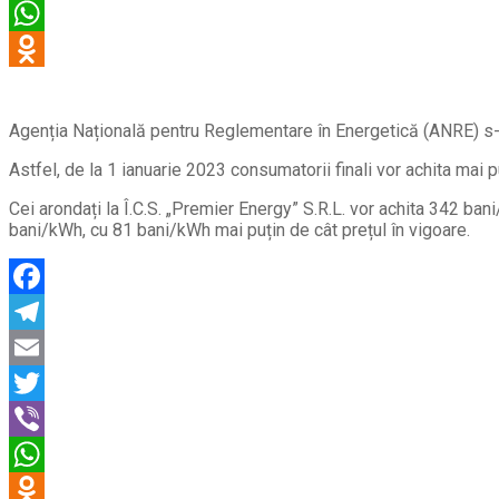
Agenția Națională pentru Reglementare în Energetică (ANRE) s-a î
Astfel, de la 1 ianuarie 2023 consumatorii finali vor achita mai p
Cei arondați la Î.C.S. „Premier Energy” S.R.L. vor achita 342 ban
bani/kWh, cu 81 bani/kWh mai puțin de cât prețul în vigoare.