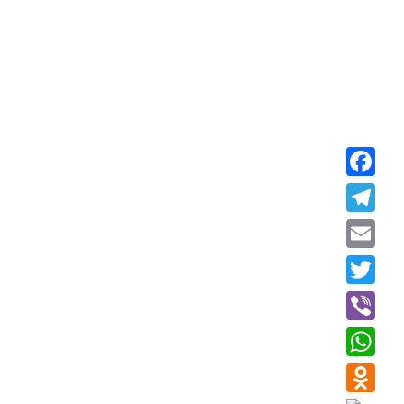
Faceboo
Telegra
Email
Twitter
Viber
WhatsAp