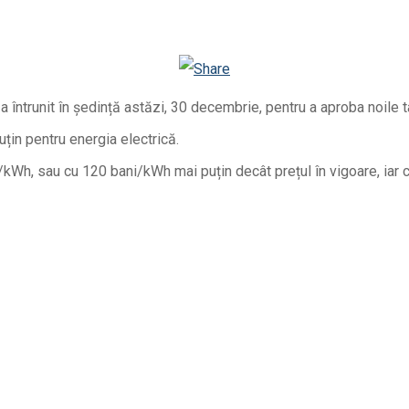
Viber
WhatsApp
Odnoklassniki
ntrunit în ședință astăzi, 30 decembrie, pentru a aproba noile tar
uțin pentru energia electrică.
i/kWh, sau cu 120 bani/kWh mai puțin decât prețul în vigoare, iar c
Facebook
Telegram
Email
Twitter
Viber
WhatsApp