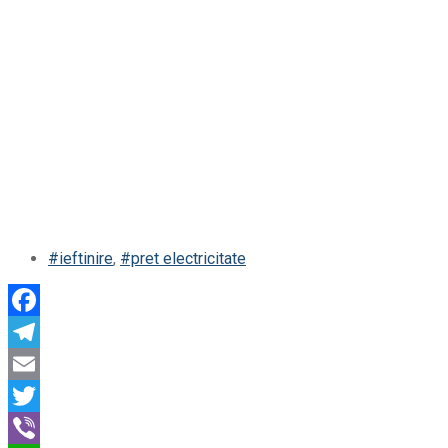
#ieftinire
,
#pret electricitate