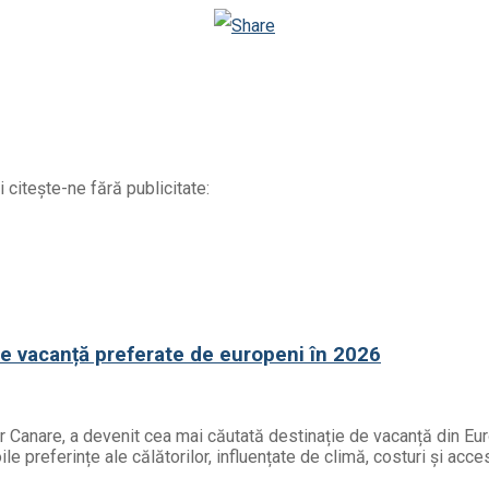
Odnoklassniki
 citește-ne fără publicitate:
de vacanță preferate de europeni în 2026
or Canare, a devenit cea mai căutată destinație de vacanță din Eur
e preferințe ale călătorilor, influențate de climă, costuri și acces