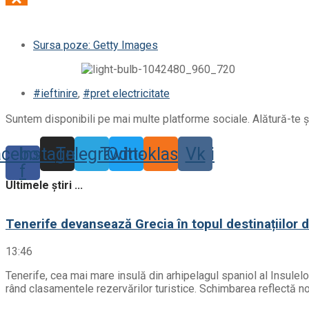
Sursa poze: Getty Images
#ieftinire
,
#pret electricitate
Suntem disponibili pe mai multe platforme sociale. Alătură-te și
acebook-
Instagram
Telegram
Twitter
Odnoklassniki
Vk
f
Ultimele știri ...
Tenerife devansează Grecia în topul destinațiilor 
13:46
Tenerife, cea mai mare insulă din arhipelagul spaniol al Insulel
rând clasamentele rezervărilor turistice. Schimbarea reflectă noil