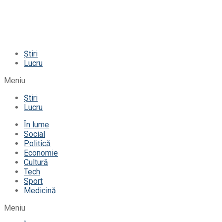
Știri
Lucru
Meniu
Știri
Lucru
În lume
Social
Politică
Economie
Cultură
Tech
Sport
Medicină
Meniu