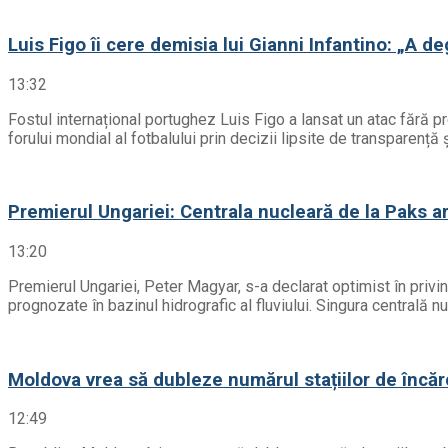
Luis Figo îi cere demisia lui Gianni Infantino: „A d
13:32
Fostul internațional portughez Luis Figo a lansat un atac fără 
forului mondial al fotbalului prin decizii lipsite de transparenț
Premierul Ungariei: Centrala nucleară de la Paks ar 
13:20
Premierul Ungariei, Peter Magyar, s-a declarat optimist în privinț
prognozate în bazinul hidrografic al fluviului. Singura centrală n
Moldova vrea să dubleze numărul stațiilor de încăr
12:49