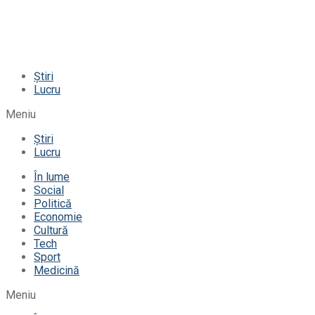
Știri
Lucru
Meniu
Știri
Lucru
În lume
Social
Politică
Economie
Cultură
Tech
Sport
Medicină
Meniu