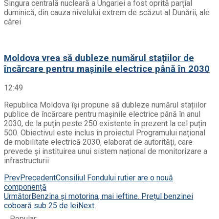
Singura centrală nucleară a Ungariei a fost oprită parțial
duminică, din cauza nivelului extrem de scăzut al Dunării, ale
cărei
Moldova vrea să dubleze numărul stațiilor de
încărcare pentru mașinile electrice până în 2030
12:49
Republica Moldova își propune să dubleze numărul stațiilor
publice de încărcare pentru mașinile electrice până în anul
2030, de la puțin peste 250 existente în prezent la cel puțin
500. Obiectivul este inclus în proiectul Programului național
de mobilitate electrică 2030, elaborat de autorități, care
prevede și instituirea unui sistem național de monitorizare a
infrastructurii
Prev
Precedent
Consiliul Fondului rutier are o nouă
componență
Următor
Benzina și motorina, mai ieftine. Prețul benzinei
coboară sub 25 de lei
Next
Popular: