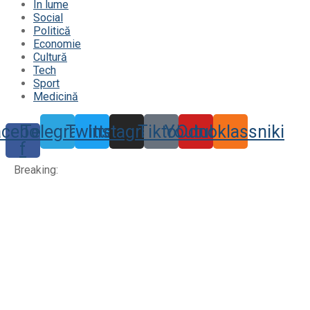
În lume
Social
Politică
Economie
Cultură
Tech
Sport
Medicină
acebook-
Telegram
Twitter
Instagram
Tiktok
Youtube
Odnoklassniki
f
Breaking: