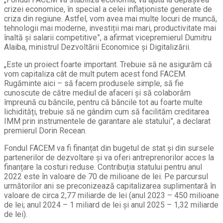
crizei economice, în special a celei inflaționiste generate de
criza din regiune. Astfel, vom avea mai multe locuri de muncă,
tehnologii mai moderne, investiții mai mari, productivitate mai
înaltă și salarii competitive”, a afirmat vicepremierul Dumitru
Alaiba, ministrul Dezvoltării Economice și Digitalizării.
„Este un proiect foarte important. Trebuie să ne asigurăm că
vom capitaliza cât de mult putem acest fond FACEM.
Rugăminte aici – să facem produsele simple, să fie
cunoscute de către mediul de afaceri și să colaborăm
împreună cu băncile, pentru că băncile tot au foarte multe
lichidități, trebuie să ne gândim cum să facilităm creditarea
IMM prin instrumentele de garantare ale statului”, a declarat
premierul Dorin Recean.
Fondul FACEM va fi finanțat din bugetul de stat și din sursele
partenerilor de dezvoltare și va oferi antreprenorilor acces la
finanțare la costuri reduse. Contribuția statului pentru anul
2022 este în valoare de 70 de milioane de lei. Pe parcursul
următorilor ani se preconizează capitalizarea suplimentară în
valoare de circa 2,77 miliarde de lei (anul 2023 – 450 milioane
de lei; anul 2024 – 1 miliard de lei și anul 2025 – 1,32 miliarde
de lei).