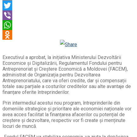
Email
Twitter
Viber
WhatsApp
Odnoklassniki
Executivul a aprobat, la inițiativa Ministerului Dezvoltării
Economice și Digitalizării, Regulamentul Fondului pentru
Antreprenoriat și Creștere Economică a Moldovei (FACEM),
administrat de Organizația pentru Dezvoltarea
Antreprenoriatului, care va oferi credite, dar și compensații
totale sau parțiale a costurilor creditelor sau alte avantaje de
finanțare oferite întreprinderilor.
Prin intermediul acestui nou program, întreprinderile din
domeniile strategice și prioritare ale economiei naționale vor
avea acces facilitat la finanțarea afacerilor cu potențial de
creștere și dezvoltare, respectiv vor fi create și menținute
locuri de muncă.
„Fondul FACEM va stabiliza economia, va ajuta la depășirea