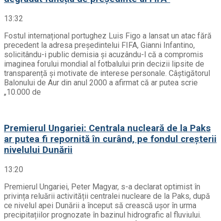
13:32
Fostul internațional portughez Luis Figo a lansat un atac fără
precedent la adresa președintelui FIFA, Gianni Infantino,
solicitându-i public demisia și acuzându-l că a compromis
imaginea forului mondial al fotbalului prin decizii lipsite de
transparență și motivate de interese personale. Câștigătorul
Balonului de Aur din anul 2000 a afirmat că ar putea scrie
„10.000 de
Premierul Ungariei: Centrala nucleară de la Paks
ar putea fi repornită în curând, pe fondul creșterii
nivelului Dunării
13:20
Premierul Ungariei, Peter Magyar, s-a declarat optimist în
privința reluării activității centralei nucleare de la Paks, după
ce nivelul apei Dunării a început să crească ușor în urma
precipitațiilor prognozate în bazinul hidrografic al fluviului.