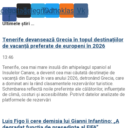
acebook-
Instagram
Telegram
Twitter
Odnoklassniki
Vk
f
Ultimele știri ...
Tenerife devansează Grecia în topul destinațiilor
de vacanță preferate de europeni în 2026
13:46
Tenerife, cea mai mare insulă din arhipelagul spaniol al
Insulelor Canare, a devenit cea mai căutată destinație de
vacanță din Europa în vara anului 2026, detronând Grecia, care
a dominat ani la rând clasamentele rezervărilor turistice.
Schimbarea reflectă noile preferințe ale călătorilor, influențate
de climă, costuri și accesibilitate. Potrivit datelor analizate de
platformele de rezervări
Luis Figo îi cere demisia lui Gianni Infantino: „A
degradat funcția de președinte al FIFA”