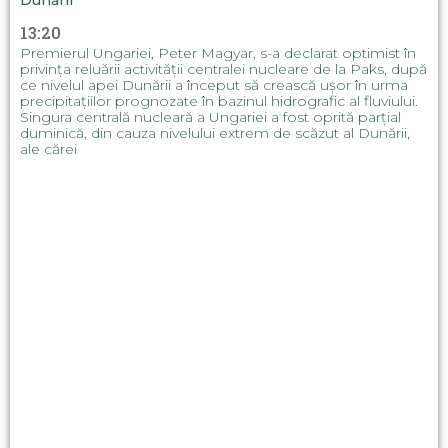
Dunării
13:20
Premierul Ungariei, Peter Magyar, s-a declarat optimist în
privința reluării activității centralei nucleare de la Paks, după
ce nivelul apei Dunării a început să crească ușor în urma
precipitațiilor prognozate în bazinul hidrografic al fluviului.
Singura centrală nucleară a Ungariei a fost oprită parțial
duminică, din cauza nivelului extrem de scăzut al Dunării,
ale cărei