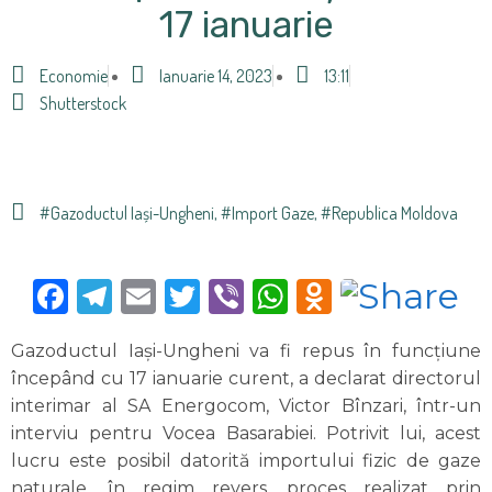
17 ianuarie
Economie
Ianuarie 14, 2023
13:11
Shutterstock
#Gazoductul Iași-Ungheni
,
#import Gaze
,
#Republica Moldova
Facebook
Telegram
Email
Twitter
Viber
WhatsApp
Odnoklas
Gazoductul Iași-Ungheni va fi repus în funcțiune
începând cu 17 ianuarie curent, a declarat directorul
interimar al SA Energocom, Victor Bînzari, într-un
interviu pentru Vocea Basarabiei. Potrivit lui, acest
lucru este posibil datorită importului fizic de gaze
naturale, în regim revers, proces realizat prin