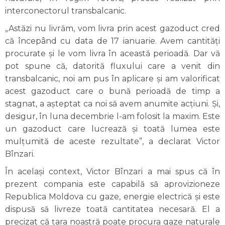
interconectorul transbalcanic.
„Astăzi nu livrăm, vom livra prin acest gazoduct cred
că începând cu data de 17 ianuarie. Avem cantități
procurate și le vom livra în această perioadă. Dar vă
pot spune că, datorită fluxului care a venit din
transbalcanic, noi am pus în aplicare și am valorificat
acest gazoduct care o bună perioadă de timp a
stagnat, a așteptat ca noi să avem anumite acțiuni. Și,
desigur, în luna decembrie l-am folosit la maxim. Este
un gazoduct care lucrează și toată lumea este
mulțumită de aceste rezultate”, a declarat Victor
Bînzari.
În același context, Victor Bînzari a mai spus că în
prezent compania este capabilă să aprovizioneze
Republica Moldova cu gaze, energie electrică și este
dispusă să livreze toată cantitatea necesară. El a
precizat că țara noastră poate procura gaze naturale