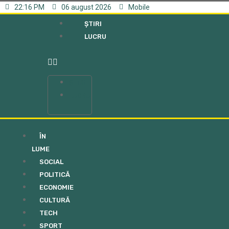
22:16 PM
06 august 2026
Mobile
ȘTIRI
LUCRU
ȘTIRI
LUCRU
ÎN
LUME
SOCIAL
POLITICĂ
ECONOMIE
CULTURĂ
TECH
SPORT