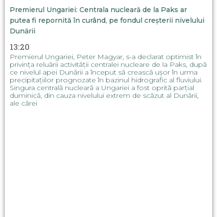
Premierul Ungariei: Centrala nucleară de la Paks ar
putea fi repornită în curând, pe fondul creșterii nivelului
Dunării
13:20
Premierul Ungariei, Peter Magyar, s-a declarat optimist în
privința reluării activității centralei nucleare de la Paks, după
ce nivelul apei Dunării a început să crească ușor în urma
precipitațiilor prognozate în bazinul hidrografic al fluviului.
Singura centrală nucleară a Ungariei a fost oprită parțial
duminică, din cauza nivelului extrem de scăzut al Dunării,
ale cărei