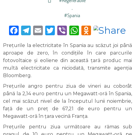
#regenerabile
,
#Spania
Facebook
Telegram
Email
Twitter
Viber
WhatsApp
Odnoklas
Preţurile la electricitate în Spania au scăzut joi până
aproape de zero, în condiţiile în care parcurile
fotovoltaice şi eoliene din această ţară produc mai
multă electricitate ca niciodată, transmite agenția
Bloomberg.
Preţurile angro pentru ziua de vineri au coborât
până la 2,14 euro pentru un Megawatt-oră în Spania,
cel mai scăzut nivel de la începutul lunii noiembrie,
faţă de un preţ de 67,21 de euro pentru un
Megawatt-oră în ţara vecină Franţa.
Preţurile pentru ziua următoare au rămas sub
pragul de 10 euro pentru un Megawatt-oră pe