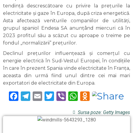
tendinţă descrescătoare cu privire la preţurile la
electricitate şi gaze în Europa, după criza energetică.
Asta afectează veniturile companiilor de utilităţi,
grupul spaniol Endesa SA anunţând miercuri că în
2023 profitul său a scăzut cu aproape o treime pe
fondul „normalizării” preţurilor.
Declinul preţurilor influenţează şi comerţul cu
energie electrică în Sud-Vestul Europei, în condiţiile
în care în prezent Spania vinde electricitate în Franţa,
aceasta din urmă fiind unul dintre cei mai mari
exportatori de electricitate din Europa.
Facebook
Telegram
Email
Twitter
Viber
WhatsApp
Odnoklas
Sursa poze: Getty Images