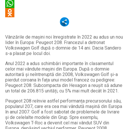
Viber
WhatsApp
Odnoklassniki
Vânzările de mașini noi înregistrate în 2022 au adus un nou
lider în Europa: Peugeot 208. Francezul a detronat
Volkswagen Golf după o domnie de 14 ani. Dacia Sandero
s-a plasat pe locul doi.
Anul 2022 a adus schimbări importante în clasamentul
celor mai vândute mașini din Europa. După o domnie
autoritară și neîntreruptă din 2008, Volkswagen Golf și-a
pierdut coroana în fața unui model francez cu pedigree:
Peugeot 208. Subcompacta din Hexagon a reușit să adune
un total de 206.815 unități, cu 5% mai mult decât în 2021.
Peugeot 208 reînvie astfel performanța precursorului său,
popularul 207, care era cea mai vândută mașină din Europa
în anul 2007. Golf a fost sabotat de problemele de livrare
și de celelalte modele din Grup. Spre exemplu,
Volkswagen T-Roc a devenit cel mai vândut SUV din
Europa, depășind vechiul performer, Peugeot 2008.