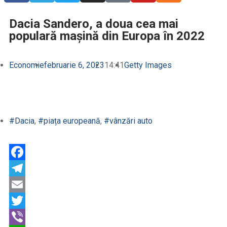
Dacia Sandero, a doua cea mai
populară mașină din Europa în 2022
Economie
februarie 6, 2023
14:41
Getty Images
#Dacia
,
#piața europeană
,
#vânzări auto
Facebook
Telegram
Email
Twitter