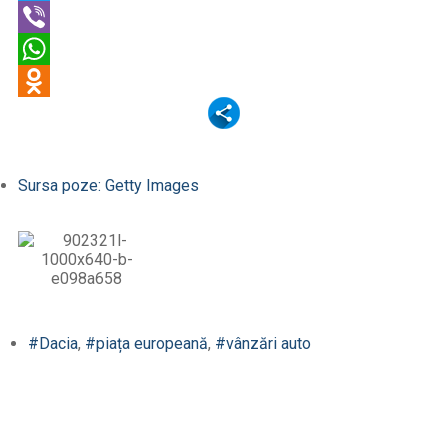
Twitter
Viber
WhatsApp
Odnoklassniki
Sursa poze: Getty Images
#Dacia
,
#piața europeană
,
#vânzări auto