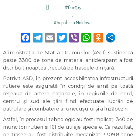
#ghețuș
,
#Republica Moldova
Facebook
Telegram
Email
Twitter
Viber
WhatsAp
Odnokl
Administrația de Stat a Drumurilor (ASD) susține că
peste 3300 de tone de material antiderapant a fost
distribuit noaptea trecută pe traseele din țară.
Potrivit ASD, în prezent accesibilitatea infrastructurii
rutiere este asigurată în condiții de iarnă pe toată
rețeaua de artere naționale, în regiunile de nord,
centru și sud ale țării fiind efectuate lucrări de
patrulare și combatere a lunecușului și a înzăpezirii.
Astfel, în procesul tehnologic au fost implicați 340 de
muncitori rutieri și 161 de utilaje speciale. Ca rezultat,
pe trasee au fost distribuite mecanizat 3309,8 tone