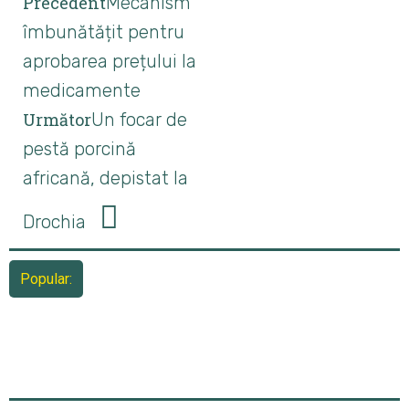
Precedent
Mecanism
îmbunătățit pentru
aprobarea prețului la
medicamente
Următor
Un focar de
pestă porcină
africană, depistat la
Drochia
Popular: