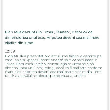
Elon Musk anunță în Texas „Terafab”, o fabrică de
dimensiunea unui oraș. Ar putea deveni cea mai mare
clădire din lume
12:59
Elon Musk a prezentat proiectul unei fabrici gigantice pe
care Tesla și SpaceX intenționează să o construiască în
Texas. Denumită Terafab, construcția ar urma să aibă
dimensiunea unui oraș mic și, dacă va fi realizată conform
planurilor, ar putea deveni cea mai mare clădire din lume.
Musk a dezvăluit proiectul pe rețeaua X, unde a