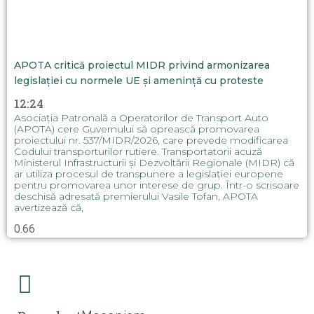
APOTA critică proiectul MIDR privind armonizarea
legislației cu normele UE și amenință cu proteste
12:24
Asociația Patronală a Operatorilor de Transport Auto
(APOTA) cere Guvernului să oprească promovarea
proiectului nr. 537/MIDR/2026, care prevede modificarea
Codului transporturilor rutiere. Transportatorii acuză
Ministerul Infrastructurii și Dezvoltării Regionale (MIDR) că
ar utiliza procesul de transpunere a legislației europene
pentru promovarea unor interese de grup. Într-o scrisoare
deschisă adresată premierului Vasile Tofan, APOTA
avertizează că,