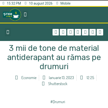
15:32 PM
10 august 2026
Mobile
3 mii de tone de material
antiderapant au rămas pe
drumuri
Economie
Ianuarie 13, 2023
12:25
Shutterstock
#Drumuri
,