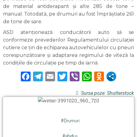
de material antiderapant și alte 285 de tone –
manual. Totodată, pe drumuri au fost împrăștiate 261
de tone de sare.
ASD atenționează conducătorii auto să se
conformeze prevederilor Regulamentului circulației
rutiere ce țin de echiparea autovehiculelor cu pneuri
corespunzătoare și adaptarea regimului de viteză la
condiţiile de circulație pe timp de iarnă.
Facebook
Telegram
Email
Twitter
Viber
WhatsAp
Odnokl
Sursa poze: Shutterstock
#Drumuri
,
#ghețuș