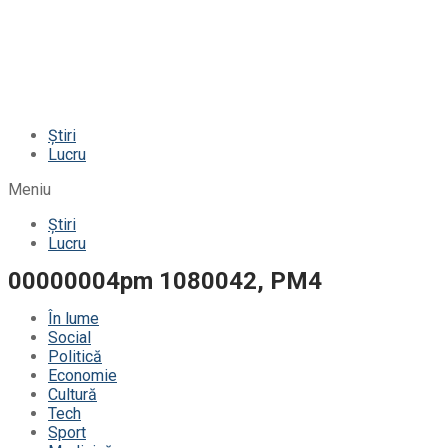
Știri
Lucru
Meniu
Știri
Lucru
00000004pm 1080042, PM4
În lume
Social
Politică
Economie
Cultură
Tech
Sport