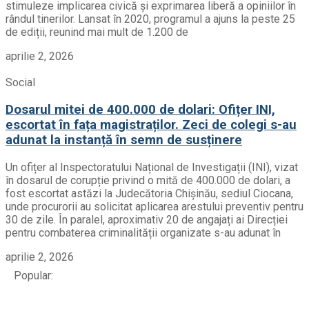
stimuleze implicarea civică și exprimarea liberă a opiniilor în
rândul tinerilor. Lansat în 2020, programul a ajuns la peste 25
de ediții, reunind mai mult de 1.200 de
aprilie 2, 2026
Social
Dosarul mitei de 400.000 de dolari: Ofițer INI,
escortat în fața magistraților. Zeci de colegi s-au
adunat la instanță în semn de susținere
Un ofițer al Inspectoratului Național de Investigații (INI), vizat
în dosarul de corupție privind o mită de 400.000 de dolari, a
fost escortat astăzi la Judecătoria Chișinău, sediul Ciocana,
unde procurorii au solicitat aplicarea arestului preventiv pentru
30 de zile. În paralel, aproximativ 20 de angajați ai Direcției
pentru combaterea criminalității organizate s-au adunat în
aprilie 2, 2026
Popular: