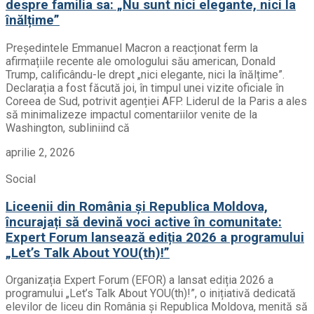
despre familia sa: „Nu sunt nici elegante, nici la
înălțime”
Președintele Emmanuel Macron a reacționat ferm la
afirmațiile recente ale omologului său american, Donald
Trump, calificându-le drept „nici elegante, nici la înălțime”.
Declarația a fost făcută joi, în timpul unei vizite oficiale în
Coreea de Sud, potrivit agenției AFP. Liderul de la Paris a ales
să minimalizeze impactul comentariilor venite de la
Washington, subliniind că
aprilie 2, 2026
Social
Liceenii din România și Republica Moldova,
încurajați să devină voci active în comunitate:
Expert Forum lansează ediția 2026 a programului
„Let’s Talk About YOU(th)!”
Organizația Expert Forum (EFOR) a lansat ediția 2026 a
programului „Let’s Talk About YOU(th)!”, o inițiativă dedicată
elevilor de liceu din România și Republica Moldova, menită să