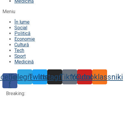
Medicină
Meniu
În lume
Social
Politică
Economie
Cultură
Tech
Sport
Medicină
acebook-
Telegram
Twitter
Instagram
Tiktok
Youtube
Odnoklassniki
f
Breaking: