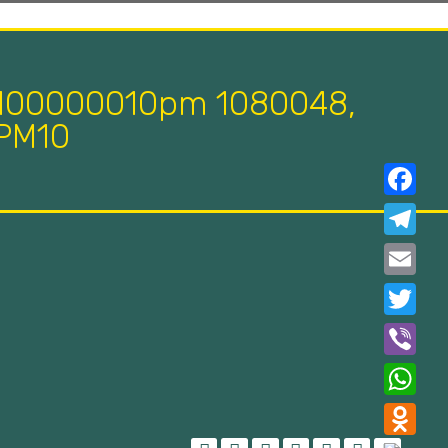
100000010pm 1080048,
PM10
Faceboo
Telegra
Email
Twitter
Viber
WhatsAp