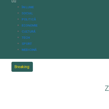
ÎN LUME
SOCIAL
POLITICĂ
ECONOMIE
CULTURĂ
TECH
SPORT
MEDICINĂ
Breaking:
Z