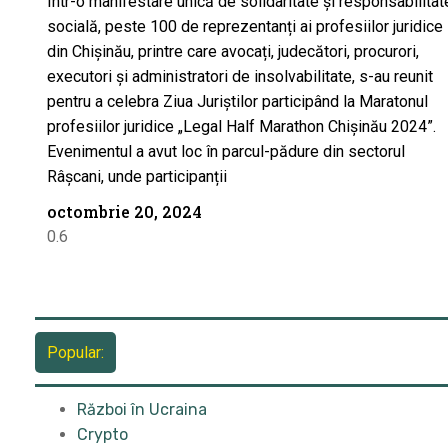
Într-o manifestare unică de solidaritate și responsabilitat
socială, peste 100 de reprezentanți ai profesiilor juridice
din Chișinău, printre care avocați, judecători, procurori,
executori și administratori de insolvabilitate, s-au reunit
pentru a celebra Ziua Juriștilor participând la Maratonul
profesiilor juridice „Legal Half Marathon Chișinău 2024”.
Evenimentul a avut loc în parcul-pădure din sectorul
Râșcani, unde participanții
octombrie 20, 2024
Popular:
Război în Ucraina
Crypto