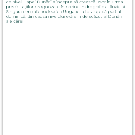
ce nivelul apei Dunării a început să crească ușor în urma
precipitațiilor prognozate în bazinul hidrografic al fluviului.
Singura centrală nucleară a Ungariei a fost oprită parțial
duminică, din cauza nivelului extrem de scăzut al Dunării,
ale cărei