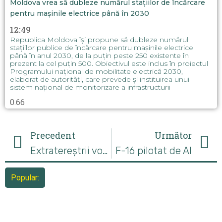
Moldova vrea să dubleze numărul stațiilor de încărcare
pentru mașinile electrice până în 2030
12:49
Republica Moldova își propune să dubleze numărul
stațiilor publice de încărcare pentru mașinile electrice
până în anul 2030, de la puțin peste 250 existente în
prezent la cel puțin 500. Obiectivul este inclus în proiectul
Programului național de mobilitate electrică 2030,
elaborat de autorități, care prevede și instituirea unui
sistem național de monitorizare a infrastructurii
Precedent
Următor
Extratereștrii vor fi căutați folosind inteligența artificială!
F-16 pilotat de AI
Popular: