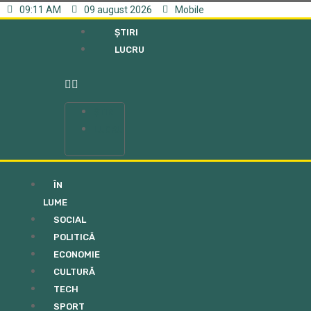
09:11 AM
09 august 2026
Mobile
ȘTIRI
LUCRU
ȘTIRI
LUCRU
ÎN
LUME
SOCIAL
POLITICĂ
ECONOMIE
CULTURĂ
TECH
SPORT