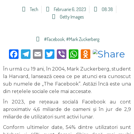
Tech
Februarie 6, 2023
08:38
Getty Images
#facebook
,
#Mark Zuckerberg
Facebook
Telegram
Email
Twitter
Viber
WhatsApp
Odnoklas
În urmă cu 19 ani, în 2004, Mark Zuckerberg, student
la Harvard, lansează ceea ce pe atunci era cunoscut
sub numele de „The Facebook”. Astăzi încă este una
din reţelele sociale cele mai accesate.
În 2023, pe rețeaua socială Facebook au cont
aproximativ 4,6 miliarde de oameni și în jur de 2,9
miliarde de utilizatori sunt activi lunar.
Conform ultimelor date, 54% dintre utilizatori sunt