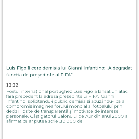
Luis Figo îi cere demisia lui Gianni Infantino: „A degradat
funcția de președinte al FIFA”
13:32
Fostul internațional portughez Luis Figo a lansat un atac
fără precedent la adresa președintelui FIFA, Gianni
Infantino, solicitându-i public demisia și acuzându-l că a
compromis imaginea forului mondial al fotbalului prin
decizii lipsite de transparență și motivate de interese
personale. Câștigătorul Balonului de Aur din anul 2000 a
afirmat că ar putea scrie „10.000 de