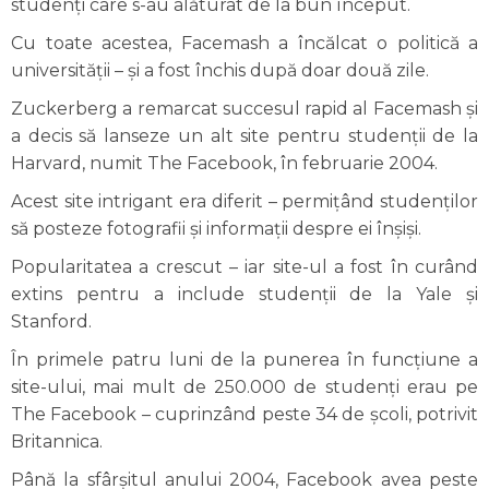
studenți care s-au alăturat de la bun început.
Cu toate acestea, Facemash a încălcat o politică a
universității – și a fost închis după doar două zile.
Zuckerberg a remarcat succesul rapid al Facemash și
a decis să lanseze un alt site pentru studenții de la
Harvard, numit The Facebook, în februarie 2004.
Acest site intrigant era diferit – permițând studenților
să posteze fotografii și informații despre ei înșiși.
Popularitatea a crescut – iar site-ul a fost în curând
extins pentru a include studenții de la Yale și
Stanford.
În primele patru luni de la punerea în funcțiune a
site-ului, mai mult de 250.000 de studenți erau pe
The Facebook – cuprinzând peste 34 de școli, potrivit
Britannica.
Până la sfârșitul anului 2004, Facebook avea peste