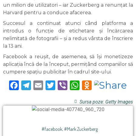
un milion de utilizatori – iar Zuckerberg a renunțat la
Harvard pentru a conduce afacerea.
Succesul a continuat atunci când platforma a
introdus o funcție de etichetare și încărcarea
nelimitată de fotografii – și a redus vârsta de înscriere
la 13 ani.
Facebook a reușit, de asemenea, să își monetizeze
aplicația încă de la început, permițând companiilor să
cumpere spațiu publicitar în cadrul site-ului.
Facebook
Telegram
Email
Twitter
Viber
WhatsApp
Odnoklas
Sursa poze: Getty Images
#facebook
,
#Mark Zuckerberg