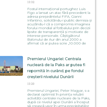
13:32
Fostul internațional portughez Luis
Figo a lansat un atac fără precedent la
adresa președintelui FIFA, Gianni
Infantino, solicitându-i public demisia și
acuzându-l că a compromis imaginea
forului mondial al fotbalului prin decizii
lipsite de transparență și motivate de
interese personale. Câștigătorul
Balonului de Aur din anul 2000 a
afirmat că ar putea scrie „10.000 de
Premierul Ungariei: Centrala
nucleară de la Paks ar putea fi
repornită în curând, pe fondul
creșterii nivelului Dunării
13:20
Premierul Ungariei, Peter Magyar, s-a
declarat optimist în privința reluării
activității centralei nucleare de la Paks,
după ce nivelul apei Dunării a început
să crească ușor în urma precipitațiilor