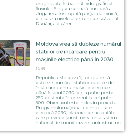
prognozate în bazinul hidrografic al
fluviului. Singura centrală nucleară a
Ungariei a fost oprită parțial duminică,
din cauza nivelului extrem de scăzut al
Dunării, ale cărei
Moldova vrea să dubleze numărul
stațiilor de încărcare pentru
mașinile electrice până în 2030
12:49
Republica Moldova își propune să
dubleze numărul stațiilor publice de
încărcare pentru mașinile electrice
până în anul 2030, de la puțin peste
250 existente în prezent la cel puțin
500. Obiectivul este inclus în proiectul
Programului național de mobilitate
electrică 2030, elaborat de autorități,
care prevede și instituirea unui sistem
național de monitorizare a infrastructurii