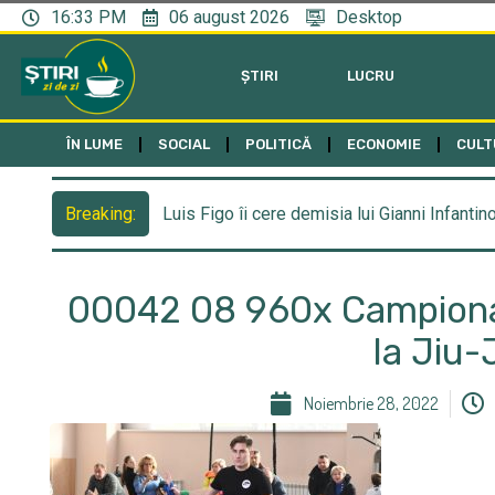
16:33 PM
06 august 2026
Desktop
ȘTIRI
LUCRU
ÎN LUME
SOCIAL
POLITICĂ
ECONOMIE
CULT
Luis Figo îi cere demisia lui Gianni Infantin
Breaking:
00042 08 960x Campionat
la Jiu-
Noiembrie 28, 2022