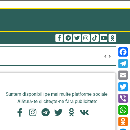
Face
Tele
Email
Suntem disponibili pe mai multe platforme sociale.
Twitt
Alătură-te și citește-ne fără publicitate:
Viber
What