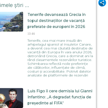
Odnok
imele știri ...
Tenerife devansează Grecia în
topul destinațiilor de vacanță
preferate de europeni în 2026
13:46
Tenerife, cea mai mare insulă din
arhipelagul spaniol al Insulelor Canare,
a devenit cea mai căutată destinație de
vacanță din Europa în vara anului 2026,
detronând Grecia, care a dominat ani la
rând clasamentele rezervărilor turistice.
Schimbarea reflectă noile preferințe
ale călătorilor, influențate de climă,
costuri și accesibilitate. Potrivit datelor
analizate de platformele de rezervări
Luis Figo îi cere demisia lui Gianni
Infantino: „A degradat funcția de
președinte al FIFA”