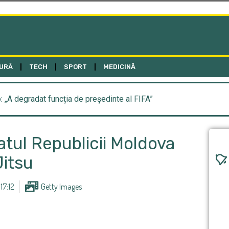
URĂ
TECH
SPORT
MEDICINĂ
o: „A degradat funcția de președinte al FIFA”
ul Republicii Moldova
Jitsu
17:12
Getty Images