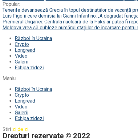
Popular:
Tenerife devansează Grecia în topul destinațiilor de vacanță p
Luis Figo îi cere demisia lui Gianni Infantino: „A degradat funcți
Premierul Ungariei: Centrala nucleară de la Paks ar putea fi repor
Moldova vrea să dubleze numărul stațiilor de încărcare pentru 
Război în Ucraina
Crypto
Longread
Video
Galerii
Echipa zidezi
Meniu
Război în Ucraina
Crypto
Longread
Video
Galerii
Echipa zidezi
Știri
zi de zi
.
Drepturi rezervate © 2022