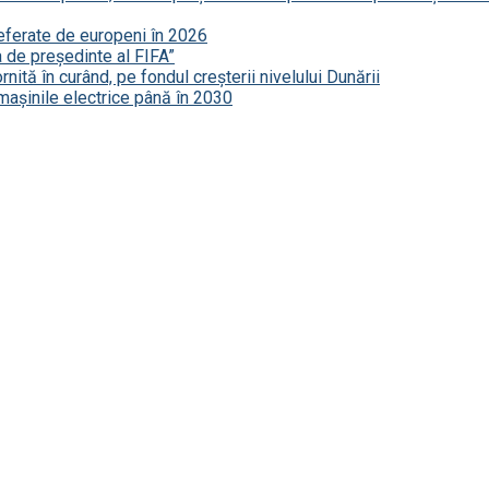
referate de europeni în 2026
a de președinte al FIFA”
nită în curând, pe fondul creșterii nivelului Dunării
mașinile electrice până în 2030