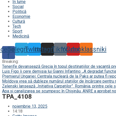
În lume
Social
Politică
Economie
Cultură
Tech
Sport
Medicină
acebook-
Telegram
Twitter
Instagram
Tiktok
Youtube
Odnoklassniki
f
Breaking:
Tenerife devansează Grecia în topul destinațiilor de vacanță p
Luis Figo îi cere demisia lui Gianni Infantino: „A degradat funcți
Premierul Ungariei: Centrala nucleară de la Paks ar putea fi repor
Moldova vrea să dubleze numărul stațiilor de încărcare pentru 
Zelenski lansează „Inițiativa Carpaților”. România, printre cele 
Apa și canalizarea se scumpesc în Chișinău. ANRE a aprobat noi
TPA_4108
noiembrie 13, 2025
14:18