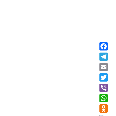
Faceboo
Telegra
Email
Twitter
Viber
WhatsAp