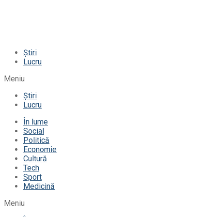
Știri
Lucru
Meniu
Știri
Lucru
În lume
Social
Politică
Economie
Cultură
Tech
Sport
Medicină
Meniu