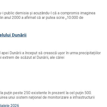
ndu-i public demisia și acuzându-l că a compromis imaginea
din anul 2000 a afirmat că ar putea scrie „10.000 de
elului Dunării
l apei Dunării a început să crească ușor în urma precipitațiilor
ui extrem de scăzut al Dunării, ale cărei
a puțin peste 250 existente în prezent la cel puțin 500.
uirea unui sistem național de monitorizare a infrastructurii
dialele 2026