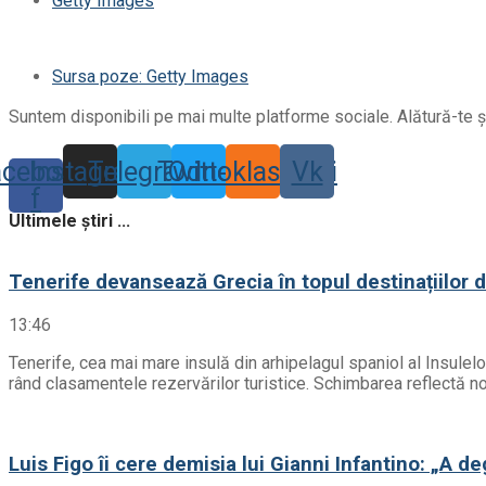
Getty Images
Sursa poze: Getty Images
Suntem disponibili pe mai multe platforme sociale. Alătură-te și
acebook-
Instagram
Telegram
Twitter
Odnoklassniki
Vk
f
Ultimele știri ...
Tenerife devansează Grecia în topul destinațiilor 
13:46
Tenerife, cea mai mare insulă din arhipelagul spaniol al Insulel
rând clasamentele rezervărilor turistice. Schimbarea reflectă noil
Luis Figo îi cere demisia lui Gianni Infantino: „A d