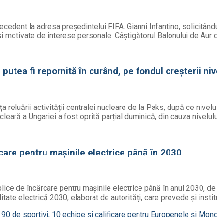
precedent la adresa președintelui FIFA, Gianni Infantino, solicitâ
ă și motivate de interese personale. Câștigătorul Balonului de Aur 
putea fi repornită în curând, pe fondul creșterii niv
a reluării activității centralei nucleare de la Paks, după ce nivelu
ucleară a Ungariei a fost oprită parțial duminică, din cauza nivelul
care pentru mașinile electrice până în 2030
ice de încărcare pentru mașinile electrice până în anul 2030, de l
tate electrică 2030, elaborat de autorități, care prevede și instit
90 de sportivi, 10 echipe și calificare pentru Europenele și Mon