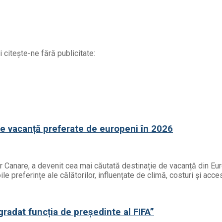
 citește-ne fără publicitate:
de vacanță preferate de europeni în 2026
or Canare, a devenit cea mai căutată destinație de vacanță din Eur
e preferințe ale călătorilor, influențate de climă, costuri și acces
egradat funcția de președinte al FIFA”