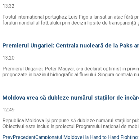
13:32
Fostul internațional portughez Luis Figo a lansat un atac fără 
forului mondial al fotbalului prin decizii lipsite de transparenț
Premierul Ungariei: Centrala nucleară de la Paks ar 
13:20
Premierul Ungariei, Peter Magyar, s-a declarat optimist în privinț
prognozate în bazinul hidrografic al fluviului. Singura centrală n
Moldova vrea să dubleze numărul stațiilor de încăr
12:49
Republica Moldova își propune să dubleze numărul stațiilor publ
Obiectivul este inclus în proiectul Programului național de mobili
Prev
Precedent
Campionatul Moldovei la Hand to Hand Fighting: 