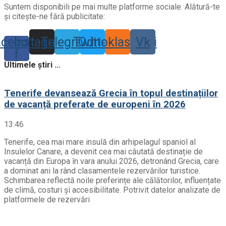
Suntem disponibili pe mai multe platforme sociale. Alătură-te
și citește-ne fără publicitate:
acebook-
Instagram
Telegram
Twitter
Odnoklassniki
Vk
f
Ultimele știri ...
Tenerife devansează Grecia în topul destinațiilor
de vacanță preferate de europeni în 2026
13:46
Tenerife, cea mai mare insulă din arhipelagul spaniol al
Insulelor Canare, a devenit cea mai căutată destinație de
vacanță din Europa în vara anului 2026, detronând Grecia, care
a dominat ani la rând clasamentele rezervărilor turistice.
Schimbarea reflectă noile preferințe ale călătorilor, influențate
de climă, costuri și accesibilitate. Potrivit datelor analizate de
platformele de rezervări