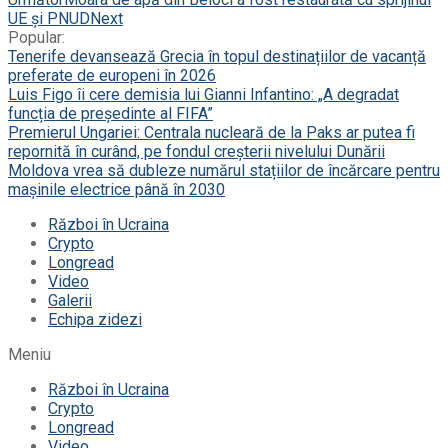
UE și PNUD
Next
Popular:
Tenerife devansează Grecia în topul destinațiilor de vacanță
preferate de europeni în 2026
Luis Figo îi cere demisia lui Gianni Infantino: „A degradat
funcția de președinte al FIFA”
Premierul Ungariei: Centrala nucleară de la Paks ar putea fi
repornită în curând, pe fondul creșterii nivelului Dunării
Moldova vrea să dubleze numărul stațiilor de încărcare pentru
mașinile electrice până în 2030
Război în Ucraina
Crypto
Longread
Video
Galerii
Echipa zidezi
Meniu
Război în Ucraina
Crypto
Longread
Video