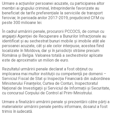
Urmare a acțiunilor persoanei acuzate, cu participarea altor
membri ai grupului criminal, întreprinderile favorizate au
beneficiat de tarife preferențiale la serviciile de transport
feroviar, în perioada anilor 2017-2019, prejudiciind CFM cu
peste 300 milioane lei.
În cadrul urmăririi penale, procurorii PCCOCS, de comun cu
angajații Agenției de Recuperare a Bunurilor Infracționale au
identificat și au sechestrat bunuri mobile și imobile atât ale
persoanei acuzate, cât și ale celor interpuse, acestea fiind
localizate în Moldova, dar și în jurisdicții străine precum
România și Belgia. Valoarea totală a sechestrelor aplicate
este de aproximativ un milion de euro.
Rezultatul urmăririi penale declarat a fost obținut cu
implicarea mai multor instituții cu competență pe domenii –
Serviciul Fiscal de Stat și Inspecția Financiară din subordinea
Ministerului Finanțelor, Curtea de Conturi, Inspectoratul
Național de Investigații și Serviciul de Informații și Securitate,
cu concursul Corpului de Control al Prim-Ministrului.
Urmare a finalizării urmăririi penale și prezentării către părți a
materialelor urmăririi penale pentru informare, dosarul a fost
trimis în judecată.