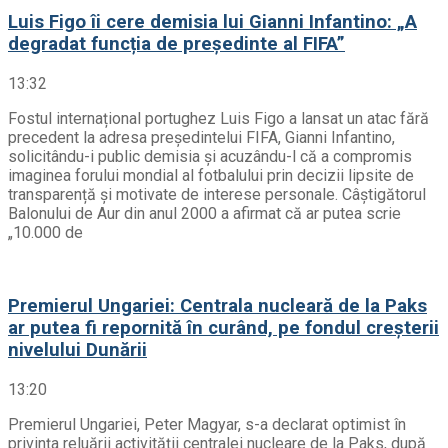
Luis Figo îi cere demisia lui Gianni Infantino: „A
degradat funcția de președinte al FIFA”
13:32
Fostul internațional portughez Luis Figo a lansat un atac fără
precedent la adresa președintelui FIFA, Gianni Infantino,
solicitându-i public demisia și acuzându-l că a compromis
imaginea forului mondial al fotbalului prin decizii lipsite de
transparență și motivate de interese personale. Câștigătorul
Balonului de Aur din anul 2000 a afirmat că ar putea scrie
„10.000 de
Premierul Ungariei: Centrala nucleară de la Paks
ar putea fi repornită în curând, pe fondul creșterii
nivelului Dunării
13:20
Premierul Ungariei, Peter Magyar, s-a declarat optimist în
privința reluării activității centralei nucleare de la Paks, după