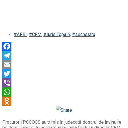
#ARBI
,
#CFM
,
#Iurie Topală
,
#sechestru
Facebook
Telegram
Email
Twitter
Viber
WhatsApp
Odnoklassniki
Procurorii PCCOCS au trimis în judecată dosarul de învinuire
pe două capete de acuzare în privința fostului director CFM,