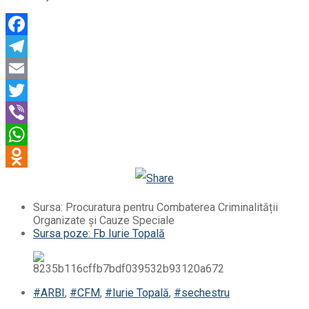
Facebook
Telegram
Email
Twitter
Viber
WhatsApp
Odnoklassniki
Sursa: Procuratura pentru Combaterea Criminalității
Organizate și Cauze Speciale
Sursa poze: Fb Iurie Topală
#ARBI
,
#CFM
,
#Iurie Topală
,
#sechestru