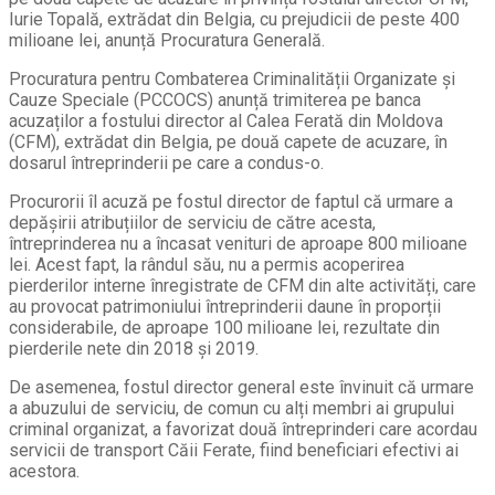
Iurie Topală, extrădat din Belgia, cu prejudicii de peste 400
milioane lei, anunță Procuratura Generală.
Procuratura pentru Combaterea Criminalității Organizate și
Cauze Speciale (PCCOCS) anunță trimiterea pe banca
acuzaților a fostului director al Calea Ferată din Moldova
(CFM), extrădat din Belgia, pe două capete de acuzare, în
dosarul întreprinderii pe care a condus-o.
Procurorii îl acuză pe fostul director de faptul că urmare a
depășirii atribuțiilor de serviciu de către acesta,
întreprinderea nu a încasat venituri de aproape 800 milioane
lei. Acest fapt, la rândul său, nu a permis acoperirea
pierderilor interne înregistrate de CFM din alte activități, care
au provocat patrimoniului întreprinderii daune în proporții
considerabile, de aproape 100 milioane lei, rezultate din
pierderile nete din 2018 și 2019.
De asemenea, fostul director general este învinuit că urmare
a abuzului de serviciu, de comun cu alți membri ai grupului
criminal organizat, a favorizat două întreprinderi care acordau
servicii de transport Căii Ferate, fiind beneficiari efectivi ai
acestora.