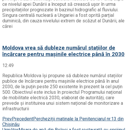
ce nivelul apei Dunării a început să crească ușor în urma
precipitațiilor prognozate în bazinul hidrografic al fluviului.
Singura centrală nucleară a Ungariei a fost oprită parțial
duminică, din cauza nivelului extrem de scăzut al Dunării, ale
cărei
Moldova vrea să dubleze numărul stațiilor de
încărcare pentru mașinile electrice până în 2030
12:49
Republica Moldova își propune să dubleze numărul stațiilor
publice de încărcare pentru mașinile electrice până în anul
2030, de la puțin peste 250 existente în prezent la cel puțin
500. Obiectivul este inclus în proiectul Programului național
de mobilitate electrică 2030, elaborat de autorități, care
prevede și instituirea unui sistem național de monitorizare a
infrastructurii
Prev
Precedent
Percheziții matinale la Penitenciarul nr.13 din
Chișinău
Următor
Moara de apă din Beloci a fost restaurată cu sprijinul