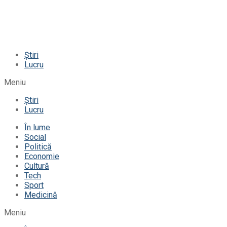
Știri
Lucru
Meniu
Știri
Lucru
În lume
Social
Politică
Economie
Cultură
Tech
Sport
Medicină
Meniu