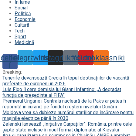
În lume
Social
Politică
Economie
Cultură
Tech
Sport
Medicină
acebook-
Telegram
Twitter
Instagram
Tiktok
Youtube
Odnoklassniki
f
Breaking:
Tenerife devansează Grecia în topul destinațiilor de vacanță
preferate de europeni în 2026
Luis Figo îi cere demisia lui Gianni Infantino: „A degradat
funcția de președinte al FIFA”
Premierul Ungariei: Centrala nucleară de la Paks ar putea fi
repornită în curând, pe fondul creșterii nivelului Dunării
Moldova vrea să dubleze numărul stațiilor de încărcare pentru
mașinile electrice până în 2030
Zelenski lansează „Inițiativa Carpaților”. România, printre cele
șapte state incluse în noul format diplomatic al Kievului
Apa și canalizarea se scumpesc în Chișinău. ANRE a aprobat