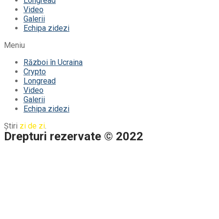
Longread
Video
Galerii
Echipa zidezi
Meniu
Război în Ucraina
Crypto
Longread
Video
Galerii
Echipa zidezi
Știri
zi de zi
.
Drepturi rezervate © 2022