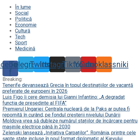
În lume
Social
Politică
Economie
Cultură
Tech
Sport
Medicină
acebook-
Telegram
Twitter
Instagram
Tiktok
Youtube
Odnoklassniki
f
Breaking:
Tenerife devansează Grecia în topul destinațiilor de vacanță
preferate de europeni în 2026
Luis Figo îi cere demisia lui Gianni Infantino: „A degradat
funcția de președinte al FIFA”
Premierul Ungariei: Centrala nucleară de la Paks ar putea fi
repornită în curând, pe fondul creșterii nivelului Dunării
Moldova vrea să dubleze numărul stațiilor de încărcare pentru
mașinile electrice până în 2030
Zelenski lansează „Inițiativa Carpaților”. România, printre cele
șapte state incluse în noul format diplomatic al Kievului