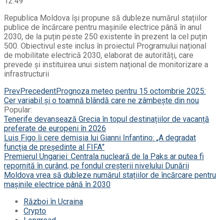
12:49
Republica Moldova își propune să dubleze numărul stațiilor
publice de încărcare pentru mașinile electrice până în anul
2030, de la puțin peste 250 existente în prezent la cel puțin
500. Obiectivul este inclus în proiectul Programului național
de mobilitate electrică 2030, elaborat de autorități, care
prevede și instituirea unui sistem național de monitorizare a
infrastructurii
Prev
Precedent
Prognoza meteo pentru 15 octombrie 2025:
Cer variabil și o toamnă blândă care ne zâmbește din nou
Popular:
Tenerife devansează Grecia în topul destinațiilor de vacanță
preferate de europeni în 2026
Luis Figo îi cere demisia lui Gianni Infantino: „A degradat
funcția de președinte al FIFA”
Premierul Ungariei: Centrala nucleară de la Paks ar putea fi
repornită în curând, pe fondul creșterii nivelului Dunării
Moldova vrea să dubleze numărul stațiilor de încărcare pentru
mașinile electrice până în 2030
Război în Ucraina
Crypto