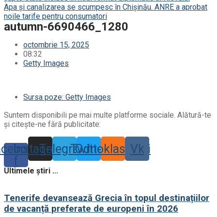
Apa și canalizarea se scumpesc în Chișinău. ANRE a aprobat
noile tarife pentru consumatori
autumn-6690466_1280
octombrie 15, 2025
08:32
Getty Images
Sursa poze: Getty Images
Suntem disponibili pe mai multe platforme sociale. Alătură-te
și citește-ne fără publicitate:
acebook-
Instagram
Telegram
Twitter
Odnoklassniki
Vk
f
Ultimele știri ...
Tenerife devansează Grecia în topul destinațiilor
de vacanță preferate de europeni în 2026