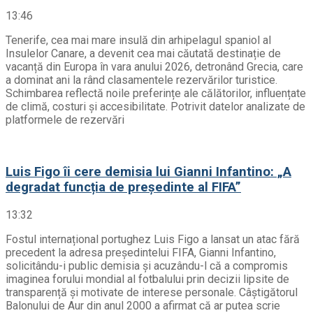
13:46
Tenerife, cea mai mare insulă din arhipelagul spaniol al
Insulelor Canare, a devenit cea mai căutată destinație de
vacanță din Europa în vara anului 2026, detronând Grecia, care
a dominat ani la rând clasamentele rezervărilor turistice.
Schimbarea reflectă noile preferințe ale călătorilor, influențate
de climă, costuri și accesibilitate. Potrivit datelor analizate de
platformele de rezervări
Luis Figo îi cere demisia lui Gianni Infantino: „A
degradat funcția de președinte al FIFA”
13:32
Fostul internațional portughez Luis Figo a lansat un atac fără
precedent la adresa președintelui FIFA, Gianni Infantino,
solicitându-i public demisia și acuzându-l că a compromis
imaginea forului mondial al fotbalului prin decizii lipsite de
transparență și motivate de interese personale. Câștigătorul
Balonului de Aur din anul 2000 a afirmat că ar putea scrie