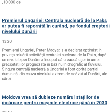
„10.000 de
Premierul Ungariei: Centrala nucleară de la Paks
ar putea fi repornită în curând, pe fondul creșterii
nivelului Dunării
13:20
Premierul Ungariei, Peter Magyar, s-a declarat optimist în
privința reluării activității centralei nucleare de la Paks, după
ce nivelul apei Dunării a început să crească ușor în urma
precipitațiilor prognozate în bazinul hidrografic al fluviului.
Singura centrală nucleară a Ungariei a fost oprită parțial
duminică, din cauza nivelului extrem de scăzut al Dunării, ale
cărei
Moldova vrea să dubleze numărul stațiilor de
încărcare pentru mașinile electrice până în 2030