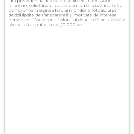
fără precedent la adresa președintelui FIFA, Gianni
Infantino, solicitându-i public demisia și acuzându-l că a
compromis imaginea forului mondial al fotbalului prin
decizii lipsite de transparență și motivate de interese
personale. Câștigătorul Balonului de Aur din anul 2000 a
afirmat că ar putea scrie „10.000 de