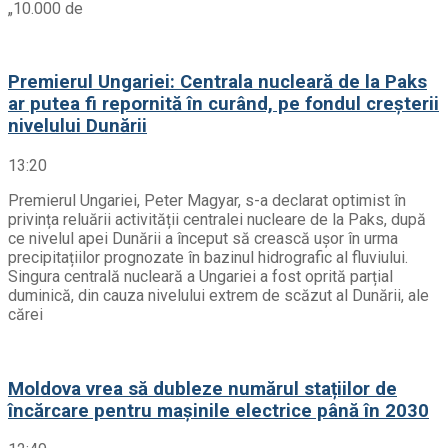
„10.000 de
Premierul Ungariei: Centrala nucleară de la Paks
ar putea fi repornită în curând, pe fondul creșterii
nivelului Dunării
13:20
Premierul Ungariei, Peter Magyar, s-a declarat optimist în
privința reluării activității centralei nucleare de la Paks, după
ce nivelul apei Dunării a început să crească ușor în urma
precipitațiilor prognozate în bazinul hidrografic al fluviului.
Singura centrală nucleară a Ungariei a fost oprită parțial
duminică, din cauza nivelului extrem de scăzut al Dunării, ale
cărei
Moldova vrea să dubleze numărul stațiilor de
încărcare pentru mașinile electrice până în 2030