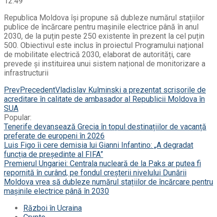
12:49
Republica Moldova își propune să dubleze numărul stațiilor
publice de încărcare pentru mașinile electrice până în anul
2030, de la puțin peste 250 existente în prezent la cel puțin
500. Obiectivul este inclus în proiectul Programului național
de mobilitate electrică 2030, elaborat de autorități, care
prevede și instituirea unui sistem național de monitorizare a
infrastructurii
Prev
Precedent
Vladislav Kulminski a prezentat scrisorile de
acreditare în calitate de ambasador al Republicii Moldova în
SUA
Popular:
Tenerife devansează Grecia în topul destinațiilor de vacanță
preferate de europeni în 2026
Luis Figo îi cere demisia lui Gianni Infantino: „A degradat
funcția de președinte al FIFA”
Premierul Ungariei: Centrala nucleară de la Paks ar putea fi
repornită în curând, pe fondul creșterii nivelului Dunării
Moldova vrea să dubleze numărul stațiilor de încărcare pentru
mașinile electrice până în 2030
Război în Ucraina