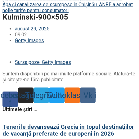
Apa și canalizarea se scumpesc în Chișinău. ANRE a aprobat
noile tarife pentru consumatori
Kulminski-900×505
august 29, 2025
09:02
Getty Images
Sursa poze: Getty Images
Suntem disponibili pe mai multe platforme sociale. Alătură-te
și citește-ne fără publicitate:
acebook-
Instagram
Telegram
Twitter
Odnoklassniki
Vk
f
Ultimele știri ...
Tenerife devansează Grecia în topul destinațiilor
de vacanță preferate de europeni în 2026