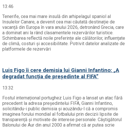
13:46
Tenerife, cea mai mare insulă din arhipelagul spaniol al
Insulelor Canare, a devenit cea mai căutată destinație de
vacanță din Europa în vara anului 2026, detronând Grecia, care
a dominat ani la rând clasamentele rezervărilor turistice.
Schimbarea reflectă noile preferințe ale călătorilor, influențate
de climă, costuri și accesibilitate. Potrivit datelor analizate de
platformele de rezervări
Luis Figo îi cere demisia lui Gianni Infantino: „A
degradat funcția de președinte al FIFA”
13:32
Fostul internațional portughez Luis Figo a lansat un atac fără
precedent la adresa președintelui FIFA, Gianni Infantino,
solicitându-i public demisia și acuzându-l că a compromis
imaginea forului mondial al fotbalului prin decizii lipsite de
transparență și motivate de interese personale. Câștigătorul
Balonului de Aur din anul 2000 a afirmat că ar putea scrie