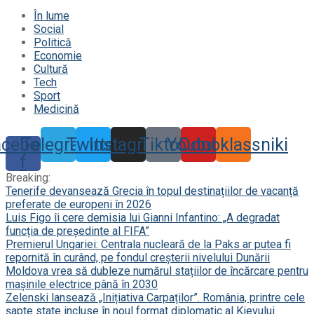
În lume
Social
Politică
Economie
Cultură
Tech
Sport
Medicină
acebook-
Telegram
Twitter
Instagram
Tiktok
Youtube
Odnoklassniki
f
Breaking:
Tenerife devansează Grecia în topul destinațiilor de vacanță
preferate de europeni în 2026
Luis Figo îi cere demisia lui Gianni Infantino: „A degradat
funcția de președinte al FIFA”
Premierul Ungariei: Centrala nucleară de la Paks ar putea fi
repornită în curând, pe fondul creșterii nivelului Dunării
Moldova vrea să dubleze numărul stațiilor de încărcare pentru
mașinile electrice până în 2030
Zelenski lansează „Inițiativa Carpaților”. România, printre cele
șapte state incluse în noul format diplomatic al Kievului