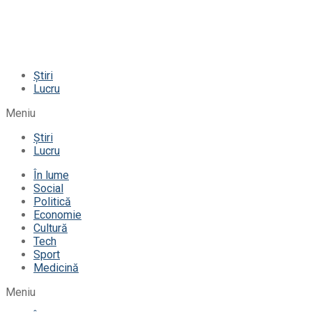
Știri
Lucru
Meniu
Știri
Lucru
În lume
Social
Politică
Economie
Cultură
Tech
Sport
Medicină
Meniu