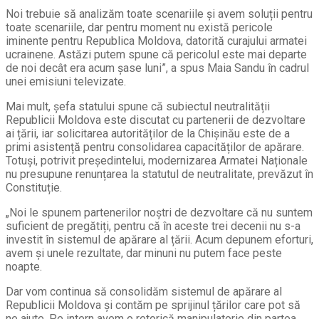
Noi trebuie să analizăm toate scenariile și avem soluții pentru
toate scenariile, dar pentru moment nu există pericole
iminente pentru Republica Moldova, datorită curajului armatei
ucrainene. Astăzi putem spune că pericolul este mai departe
de noi decât era acum șase luni”, a spus Maia Sandu în cadrul
unei emisiuni televizate.
Mai mult, șefa statului spune că subiectul neutralității
Republicii Moldova este discutat cu partenerii de dezvoltare
ai țării, iar solicitarea autorităților de la Chișinău este de a
primi asistență pentru consolidarea capacităților de apărare.
Totuși, potrivit președintelui, modernizarea Armatei Naționale
nu presupune renunțarea la statutul de neutralitate, prevăzut în
Constituție.
„Noi le spunem partenerilor noștri de dezvoltare că nu suntem
suficient de pregătiți, pentru că în aceste trei decenii nu s-a
investit în sistemul de apărare al țării. Acum depunem eforturi,
avem și unele rezultate, dar minuni nu putem face peste
noapte.
Dar vom continua să consolidăm sistemul de apărare al
Republicii Moldova și contăm pe sprijinul țărilor care pot să
ne ajute. Pe intern avem o retorică manipulatorie din partea