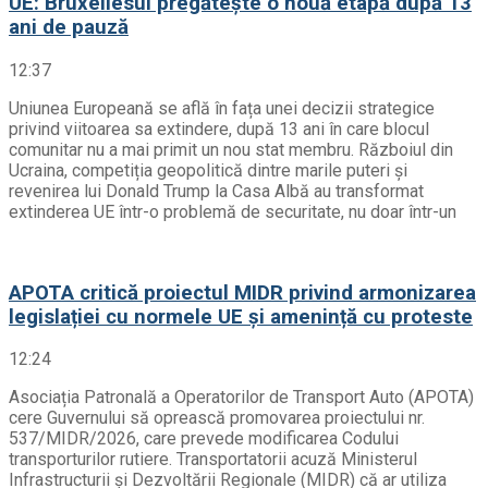
UE: Bruxellesul pregătește o nouă etapă după 13
ani de pauză
12:37
Uniunea Europeană se află în fața unei decizii strategice
privind viitoarea sa extindere, după 13 ani în care blocul
comunitar nu a mai primit un nou stat membru. Războiul din
Ucraina, competiția geopolitică dintre marile puteri și
revenirea lui Donald Trump la Casa Albă au transformat
extinderea UE într-o problemă de securitate, nu doar într-un
APOTA critică proiectul MIDR privind armonizarea
legislației cu normele UE și amenință cu proteste
12:24
Asociația Patronală a Operatorilor de Transport Auto (APOTA)
cere Guvernului să oprească promovarea proiectului nr.
537/MIDR/2026, care prevede modificarea Codului
transporturilor rutiere. Transportatorii acuză Ministerul
Infrastructurii și Dezvoltării Regionale (MIDR) că ar utiliza