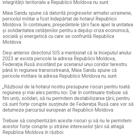
integrității teritoriale a Republicii Moldova nu sunt.
Maia Sandu spune că datorită progreselor armatei ucrainene,
pericolul militar a fost îndepărtat de hotarul Republicii
Moldova. În continuare, președintele țării face apel la unitatea
și solidaritatea cetățenilor pentru a depăși criza economică,
socială și energetică cu care se confruntă Republica
Moldova.
Deși anterior directorul SIS a menționat că la începutul anului
2023 ar exista pericole la adresa Republicii Moldova,
Federația Rusă insistând pe scenariul unui coridor terestru
până în regiunea transnistreană, Maia Sandu spune că
pericole militare la adresa Republicii Moldova nu sunt.
„Războiul de la hotarul nostru presupune riscuri pentru toată
regiunea și mai ales pentru noi. Dar în continuare trebuie să
fim uniți, solidari, să nu permitem destabilizarea țării, pentru
că sunt forțe corupte susținute de Federația Rusă care vor să
deturneze parcursul european al Republicii Moldova.
Trebuie să conștientizăm aceste riscuri și să nu le permitem
acestor forțe corupte și străine intereselor țării să atragă
Republica Moldova în război.