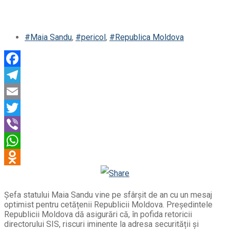
#Maia Sandu
,
#pericol
,
#Republica Moldova
Facebook
Telegram
Email
Twitter
Viber
WhatsApp
Odnoklassniki
Șefa statului Maia Sandu vine pe sfârșit de an cu un mesaj
optimist pentru cetățenii Republicii Moldova. Președintele
Republicii Moldova dă asigurări că, în pofida retoricii
directorului SIS, riscuri iminente la adresa securității și