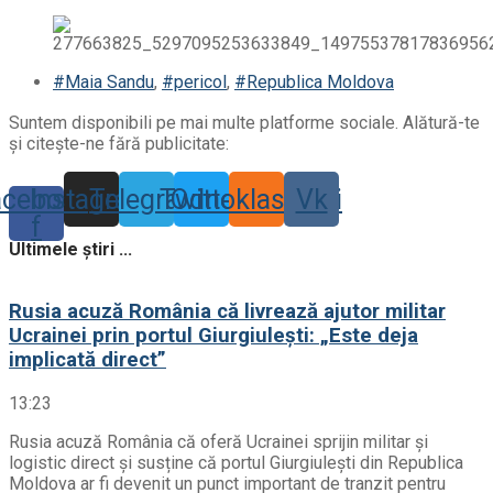
#Maia Sandu
,
#pericol
,
#Republica Moldova
Suntem disponibili pe mai multe platforme sociale. Alătură-te
și citește-ne fără publicitate:
acebook-
Instagram
Telegram
Twitter
Odnoklassniki
Vk
f
Ultimele știri ...
Rusia acuză România că livrează ajutor militar
Ucrainei prin portul Giurgiulești: „Este deja
implicată direct”
13:23
Rusia acuză România că oferă Ucrainei sprijin militar și
logistic direct și susține că portul Giurgiulești din Republica
Moldova ar fi devenit un punct important de tranzit pentru