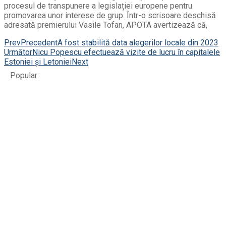
procesul de transpunere a legislației europene pentru
promovarea unor interese de grup. Într-o scrisoare deschisă
adresată premierului Vasile Tofan, APOTA avertizează că,
Prev
Precedent
A fost stabilită data alegerilor locale din 2023
Următor
Nicu Popescu efectuează vizite de lucru în capitalele
Estoniei și Letoniei
Next
Popular: