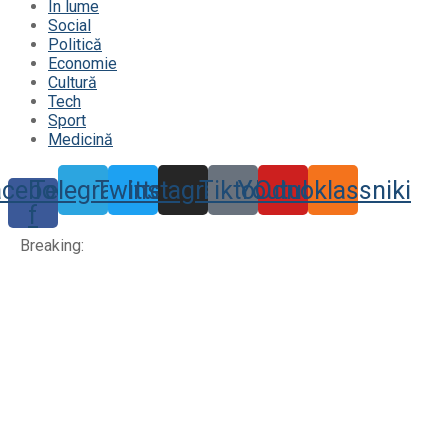
În lume
Social
Politică
Economie
Cultură
Tech
Sport
Medicină
acebook-
Telegram
Twitter
Instagram
Tiktok
Youtube
Odnoklassniki
f
Breaking: