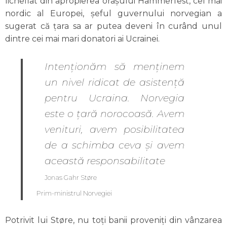
lichefiat din apropierea orașului Hammerfest, cel mai
nordic al Europei, șeful guvernului norvegian a
sugerat că țara sa ar putea deveni în curând unul
dintre cei mai mari donatori ai Ucrainei.
Intenționăm să menținem
un nivel ridicat de asistență
pentru Ucraina. Norvegia
este o țară norocoasă. Avem
venituri, avem posibilitatea
de a schimba ceva și avem
această responsabilitate
Jonas Gahr Støre
Prim-ministrul Norvegiei
Potrivit lui Støre, nu toți banii proveniți din vânzarea