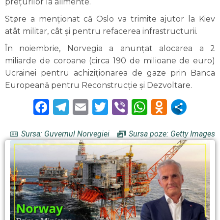
prețurilor la alimente.
Støre a menționat că Oslo va trimite ajutor la Kiev
atât militar, cât și pentru refacerea infrastructurii.
În noiembrie, Norvegia a anunțat alocarea a 2
miliarde de coroane (circa 190 de milioane de euro)
Ucrainei pentru achiziționarea de gaze prin Banca
Europeană pentru Reconstrucție și Dezvoltare.
Facebook
Telegram
Email
Twitter
Viber
WhatsAp
Odnokl
Sursa: Guvernul Norvegiei
Sursa poze: Getty Images