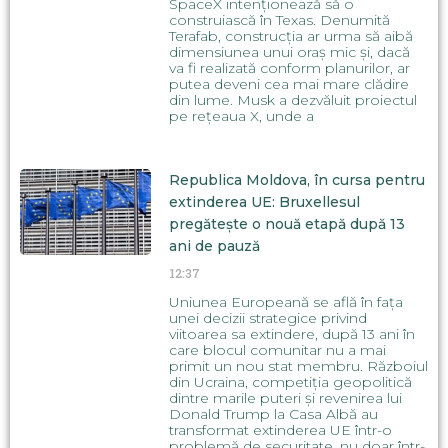
SpaceX intenționează să o
construiască în Texas. Denumită
Terafab, construcția ar urma să aibă
dimensiunea unui oraș mic și, dacă
va fi realizată conform planurilor, ar
putea deveni cea mai mare clădire
din lume. Musk a dezvăluit proiectul
pe rețeaua X, unde a
Republica Moldova, în cursa pentru
extinderea UE: Bruxellesul
pregătește o nouă etapă după 13
ani de pauză
12:37
Uniunea Europeană se află în fața
unei decizii strategice privind
viitoarea sa extindere, după 13 ani în
care blocul comunitar nu a mai
primit un nou stat membru. Războiul
din Ucraina, competiția geopolitică
dintre marile puteri și revenirea lui
Donald Trump la Casa Albă au
transformat extinderea UE într-o
problemă de securitate, nu doar într-