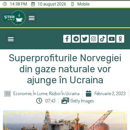
14:38 PM
10 august 2026
Mobile
Superprofiturile Norvegiei
din gaze naturale vor
ajunge în Ucraina
Economie
,
În Lume
,
Război În Ucraina
Februarie 2, 2023
07:43
Getty Images