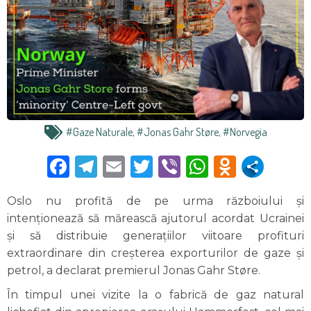
#gaze Naturale
,
#Jonas Gahr Støre
,
#Norvegia
Facebook
Telegram
Email
Twitter
Viber
WhatsAp
Odnokl
Oslo nu profită de pe urma războiului și
intenționează să mărească ajutorul acordat Ucrainei
și să distribuie generațiilor viitoare profituri
extraordinare din creșterea exporturilor de gaze și
petrol, a declarat premierul Jonas Gahr Støre.
În timpul unei vizite la o fabrică de gaz natural