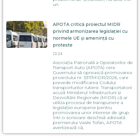
un
APOTA critică proiectul MIDR
privind armonizarea legislației cu
normele UE și amenință cu
proteste
12:24
Asociația Patronală a Operatorilor de
Transport Auto (APOTA) cere
Guvernului să oprească promovarea
proiectului nr. 537/MIDR/2026, care
prevede modificarea Codului
transporturilor rutiere. Transportatorii
acuză Ministerul Infrastructurii și
Dezvoltării Regionale (MIDR) că ar
utiliza procesul de transpunere a
legislației europene pentru
promovarea unor interese de grup.
Într-o scrisoare deschisă adresată
premierului Vasile Tofan, APOTA
avertizează că,