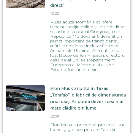
direct”
13:23
Rusia acuză România că oferă
Ucrainei sprijin militar și logistic direct
și susține că portul Giurgiulești din
Republica Moldova ar fi devenit un
punct important de tranzit pentru
mărfuri destinate inclusiv Forțelor
Armate ale Ucrainei. Afirmațiile au
fost făcute de Iuri Pilipson, directorul
celui de-al Doilea Departament
European al Ministerului rus de
Externe, într-un interviu
Elon Musk anunță în Texas
„Terafab”, o fabrică de dimensiunea
unui oraș. Ar putea deveni cea mai
mare clădire din lume
12:59
Elon Musk a prezentat proiectul unei
fabrici gigantice pe care Tesla și