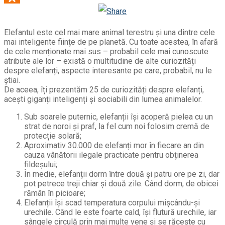
Odnoklassniki
Elefantul este cel mai mare animal terestru și una dintre cele
mai inteligente ființe de pe planetă. Cu toate acestea, în afară
de cele menționate mai sus – probabil cele mai cunoscute
atribute ale lor – există o multitudine de alte curiozități
despre elefanți, aspecte interesante pe care, probabil, nu le
știai.
De aceea, îți prezentăm 25 de curiozități despre elefanți,
acești giganți inteligenți și sociabili din lumea animalelor.
Sub soarele puternic, elefanții își acoperă pielea cu un
strat de noroi și praf, la fel cum noi folosim cremă de
protecție solară;
Aproximativ 30.000 de elefanți mor în fiecare an din
cauza vânătorii ilegale practicate pentru obținerea
fildeșului;
În medie, elefanții dorm între două și patru ore pe zi, dar
pot petrece treji chiar și două zile. Când dorm, de obicei
rămân în picioare;
Elefanții își scad temperatura corpului mişcându-şi
urechile. Când le este foarte cald, îşi flutură urechile, iar
sângele circulă prin mai multe vene şi se răceşte cu