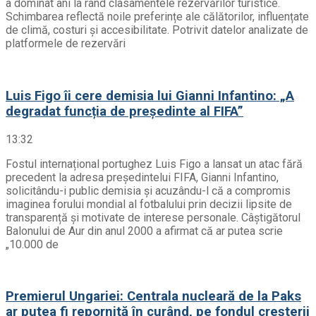
a dominat ani la rând clasamentele rezervărilor turistice.
Schimbarea reflectă noile preferințe ale călătorilor, influențate
de climă, costuri și accesibilitate. Potrivit datelor analizate de
platformele de rezervări
Luis Figo îi cere demisia lui Gianni Infantino: „A
degradat funcția de președinte al FIFA”
13:32
Fostul internațional portughez Luis Figo a lansat un atac fără
precedent la adresa președintelui FIFA, Gianni Infantino,
solicitându-i public demisia și acuzându-l că a compromis
imaginea forului mondial al fotbalului prin decizii lipsite de
transparență și motivate de interese personale. Câștigătorul
Balonului de Aur din anul 2000 a afirmat că ar putea scrie
„10.000 de
Premierul Ungariei: Centrala nucleară de la Paks
ar putea fi repornită în curând, pe fondul creșterii