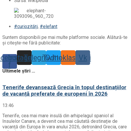
Sursa: Wikipedia
#curiozități
,
#elefant
Suntem disponibili pe mai multe platforme sociale. Alătură-te
și citește-ne fără publicitate:
acebook-
Instagram
Telegram
Twitter
Odnoklassniki
Vk
f
Ultimele știri ...
Tenerife devansează Grecia în topul destinațiilor
de vacanță preferate de europeni în 2026
13:46
Tenerife, cea mai mare insulă din arhipelagul spaniol al
Insulelor Canare, a devenit cea mai căutată destinație de
vacanță din Europa în vara anului 2026, detronând Grecia, care