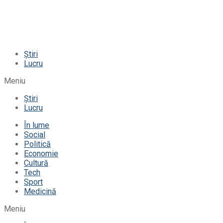
Știri
Lucru
Meniu
Știri
Lucru
În lume
Social
Politică
Economie
Cultură
Tech
Sport
Medicină
Meniu