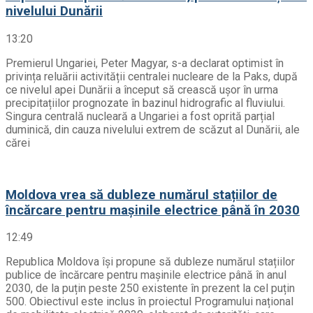
nivelului Dunării
13:20
Premierul Ungariei, Peter Magyar, s-a declarat optimist în
privința reluării activității centralei nucleare de la Paks, după
ce nivelul apei Dunării a început să crească ușor în urma
precipitațiilor prognozate în bazinul hidrografic al fluviului.
Singura centrală nucleară a Ungariei a fost oprită parțial
duminică, din cauza nivelului extrem de scăzut al Dunării, ale
cărei
Moldova vrea să dubleze numărul stațiilor de
încărcare pentru mașinile electrice până în 2030
12:49
Republica Moldova își propune să dubleze numărul stațiilor
publice de încărcare pentru mașinile electrice până în anul
2030, de la puțin peste 250 existente în prezent la cel puțin
500. Obiectivul este inclus în proiectul Programului național