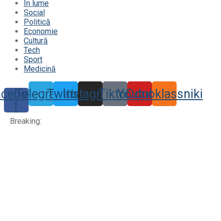
În lume
Social
Politică
Economie
Cultură
Tech
Sport
Medicină
acebook-
Telegram
Twitter
Instagram
Tiktok
Youtube
Odnoklassniki
f
Breaking: