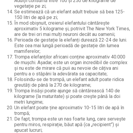
Adulții consumă între 100 și 250 de kilograme de
vegetație pe zi;
Se estimează că un elefant adult trebuie să bea 125-
150 litri de apă pe zi;
În mod obișnuit, creierul elefantului cântărește
aproximativ 5 kilograme și, potrivit The New York Times,
are de trei ori mai mulți neuroni decât au oamenii;
Perioada de gestație la elefanți durează 22-24 de luni.
Este cea mai lungă perioadă de gestație din lumea
mamiferelor;
Trompa elefanților africani conține aproximativ 40.000
de mușchi. Așadar, este un organ incredibil de complex
și nu este de mirare că puii au nevoie de câțiva ani
pentru a o stăpâni la adevărata sa capacitate;
Folosindu-se de trompă, un elefant adult poate ridica
greutăți de până la 270 de kilograme;
Trompa însăși poate ajunge să cântărească 140 de
kilograme (la maturitate) și poate crește până la doi
metri lungime;
Un elefant poate ține aproximativ 10-15 litri de apă în
trompă;
De fapt, trompa este un nas foarte lung, care servește
pentru miros, respirație, băut apă (ca „recipient”) și
apucat lucruri;