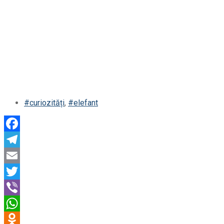
#curiozități
,
#elefant
Facebook
Telegram
Email
Twitter
Viber
WhatsApp