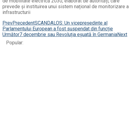
de mobilitate electrică 2030, elaborat de autorități, care
prevede și instituirea unui sistem național de monitorizare a
infrastructurii
Prev
Precedent
SCANDALOS: Un vicepreședinte al
Parlamentului European a fost suspendat din funcție
Următor
7 decembrie sau Revoluția eșuată în Germania
Next
Popular: