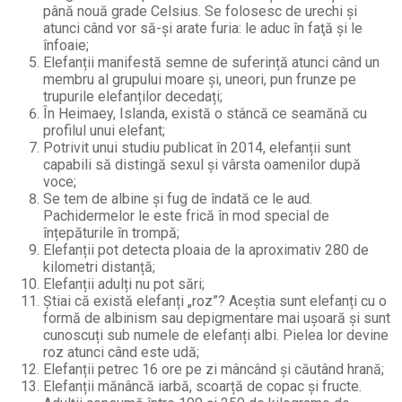
până nouă grade Celsius. Se folosesc de urechi şi
atunci când vor să-şi arate furia: le aduc în faţă şi le
înfoaie;
Elefanții manifestă semne de suferință atunci când un
membru al grupului moare și, uneori, pun frunze pe
trupurile elefanților decedați;
În Heimaey, Islanda, există o stâncă ce seamănă cu
profilul unui elefant;
Potrivit unui studiu publicat în 2014, elefanții sunt
capabili să distingă sexul și vârsta oamenilor după
voce;
Se tem de albine și fug de îndată ce le aud.
Pachidermelor le este frică în mod special de
înțepăturile în trompă;
Elefanții pot detecta ploaia de la aproximativ 280 de
kilometri distanță;
Elefanții adulți nu pot sări;
Știai că există elefanți „roz”? Aceștia sunt elefanți cu o
formă de albinism sau depigmentare mai ușoară și sunt
cunoscuți sub numele de elefanți albi. Pielea lor devine
roz atunci când este udă;
Elefanții petrec 16 ore pe zi mâncând și căutând hrană;
Elefanții mănâncă iarbă, scoarță de copac și fructe.