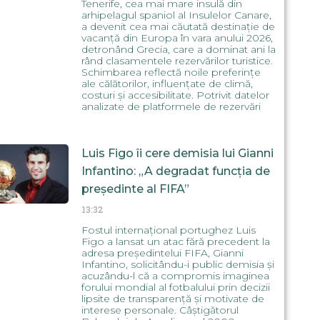
Tenerife, cea mai mare insulă din
arhipelagul spaniol al Insulelor Canare,
a devenit cea mai căutată destinație de
vacanță din Europa în vara anului 2026,
detronând Grecia, care a dominat ani la
rând clasamentele rezervărilor turistice.
Schimbarea reflectă noile preferințe
ale călătorilor, influențate de climă,
costuri și accesibilitate. Potrivit datelor
analizate de platformele de rezervări
Luis Figo îi cere demisia lui Gianni
Infantino: „A degradat funcția de
președinte al FIFA”
13:32
Fostul internațional portughez Luis
Figo a lansat un atac fără precedent la
adresa președintelui FIFA, Gianni
Infantino, solicitându-i public demisia și
acuzându-l că a compromis imaginea
forului mondial al fotbalului prin decizii
lipsite de transparență și motivate de
interese personale. Câștigătorul