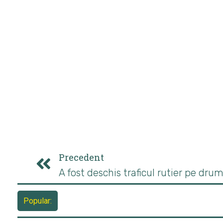
Precedent
Premierul Ungariei: Centrala nucleară de la Paks
Popular: