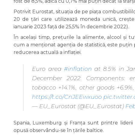
fost de 8,5%, adică cu 0,7% mai puțin decât la sfârș
Potrivit Eurostat, situația de pe piața combustibilil
20 de țări care utilizează moneda unică, creștere
ianuarie 2023 față de 25,5% în decembrie 2022).
În același timp, prețurile la alimente, alcool și
cum a menționat agenția de statistică, este puțin
reducerea actuală a inflației.
Euro area
#inflation
at 8.5% in Ja
December 2022. Components: ene
tobacco +14.1%, other goods +6.9%, 
https://t.co/CnJEEwxuoo
pic.twitte
— EU_Eurostat (@EU_Eurostat)
Feb
Spania, Luxemburg și Franța sunt printre liderii în
opusă observându-se în țările baltice.