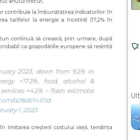
itul anului trecut.
or contribuie la îmbunătățirea indicatorilor: în
a tarifelor la energie a încetinit (17,2% în
 tutun continuă să crească, prin urmare, după
 probabil ca gospodăriile europene să resimtă
nuary 2023, down from 9.2% in
rgy +17.2%, food, alcohol &
services +4.2% – flash estimate
Ult
r.com/a28dEhvPJd
ruary 1, 2023
 limitarea creșterii costului vieții, tendința