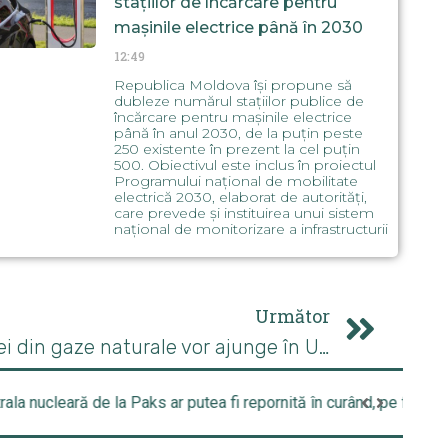
stațiilor de încărcare pentru
mașinile electrice până în 2030
12:49
Republica Moldova își propune să
dubleze numărul stațiilor publice de
încărcare pentru mașinile electrice
până în anul 2030, de la puțin peste
250 existente în prezent la cel puțin
500. Obiectivul este inclus în proiectul
Programului național de mobilitate
electrică 2030, elaborat de autorități,
care prevede și instituirea unui sistem
național de monitorizare a infrastructurii
Următor
Superprofiturile Norvegiei din gaze naturale vor ajunge în Ucraina
ării