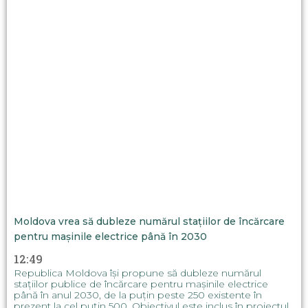
Moldova vrea să dubleze numărul stațiilor de încărcare
pentru mașinile electrice până în 2030
12:49
Republica Moldova își propune să dubleze numărul
stațiilor publice de încărcare pentru mașinile electrice
până în anul 2030, de la puțin peste 250 existente în
prezent la cel puțin 500. Obiectivul este inclus în proiectul