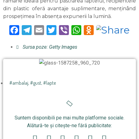
rămâne ideală pentru păstrarea laptelui, recipientele
din plastic oferă avantaje suplimentare, menținând
prospețimea în absența expunerii la lumină.
Facebook
Telegram
Email
Twitter
Viber
WhatsApp
Odnoklas
Sursa poze: Getty Images
#ambalaj
,
#gust
,
#lapte
Suntem disponibili pe mai multe platforme sociale.
Alătură-te și citește-ne fără publicitate: