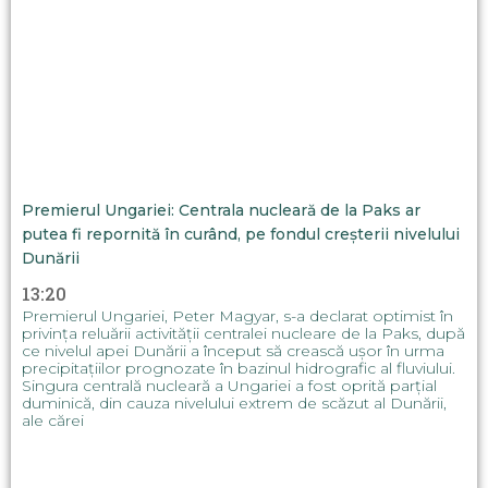
Premierul Ungariei: Centrala nucleară de la Paks ar
putea fi repornită în curând, pe fondul creșterii nivelului
Dunării
13:20
Premierul Ungariei, Peter Magyar, s-a declarat optimist în
privința reluării activității centralei nucleare de la Paks, după
ce nivelul apei Dunării a început să crească ușor în urma
precipitațiilor prognozate în bazinul hidrografic al fluviului.
Singura centrală nucleară a Ungariei a fost oprită parțial
duminică, din cauza nivelului extrem de scăzut al Dunării,
ale cărei