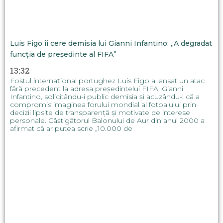
Luis Figo îi cere demisia lui Gianni Infantino: „A degradat
funcția de președinte al FIFA”
13:32
Fostul internațional portughez Luis Figo a lansat un atac
fără precedent la adresa președintelui FIFA, Gianni
Infantino, solicitându-i public demisia și acuzându-l că a
compromis imaginea forului mondial al fotbalului prin
decizii lipsite de transparență și motivate de interese
personale. Câștigătorul Balonului de Aur din anul 2000 a
afirmat că ar putea scrie „10.000 de