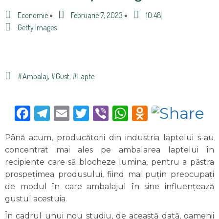
Economie
Februarie 7, 2023
10:48
Getty Images
#ambalaj
,
#gust
,
#lapte
Facebook
Telegram
Email
Twitter
Viber
WhatsApp
Odnoklas
Până acum, producătorii din industria laptelui s-au
concentrat mai ales pe ambalarea laptelui în
recipiente care să blocheze lumina, pentru a păstra
prospețimea produsului, fiind mai puțin preocupați
de modul în care ambalajul în sine influențează
gustul acestuia.
În cadrul unui nou studiu, de această dată, oamenii