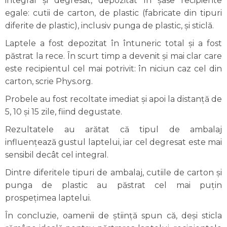
integral și degresat, depozitat în șase recipiente
egale: cutii de carton, de plastic (fabricate din tipuri
diferite de plastic), inclusiv punga de plastic, și sticlă.
Laptele a fost depozitat în întuneric total și a fost
păstrat la rece. În scurt timp a devenit și mai clar care
este recipientul cel mai potrivit: în niciun caz cel din
carton, scrie Phys.org.
Probele au fost recoltate imediat și apoi la distanță de
5, 10 și 15 zile, fiind degustate.
Rezultatele au arătat că tipul de ambalaj
influențează gustul laptelui, iar cel degresat este mai
sensibil decât cel integral.
Dintre diferitele tipuri de ambalaj, cutiile de carton și
punga de plastic au păstrat cel mai puțin
prospețimea laptelui.
În concluzie, oamenii de știință spun că, deși sticla