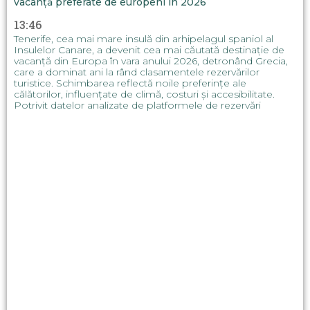
vacanță preferate de europeni în 2026
13:46
Tenerife, cea mai mare insulă din arhipelagul spaniol al
Insulelor Canare, a devenit cea mai căutată destinație de
vacanță din Europa în vara anului 2026, detronând Grecia,
care a dominat ani la rând clasamentele rezervărilor
turistice. Schimbarea reflectă noile preferințe ale
călătorilor, influențate de climă, costuri și accesibilitate.
Potrivit datelor analizate de platformele de rezervări