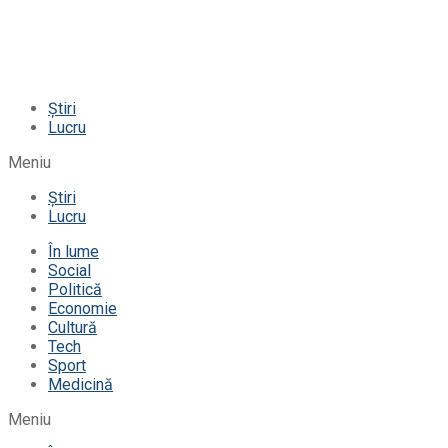
Știri
Lucru
Meniu
Știri
Lucru
În lume
Social
Politică
Economie
Cultură
Tech
Sport
Medicină
Meniu