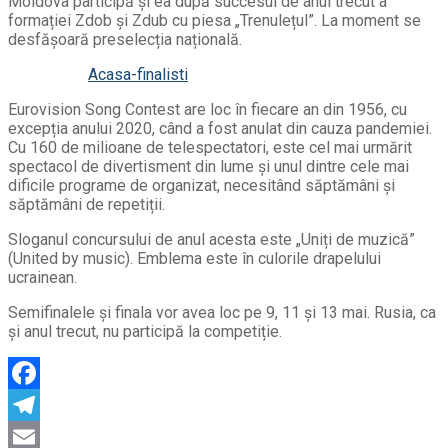
Moldova participă și ea după succesul de anul trecut a
formației Zdob și Zdub cu piesa „Trenulețul”. La moment se
desfășoară preselecția națională.
Acasa-finalisti
Eurovision Song Contest are loc în fiecare an din 1956, cu
excepția anului 2020, când a fost anulat din cauza pandemiei.
Cu 160 de milioane de telespectatori, este cel mai urmărit
spectacol de divertisment din lume și unul dintre cele mai
dificile programe de organizat, necesitând săptămâni și
săptămâni de repetiții.
Sloganul concursului de anul acesta este „Uniți de muzică”
(United by music). Emblema este în culorile drapelului
ucrainean.
Semifinalele și finala vor avea loc pe 9, 11 și 13 mai. Rusia, ca
și anul trecut, nu participă la competiție.
Facebook
Telegram