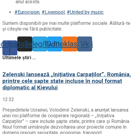
#Eurovision
,
#Liverpool
,
#United by music
Suntem disponibili pe mai multe platforme sociale. Alătură-te
și citește-ne fără publicitate:
acebook-
Instagram
Telegram
Twitter
Odnoklassniki
Vk
f
Ultimele știri ...
Zelenski lansează „Inițiativa Carpaților”. România,
printre cele șapte state incluse în noul format
diplomatic al Kievului
12:32
Președintele Ucrainei, Volodimir Zelenski, a anunțat lansarea
unei noi platforme de cooperare regională – „Inițiativa
Carpaților” – care include șapte state, printre care și România.
Noul format urmărește dezvoltarea unor proiecte comune în
domenii precum securitate, economie, transport,