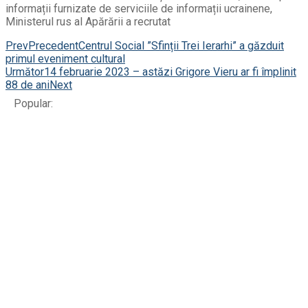
informații furnizate de serviciile de informații ucrainene,
Ministerul rus al Apărării a recrutat
Prev
Precedent
Centrul Social ”Sfinții Trei Ierarhi” a găzduit
primul eveniment cultural
Următor
14 februarie 2023 – astăzi Grigore Vieru ar fi împlinit
88 de ani
Next
Popular: