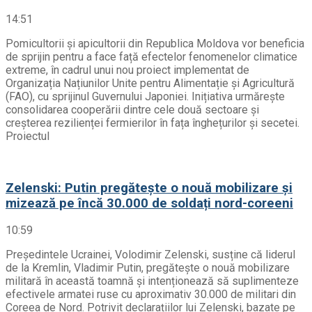
14:51
Pomicultorii și apicultorii din Republica Moldova vor beneficia
de sprijin pentru a face față efectelor fenomenelor climatice
extreme, în cadrul unui nou proiect implementat de
Organizația Națiunilor Unite pentru Alimentație și Agricultură
(FAO), cu sprijinul Guvernului Japoniei. Inițiativa urmărește
consolidarea cooperării dintre cele două sectoare și
creșterea rezilienței fermierilor în fața înghețurilor și secetei.
Proiectul
Zelenski: Putin pregătește o nouă mobilizare și
mizează pe încă 30.000 de soldați nord-coreeni
10:59
Președintele Ucrainei, Volodimir Zelenski, susține că liderul
de la Kremlin, Vladimir Putin, pregătește o nouă mobilizare
militară în această toamnă și intenționează să suplimenteze
efectivele armatei ruse cu aproximativ 30.000 de militari din
Coreea de Nord. Potrivit declarațiilor lui Zelenski, bazate pe