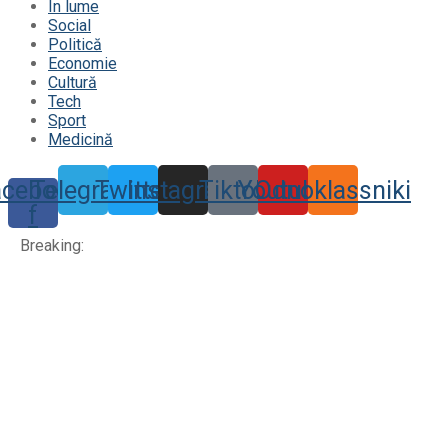
În lume
Social
Politică
Economie
Cultură
Tech
Sport
Medicină
acebook-
Telegram
Twitter
Instagram
Tiktok
Youtube
Odnoklassniki
f
Breaking: