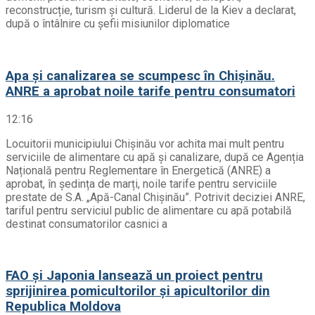
reconstrucție, turism și cultură. Liderul de la Kiev a declarat,
după o întâlnire cu șefii misiunilor diplomatice
Apa și canalizarea se scumpesc în Chișinău.
ANRE a aprobat noile tarife pentru consumatori
12:16
Locuitorii municipiului Chișinău vor achita mai mult pentru
serviciile de alimentare cu apă și canalizare, după ce Agenția
Națională pentru Reglementare în Energetică (ANRE) a
aprobat, în ședința de marți, noile tarife pentru serviciile
prestate de S.A. „Apă-Canal Chișinău”. Potrivit deciziei ANRE,
tariful pentru serviciul public de alimentare cu apă potabilă
destinat consumatorilor casnici a
FAO și Japonia lansează un proiect pentru
sprijinirea pomicultorilor și apicultorilor din
Republica Moldova