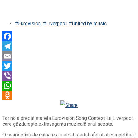
#Eurovision
,
#Liverpool
,
#United by music
Facebook
Telegram
Email
Twitter
Viber
WhatsApp
Odnoklassniki
Torino a predat ștafeta Eurovision Song Contest lui Liverpool,
care găzduiește extravaganța muzicală anul acesta.
O seară plină de culoare a marcat startul oficial al competiției,