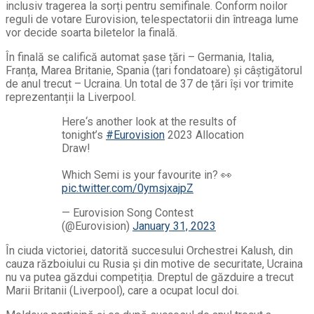
inclusiv tragerea la sorți pentru semifinale. Conform noilor
reguli de votare Eurovision, telespectatorii din întreaga lume
vor decide soarta biletelor la finală.
În finală se califică automat șase țări – Germania, Italia,
Franța, Marea Britanie, Spania (țari fondatoare) și câștigătorul
de anul trecut – Ucraina. Un total de 37 de țări își vor trimite
reprezentanții la Liverpool.
Here‘s another look at the results of
tonight’s
#Eurovision
2023 Allocation
Draw!
Which Semi is your favourite in? 👀
pic.twitter.com/0ymsjxajpZ
— Eurovision Song Contest
(@Eurovision)
January 31, 2023
În ciuda victoriei, datorită succesului Orchestrei Kalush, din
cauza războiului cu Rusia și din motive de securitate, Ucraina
nu va putea găzdui competiția. Dreptul de găzduire a trecut
Marii Britanii (Liverpool), care a ocupat locul doi.